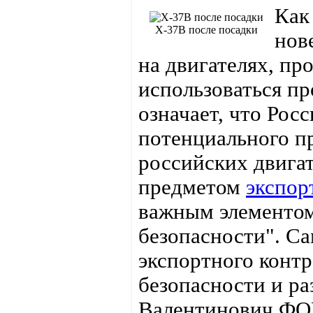
Как
X-37B после посадки
нов
на двигателях, пр
использоваться пр
означает, что Рос
потенциального пр
российских двига
предметом
экспор
важным элементом
безопасности". С
экспортного конт
безопасности и р
Валентинович ФО