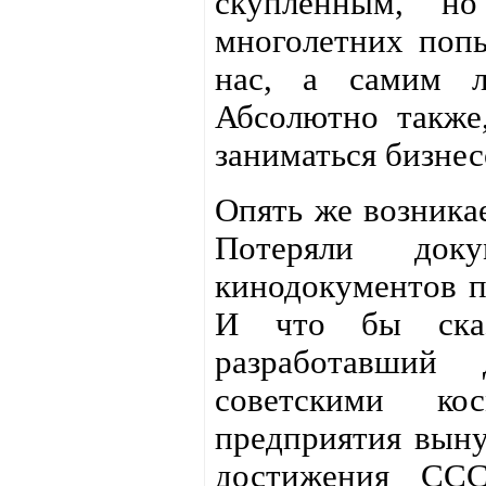
скупленным, н
многолетних попы
нас, а самим л
Абсолютно также,
заниматься бизнес
Опять же возникае
Потеряли док
кинодокументов п
И что бы сказ
разработавший
советскими ко
предприятия выну
достижения СС