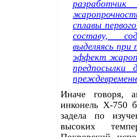
разработчи
жаропрочности
сплавы первог
составу, со
выделяясь при 
эффект жаропр
предпосылки 
преждевременно
Иначе говоря, а
инконель X-750 б
задела по изуч
высоких темпе
Покровский, испо