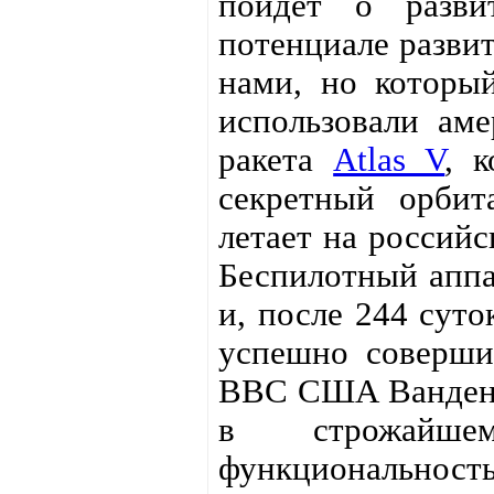
пойдёт о разви
потенциале развит
нами, но который
использовали аме
ракета
Atlas V
, 
секретный орби
летает на россий
Беспилотный аппа
и, после 244 суто
успешно соверши
ВВС США Ванденб
в строжайше
функциональнос