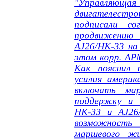
"Управляющ
двигателест
подписали со
продвижению
AJ26/НК-33 на
этом корр. АР
Как пояснил 
усилия америк
включать мар
поддержку и 
НК-33 и AJ26
возможность
маршевого жи