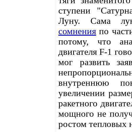
тяги знаменитог
ступени "Сатурн
Луну. Сама л
сомнения
по части
потому, что ана
двигателя F-1 гов
мог развить зая
непропорциональн
внутреннюю по
увеличении разме
ракетного двигат
мощного не получ
ростом тепловых н