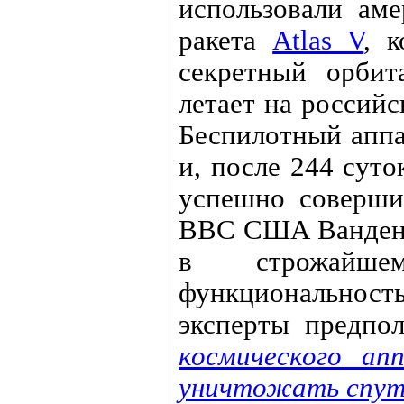
использовали аме
ракета
Atlas V
, 
секретный орби
летает на россий
Беспилотный аппа
и, после 244 суто
успешно соверши
ВВС США Ванденб
в строжайше
функциональнос
эксперты предпо
космического ап
уничтожать спут