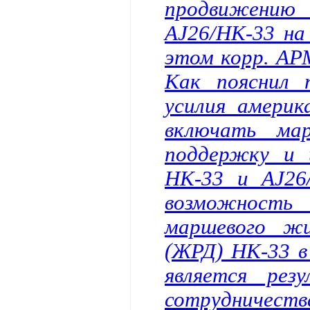
продвижению
AJ26/НК-33 на
этом корр. АР
Как пояснил 
усилия америк
включать мар
поддержку и 
НК-33 и AJ26
возможность
маршевого жи
(ЖРД) НК-33 в
является рез
сотрудничест