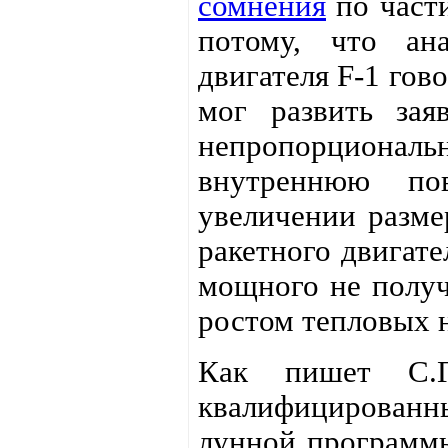
сомнения
по части
потому, что ана
двигателя F-1 гов
мог развить зая
непропорциональн
внутреннюю по
увеличении разме
ракетного двигат
мощного не получ
ростом тепловых н
Как пишет С.Г
квалифицированн
лунной программы