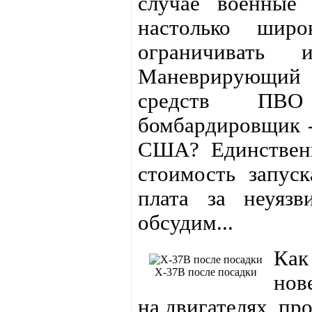
случае военные 
настолько ши
ограничивать 
Маневрирующий
средств ПВО 
бомбардировщик -
США? Единственн
стоимость запуск
плата за неуяз
обсудим...
Как
X-37B после посадки
нов
на двигателях, пр