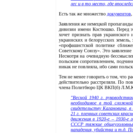
лес и в то место, где впосле
Есть так же множество
документов
Заявления же немецкой пропаганды 
дивизии имени Костюшко. Перед э
хочет признать прав украинского 
украинских и белорусских земель,
«профашистской политике сближен
Советскому Союзу». Это заявление 
Несмотря на очевидную бессмыслен
польским сопротивлением, подчин
никак не повлияла, ибо сами польс
Тем не менее говорить о том, что 
действительно расстреляли. По по
члена Политбюро ЦК ВКП(б) Л.М.Ка
"Весной 1940 г. руководств
необходимое в той сложной
свидетельству Кагановича, в
21 г. пленных советских крас
движения в 1920-е – 1930-е 
СССР тяжкие общеуголовные 
нападения, убийства и т.д. П