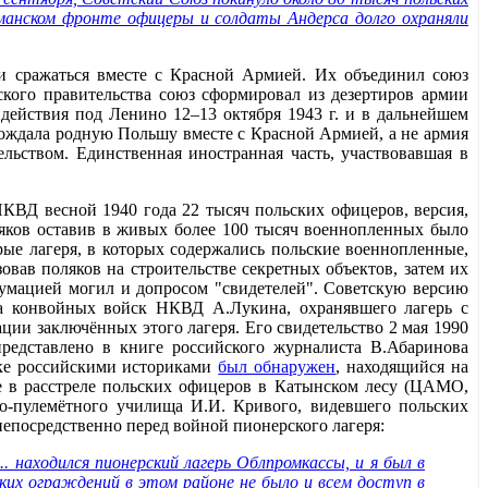
рманском фронте офицеры и солдаты Андерса долго охраняли
и сражаться вместе с Красной Армией. Их объединил союз
ского правительства союз сформировал из дезертиров армии
действия под Ленино 12–13 октября 1943 г. и в дальнейшем
бождала родную Польшу вместе с Красной Армией, а не армия
льством. Единственная иностранная часть, участвовавшая в
НКВД весной 1940 года 22 тысяч польских офицеров, версия,
ляков оставив в живых более 100 тысяч военнопленных было
орые лагеря, в которых содержались польские военнопленные,
овав поляков на строительстве секретных объектов, затем их
гумацией могил и допросом "свидетелей". Советскую версию
на конвойных войск НКВД А.Лукина, охранявшего лагерь с
ии заключённых этого лагеря. Его свидетельство 2 мая 1990
редставлено в книге российского журналиста В.Абаринова
ске российскими историками
был обнаружен
, находящийся на
е в расстреле польских офицеров в Катынском лесу (ЦАМО,
о-пулемётного училища И.И. Кривого, видевшего польских
непосредственно перед войной пионерского лагеря:
. находился пионерский лагерь Облпромкассы, и я был в
аких ограждений в этом районе не было и всем доступ в