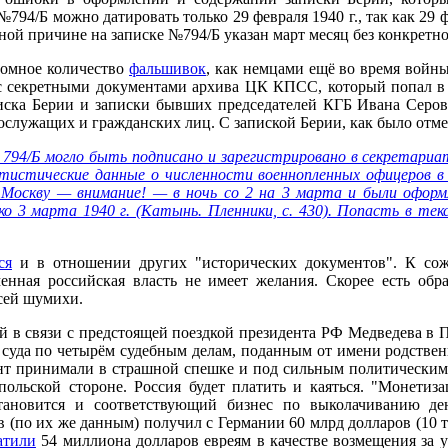
№794/Б можно датировать только 29 февраля 1940 г., так как 29
ной причине на записке №794/Б указан март месяц без конкретно
ромное количество
фальшивок
, как немцами ещё во время войн
 с секретными документами архива ЦК КПСС, который попал в
писка Берии и записки бывших председателей КГБ Ивана Сер
ослужащих и гражданских лиц. С запиской Берии, как было отм
 794/Б могло быть подписано и зарегистрировано в секретариа
истические данные о численности военнопленных офицеров в с
Москву — внимание! — в ночь со 2 на 3 марта и были оформ
о 3 марта 1940 г. (Катынь. Пленники, с. 430). Попасть в текс
ся
и в отношении других "исторических документов". К сож
нная российская власть не имеет желания. Скорее есть обра
всей шумихи.
й в связи с предстоящей поездкой президента РФ Медведева в П
 суда по четырём судебным делам, поданным от имени родствен
мент принимали в страшной спешке и под сильным политически
польской стороне. Россия будет платить и каяться. "Монети
тановится и соответствующий бизнес по выколачиванию де
 (по их же данным) получил с Германии 60 млрд долларов (10 т
атили
54 миллиона долларов евреям в качестве возмещения за 