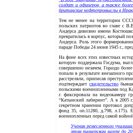
солдат и офицеров, а также более
британские нефтепромыслы в Ирак
Тем не менее на территории СССР
польских патриотов во главе с В.
Андерса дивизию имени Костюшко в
превратилась в корпус, который по
Андерса. Роль этого формирования
параде Победы 24 июня 1945 г., пре
На фоне всех этих известных исто
которую поддержала Госдума, выгл
совершенно незачем. Гораздо более
попали в результате внезапного пр
расстреляли, приписав преступлен
подтверждает
свидетельство
бывшег
польскими военнопленными под Каты
г. фиксировала на видеокамеру г
“Катынский лабиринт”. А в 2005 
секретном хранении протокол доп
фонд 35, оп.11280, д.798, л.175).
военнопленных перед самой войной.
Ученик ремесленного училища 
этом пионерском лагере до 20