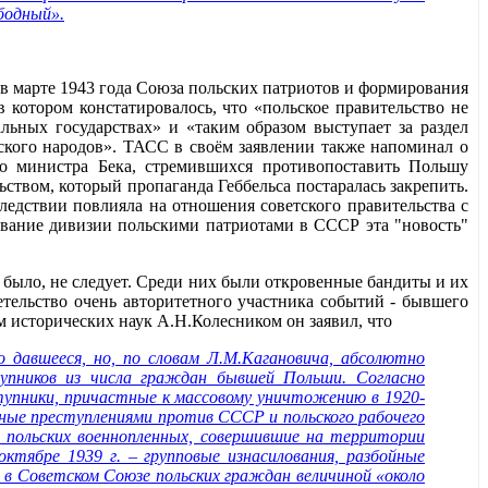
бодный».
 в марте 1943 года Союза польских патриотов и формирования
 котором констатировалось, что «польское правительство не
льных государствах» и «таким образом выступает за раздел
сского народов». ТАСС в своём заявлении также напоминал о
го министра Бека, стремившихся противопоставить Польшу
ством, который пропаганда Геббельса постаралась закрепить.
ледствии повлияла на отношения советского правительства с
вание дивизии польскими патриотами в СССР эта "новость"
 было, не следует. Среди них были откровенные бандиты и их
етельство очень авторитетного участника событий - бывшего
 исторических наук А.Н.Колесником он заявил, что
 давшееся, но, по словам Л.М.Кагановича, абсолютно
тупников из числа граждан бывшей Польши. Согласно
ступники, причастные к массовому уничтожению в 1920-
анные преступлениями против СССР и польского рабочего
а польских военнопленных, совершившие на территории
тябре 1939 г. – групповые изнасилования, разбойные
. в Советском Союзе польских граждан величиной «около