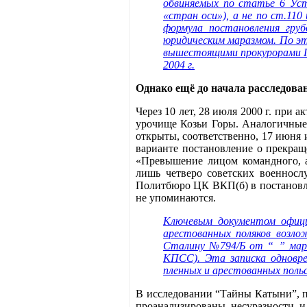
обвиняемых по статье 6 Уст
«стран оси»), а не по ст.11
формула постановления груб
юридическим маразмом. По эт
вышестоящими прокурорами ГВП
2004 г.
Однако ещё до начала расследова
Через 10 лет, 28 июля 2000 г. при
урочище Козьи Горы. Аналогичные 
открыты, соответственно, 17 июня 
варианте постановление о прекраще
«Превышение лицом командного, а
лишь четверо советских военносл
Политбюро ЦК ВКП(б) в постановле
не упоминаются.
Ключевым документом офици
арестованных поляков возло
Сталину №794/Б от “_” март
КПСС). Эта записка одновре
пленных и арестованных поль
В исследовании “Тайны Катыни”, 
проанализированы несуразности и