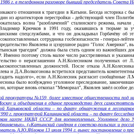
в 1986 г. в телефонном разговоре бывший председатель Совета
никакого отношения к трагедии в Катыни. Беседа историка с б
 один из архитекторов перестройки - действующий член Поли
окатилась волна "разоблачений" сталинского режима, начал
 Владимир Крючков в 1991 году, оказавшись в тюрьме за у
анскими спецслужбами, и что он докладывал Горбачёву об эт
сокопоставленных сотрудника госбезопасности - генерал-лейт
предательство Яковлева и цээрушное радио "Голос Америки", в
атынская трагедия" должна была стать одним из важнейших док
 Именно поэтому столь малое число расстрелянных и указанна
тельство о неразглашении А.Н.Колесником полученных от Л
ысокопоставленных должностей. После отказа А.Н.Колесника
ева и Д.А.Волкогонова встретился представитель компетентны
садить надолго», если А.Н.Колесник разгласит сообщённые Л.
есника было возбуждено уголовное преследование, закончившее
ни, которые вновь откопал "Мемориал", Яковлев завёл особое де
ной прокуратуры №159, более известное общественности под н
Москву и объединения в единое производство двух самостоятел
ой Харьковской области – по факту обнаружения в лесопарков
1990 г. прокуратурой Калининской области – по факту бесследног
ком лагере НКВД СССР для военнопленных. Уголовное дело 
виняемых». («Катынский синдром в советско-польских и российс
дователь А.Ю.Яблоков 13 июля 1994 г. вынес постановление о п