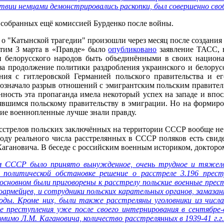
дствии немцами демонстрировались раскопки, был совершенно сво
, собранных ещё комиссией Бурденко после войны.
о "Катынской трагедии" произошли через месяц после создания
тим 3 марта в «Правде» было
опубликовано
заявление ТАСС, в
и белорусского народов быть объединёнными в своих национа
 за продолжение политики раздробления украинского и белору
ия с гитлеровской Германией польского правительства и е
означало разрыв отношений с эмигрантским польским правитель
ность эта пропаганда имела некоторый успех на западе и впос
явшимся польскому правительству в эмиграции. Но на формиро
кие военнопленные лучше знали правду.
расстрелов польских заключённых на территории СССР вообще не
воду реального числа расстрелянных в СССР поляков есть свид
гановича. В беседе с российским военным историком, доктором
ом СССР было принято вынужденное, очень трудное и тяжело
 политической обстановке решение о расстреле 3.196 прес
 основном были приговорены к расстрелу польские военные пре
ноармейцев, и сотрудники польских карательных органов, замаз
годы. Кроме них, были также расстреляны уголовники из числ
преступления уже после своего интернирования в сентябре-ок
омимо Л.М. Кагановича, количество расстрелянных в 1939-41 г.г