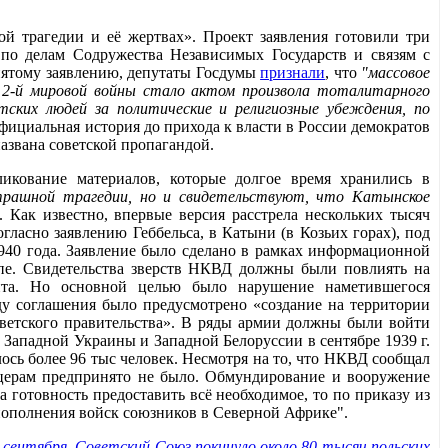
й трагедии и её жертвах». Проект заявления готовили три
по делам Содружества Независимых Государств и связям с
нятому заявлению, депутаты Госдумы
признали
, что
"массовое
2-й мировой войны стало актом произвола тоталитарного
тских людей за политические и религиозные убеждения, по
официальная история до прихода к власти в России демократов
азвана советской пропагандой.
ликование материалов, которые долгое время хранились в
рашной трагедии, но и свидетельствуют, что Катынское
. Как известно, впервые версия расстрела нескольких тысяч
гласно заявлению Геббельса, в Катыни (в Козьих горах), под
40 года. Заявление было сделано в рамках информационной
пе. Свидетельства зверств НКВД должны были повлиять на
нта. Но основной целью было нарушение наметившегося
ду соглашения было предусмотрено «создание на территории
ветского правительства». В ряды армии должны были войти
Западной Украины и Западной Белоруссии в сентябре 1939 г.
ось более 96 тыс человек. Несмотря на то, что НКВД сообщал
ицерам предпринято не было. Обмундирование и вооружение
а готовность предоставить всё необходимое, то по приказу из
 пополнения войск союзников в Северной Африке".
у сентября, Советский Союз покинуло около 80 тысяч польских