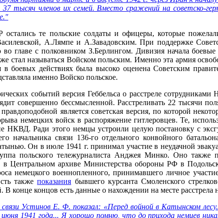
 37 тысяч членов их семей. Вместо сражений на советско-ге
е."
 остались те польские солдаты и офицеры, которые пожелал
Василевской, А.Лямпе и А.Завадовским. При поддержке Совет
о главе с полковником З.Берлингом. Дивизия начала боевые 
зже стал называться Войском польским. Именно эта армия осво
 в боевых действиях была высоко оценена Советским правите
дставляла именно Войско польское.
рических событий версия Геббельса о расстреле сотрудниками 
ядит совершенно бессмысленной. Расстреливать 22 тысячи по
 правдоподобной является советская версия, по которой некот
орыва немецких войск в распоряжение гитлеровцев. Те, использ
ие НКВД. Ради этого немцы устроили целую постановку с экс
о начальника связи 136-го отдельного конвойного батальо
нью. Он в июле 1941 г. принимал участие в неудачной эвакуац
руппа польского тележурналиста Анджея Минко. Оно также п
г. в Центральном архиве Министерства обороны РФ в Подоль
роса немецкого военнопленного, принимавшего личное участи
 Есть также
показания
бывшего курсанта Смоленского стрелков
 В конце концов есть данные о нахождении на месте расстрела 
связи Устинов Е. Ф. показал: «Перед войной в Катынском лесу..
 июня 1941 года... Я хорошо помню, что до прихода немцев ник