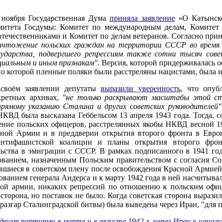
 ноября Государственная Дума
приняла заявление
«О Катынско
митета Госдумы: Комитет по международным делам, Комитет 
отечественниками и Комитет по делам ветеранов. Согласно при
ичтожение польских граждан на территории СССР во время 
сударства, подвергшего репрессиям также сотни тысяч сове
циальным и иным признакам"
. Версия, которой придерживалась 
по которой пленные поляки были расстреляны нацистами, была н
своём заявлении депутаты
выразили уверенность
, что опуб
кретных архивах,
"не только раскрывают масштабы этой ст
прямому указанию Сталина и других советских руководителей"
ВД была высказана Геббельсом 13 апреля 1943 года. Тогда, со
ение польских офицеров, расстрелянных якобы НКВД весной 19
ной Армии и в преддверии открытия второго фронта в Евро
антифашистской коалиции и планы открытия второго фро
льства в эмиграции с СССР. В рамках подписанного в 1941 го
ванием, назначенным Польским правительством с согласия Со
вшиеся в советском плену после освобождения Красной Армией 
ванием генерала Андерса и к марту 1942 года в ней насчитывал
этой армии, никаких репрессий по отношению к польским оф
сторона, но поставок не было. Когда советская сторона выразил
 разгар Сталинградской битвы) была выведена через Иран, "для
двумя партиями в марте и в августе 1942 г. через Иран к начал