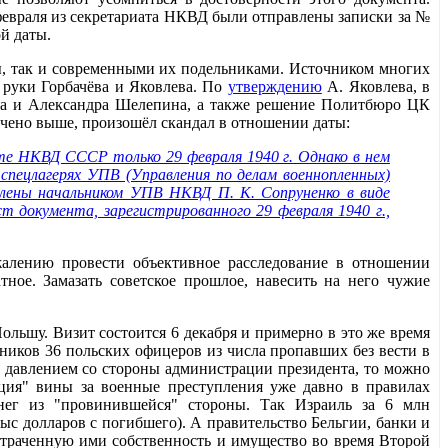
 февраля из секретариата НКВД были отправлены записки за №
й даты.
ы, так и современными их подельниками. Источником многих
 руки Горбачёва и Яковлева. По
утверждению
А. Яковлева, в
ова и Александра Шелепина, а также решение Политбюро ЦК
ечено выше, произошёл скандал в отношении даты:
те НКВД СССР только 29 февраля 1940 г. Однако в нем
пецлагерях УПВ (Управления по делам военнопленных)
лены начальником УПВ НКВД П. К. Сопруненко в виде
т документа, зарегистрированного 29 февраля 1940 г.,
алению провести объективное расследование в отношении
тное. Замазать советское прошлое, навесить на него чужие
ольшу. Визит состоится 6 декабря и примерно в это же время
ников 36 польских офицеров из числа пропавших без вести в
м давлением со стороны администрации президента, то можно
зация" вины за военные преступления уже давно в правилах
нег из "провинившейся" стороны. Так Израиль за 6 млн
ыс долларов с погибшего). А правительство Бельгии, банки и
утраченную ими собственность и имущество во время Второй