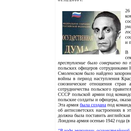
26
ко
со
ун
го
со
и 
В 
се
преступление было совершено по 
польских офицеров сотрудниками НК
Смоленском было найдено захорон
войны в период наступления Крас
союзнические отношения стран 
сотрудничества польского правите
СССР польской армии под командо
польские солдаты и офицеры, оказа
Эта армия
была создана
под командо
об антисоветских настроениях в 
должна была поставить английская 
Лондона армия осенью 1942 года (в
"В ходе эвакуации, осуществлённой 