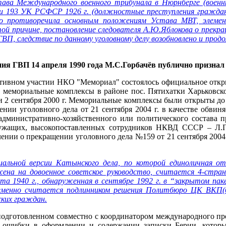
ава Международного военного трибунала в Нюрнберге (воен
0 и 193 УК РСФСР 1926 г. (должностные преступления гражда
о противоречила основным положениям Устава МВТ, элемент
ой причине, постановление следователя А.Ю.Яблокова о прекра
, следствие по данному уголовному делу возобновлено и продо
ния ГВП 14 апреля 1990 года М.С.Горбачёв публично призна
 активном участии НКО "Мемориал" состоялось официальное отк
мемориальные комплексы в районе пос. Пятихатки Харьковско
и 2 сентября 2000 г. Мемориальные комплексы были открыты до
нии уголовного дела от 21 сентября 2004 г. в качестве обвиня
дминистративно-хозяйственного или политического состава 
ужащих, высокопоставленных сотрудников НКВД СССР – Л.П.
нии о прекращении уголовного дела №159 от 21 сентября 2004
альной версии Катынского дела, по которой единоличная о
жена на довоенное советское руководство, считается 4-стра
а 1940 г., обнаруженная в сентябре 1992 г. в “закрытом п
менно считается подлинником решения Политбюро ЦК ВКП(б)
ских граждан.
подготовленном совместно с координатором международного пр
 ошибки в оформлении и содержании записки Берии, которые