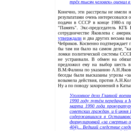
трёх тысяч человек» оценил 
Конечно, эти расстрелы не имели 
результатами очень интересовался
подачи в СССР в конце 1980-х пр
"Память". Экс-председатель КГБ
сотрудничестве Яковлева с америк
утверждали
и два других весьма вы
Чебриков. Косвенно подтверждает 
бы там ни было на самом деле, "к
ломки политической системы СССР.
не устраивали. В обмен на обяза
предложил ему на выбор шесть в
В.М.Фалина по указанию А.Н.Яковл
беседы были высказаны угрозы «за
возымела действия, против А.Н.Кол
Ну а по поводу захоронений в Каты
Уголовное дело Главной воен
1990 году путём передачи в 
марта 1990 года прокуратур
советских граждан, и 6 июня 
содержавшихся в Осташковс
формулировкой «за смертью об
404)... Ведший следствие сле