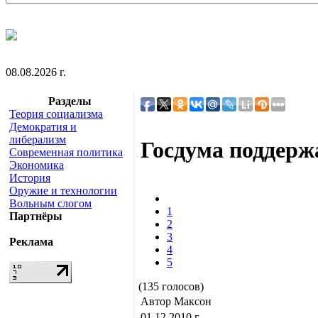
08.08.2026 г.
Разделы
Теория социализма
Демократия и
либерализм
Госдума поддерж
Современная политика
Экономика
История
Оружие и технологии
Вольным слогом
1
Партнёры
2
3
Реклама
4
5
(135 голосов)
Автор Максон
01.12.2010 г.