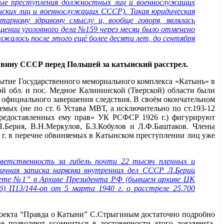
ные преступления должностных лиц и военнослужащих
нских лиц и военнослужащих СССР). Такая юридическая
арному здравому смыслу и, вообще говоря, являлась
щении уголовного дела №159 через месяц было отменено
лжалось после этого ещё более десяти лет, до сентября
л вину СССР перед Польшей за катынский расстрел.
рытие Государственного мемориального комплекса «Катынь» в
й обл. и пос. Медное Калининской (Тверской) области были
 официального завершения следствия. В своём окончательном
емых (не по ст. 6 Устава МВТ, а исключительно по ст.193-12
предоставленных ему прав» УК РСФСР 1926 г.) фигурируют
Берия, В.Н.Меркулов, Б.З.Кобулов и Л.Ф.Баштаков. Члены
 г. в перечне обвиняемых в Катынском преступлении лиц уже
тветственность за гибель почти 22 тысяч пленных и
ничная записка наркома внутренних дел СССР Л.Берии
акете №1” в Архиве Президента РФ (бывшем архиве ЦК
 П13/144-оп от 5 марта 1940 г. о расстреле 25.700
оекта “Правда о Катыни” С.Стрыгиным достаточно подробно
 позволяют усомниться в достоверности этого документа.