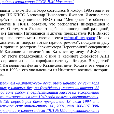
 Народных комиссаров СССР В.М.Молотов."
ывшим членом Политбюро состоялась 6 ноября 1985 года и её
тбюро ЦК КПСС Александр Николаевич Яковлев. Именно с его
и действовать различные НКО типа "Мемориала" и общества
частие в ГКЧП, объявил, что располагает информацией о
ом. О том, что Яковлев завербован иностранной разведкой,
енант Евгений Питовранов и другой председатель КГБ Виктор
ыдавшее после смерти своего агента
слёзный некролог
. Но как
азательств "зверств тоталитарного режима", послужить делу
я причина расстрела "архитектора Перестройки" совершенно
.М.Кагановича сведений по Катынскому делу, А.Н.Яковлев
 от этого предложения, с ним в кабинете директора АПН
х органов и провёл «профилактическую беседу». В ходе этой
М.Кагановичем факты о Катынском деле. Когда и эта мера не
ся в 1993 г. его увольнением из Института военной истории.
ло:
азванием «Катынского» дела, было начато 27 сентября
ьных уголовных дел, возбуждённых, соответственно, 22
ой зоне рядом с дер.Пятихатки массовых захоронений
о исчезновения в мае 1940 года польских военнопленных,
№159 первый раз было прекращено 13 июля 1994 г. с
ко-польских отношениях», М., 2001, стр. 306-307, 398-
рекращении уголовного дела ГВП №159 с признанием вины