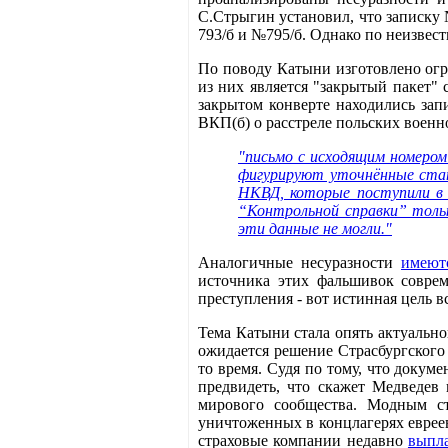
С.Стрыгин установил, что записку 
793/б и №795/б. Однако по неизвест
По поводу Катыни изготовлено ог
из них является "закрытый пакет"
закрытом конверте находились за
ВКП(б) о расстреле польских военн
"письмо с исходящим номером
фигурируют уточнённые стат
НКВД, которые поступили в 
“Контрольной справки” тольк
эти данные не могли."
Аналогичные несуразности
имеют
источника этих фальшивок совреме
преступления - вот истинная цель 
Тема Катыни стала опять актуально
ожидается решение Страсбургского
то время. Судя по тому, что доку
предвидеть, что скажет Медведев 
мирового сообщества. Модным с
уничтоженных в концлагерях евреев
страховые компании недавно
выпл