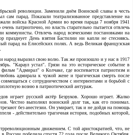
ябрьской революции. Заменили днём Воинской славы в честь
ыл сам парад. Показали театрализованное представление на
ажали войска Красной Армии во время парада 7 ноября 1941
о очень патриотично, но власть старательно пытается отвлечь
шли коммунисты. Отвлечь народ всяческими постановками на
р празднует День взятия Бастилии ни капли не стесняясь.
ный парад на Елисейских полях. А ведь Великая французская
.
и народ выразил свою волю. Так же произошло и у нас в 1917
ябрь. "Караул устал". Грязи на это историческое событие в
 фильм "Адмирал" о Колчаке, где воспевается патриотизм и
 любовь адмирала к чужой жене и трагическая смерть после
 совмещаться с сотрудничеством с интервентами и борьбой с
стоплотную возню в патриотический антураж.
дов играет русский актёр Безруков. Хорошо играет. Жалко
нов. Честно выполнял воинский долг так, как его понимал.
резают без анестезии. Он умирает, так и не дойдя на помощь
ппеля - действительно трагичная история, подобных которой,
нтрреволюционным движением. С той аристократией, что, не
я в России победила спустя 72 года после Великого Октября.