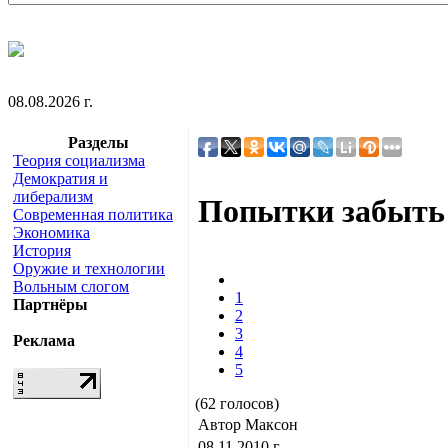
08.08.2026 г.
Разделы
Теория социализма
Демократия и
либерализм
Попытки забыть 
Современная политика
Экономика
История
Оружие и технологии
Вольным слогом
1
Партнёры
2
3
Реклама
4
5
(62 голосов)
Автор Максон
08.11.2010 г.