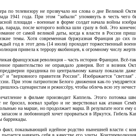
ера по телевизору не прозвучало ни слова о дне Великой Окт
рада 1941 года. При этом "забыли" упомянуть в честь чего б
асной площади - военные в форме солдат начала войны изобр
да, парада, после которого войска шли сразу в бой. Это конечн
имание от самой великой даты, когда к власти в России при
изкие темы. Хотя современная буржуазная Франция до сих по
ждый год в этот день (14 июля) проходит торжественный воен
волюция привела к террору якобинцев, к огромному числу жертв
ликая французская революция – часть истории Франции. Всё-так
енное правительство не оправдало доверия. Вот и возник Окт
преддверии праздника по центральному каналу показали даже
о" и "верховного правителя России". Изображается "светлая"
ссии. При этом патриотизм Белого движения как-то умудряется
 пришлось сценаристам и режиссёру, чтобы облечь всю эту нечи
ечатление в фильме производит Каппель. Этого потомка шве
не бросил, воевал храбро и не зверствовал как атаман Семё
лынью на марше, но продолжает марш. В результате ноги ему от
 запасом и любовницей хочет прорваться в Иркутск. Гибель Ка
ны баррикады.
о факт, показывающий идейное родство нынешней власти с ко
 пытается навязать себя в качестве его элиты. Контрреволюци