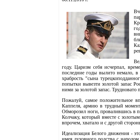
Вч
па
Кр
го
вн
бл
Ка
ре
Ве
году. Царизм себя исчерпал, врем
последние годы вылито немало, в 
храбрость "сына турецкоподданног
попытки вывезти золотой запас Ро
ними за золотой запас. Трудновато
Пожалуй, самое положительное вп
Каппеля, армию в трудный момент 
Обморозил ноги, провалившись в по
Колчаку, который вместе с золотым
впрочем, хватало и с другой сторо
Идеализация Белого движения - эт
имея духовного родства с народом,