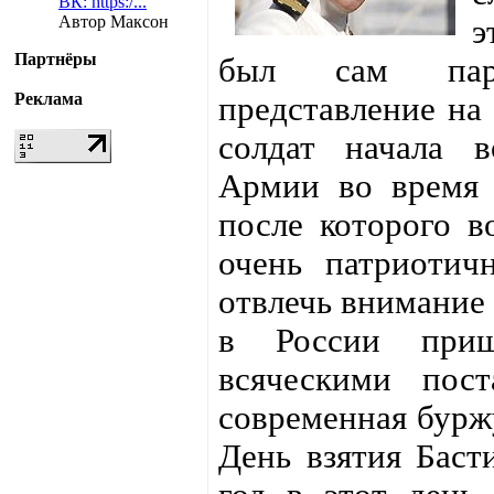
ВК: https:/...
Автор Максон
э
Партнёры
был сам парад
Реклама
представление на
солдат начала 
Армии во время п
после которого в
очень патриотичн
отвлечь внимание 
в России приш
всяческими пос
современная бурж
День взятия Баст