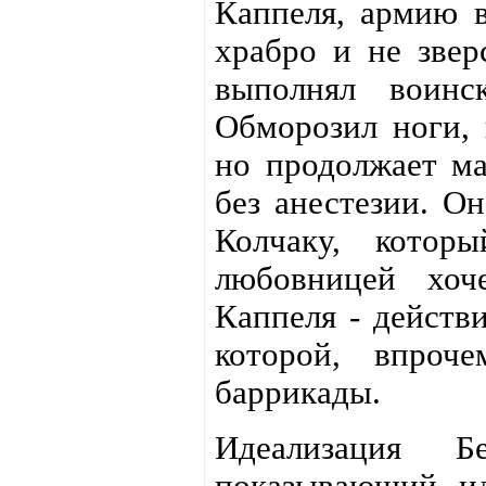
Каппеля, армию в
храбро и не звер
выполнял воинс
Обморозил ноги,
но продолжает ма
без анестезии. О
Колчаку, котор
любовницей хоч
Каппеля - действ
которой, впроч
баррикады.
Идеализация 
показывающий ид