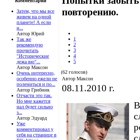
Попытки забыть 
Комментарии
повторению.
Затем, что мы все
живем на одной
планете! А если
н...
Автор Юрий
1
Так же
2
рекомендую
3
прочитать
4
"Исторические
5
дежа вю"...
Автор Максон
(62 голосов)
Очень интересно,
особенно ежели не
Автор Максон
полениться и по...
08.11.2010 г.
Автор Грибник
Отчасти это так.
Но мне кажется
В
нал будет сильно
з...
с
Автор Эдуард
Уже
р
комментировал у
себя на странице в
с