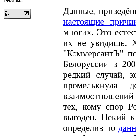
Реклама
Данные, приведён
настоящие причи
многих. Это есте
их не увидишь. Х
"КоммерсантЪ" п
Белоруссии в 20
редкий случай, 
промелькнула д
взаимоотношений с
тех, кому спор Р
выгоден. Некий 
определив по
данн