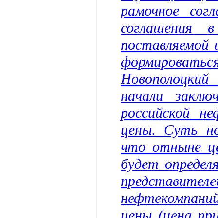
рамочное сог
соглашения 
поставляемой 
формироват
Новополоцкий
начали заклю
российской н
цены. Суть н
что отныне це
будет определ
представител
нефтекомпани
цены (цена пр