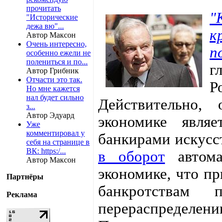
прочитать
"
"Исторические
дежа вю"...
к
Автор Максон
Очень интересно,
п
особенно ежели не
полениться и по...
г
Автор Грибник
Отчасти это так.
Р
Но мне кажется
нал будет сильно
Действительно,
з...
Автор Эдуард
экономике явля
Уже
комментировал у
банкирами искусс
себя на странице в
ВК: https:/...
в оборот
автома
Автор Максон
экономике, что п
Партнёры
банкротствам 
Реклама
перераспределен