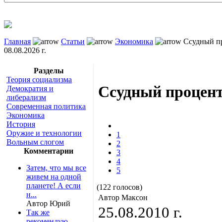
Главная
Статьи
Экономика
Ссудный пр
08.08.2026 г.
Разделы
Теория социализма
Ссудный процент
Демократия и
либерализм
Современная политика
Экономика
История
Оружие и технологии
1
Вольным слогом
2
Комментарии
3
4
Затем, что мы все
5
живем на одной
планете! А если
(122 голосов)
н...
Автор Максон
Автор Юрий
25.08.2010 г.
Так же
рекомендую