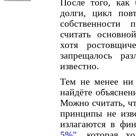
После того, как
долги, цикл пов
собственности 
считать основно
хотя ростовщич
запрещалось ра
известно.
Тем не менее ни
найдёте объяснен
Можно считать, ч
принципы не изв
излагаются в фи
5%"
, которая х