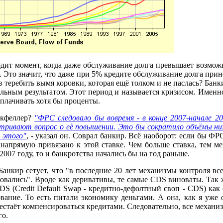
дит момент, когда даже обслуживание долга превышает возможн
в. Это значит, что даже при 5% кредите обслуживание долга при
теребить вымя коровки, которая ещё толком и не паслась? Банк
ельным результатом. Этот период и называется кризисом. Именно
ыплачивать хотя бы проценты.
окфеллер?
"ФРС следовало бы вовремя - в конце 2007-начале 20
атривают вопрос о её повышении. Это бы сократило объёмы низ
 этого"
, - указал он. Соврал банкир. Всё наоборот: если бы Ф
напрямую привязано к этой ставке. Чем больше ставка, тем м
2007 году, то и банкротства начались бы на год раньше.
Банкир сетует, что "в последние 20 лет механизмы контроля вс
ровались". Вроде как деривативы, те самые CDS виноваты. Та
CDS (Credit Default Swap - кредитно-дефолтный своп - CDS) ка
вание. То есть питали экономику деньгами. А она, как я уже
ерестаёт компенсироваться кредитами. Следовательно, все меха
го.