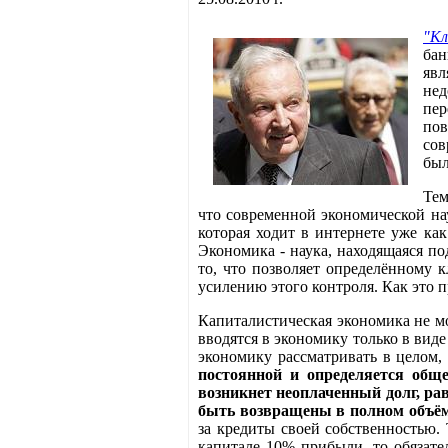
"Кл
бан
явл
нед
пер
пов
сов
был
Тем
что современной экономической на
которая ходит в интернете уже ка
Экономика - наука, находящаяся п
то, что позволяет определённому 
усилению этого контроля. Как это 
Капиталистическая экономика не мо
вводятся в экономику только в вид
экономику рассматривать в целом,
постоянной и определяется общ
возникнет неоплаченный долг, ра
быть возвращены в полном объём
за кредиты своей собственностью.
капитале 10% прибыли, то обязате