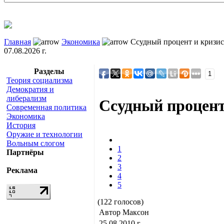
Главная
Экономика
Ссудный процент и кризис
07.08.2026 г.
Разделы
1
Теория социализма
Демократия и
либерализм
Ссудный процент
Современная политика
Экономика
История
Оружие и технологии
Вольным слогом
1
Партнёры
2
3
Реклама
4
5
(122 голосов)
Автор Максон
25.08.2010 г.