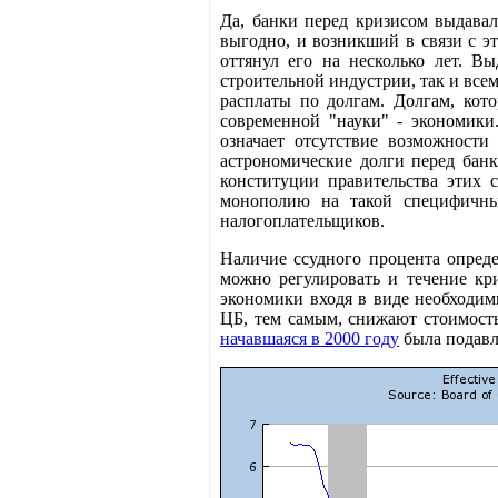
Да, банки перед кризисом выдавал
выгодно, и возникший в связи с э
оттянул его на несколько лет. В
строительной индустрии, так и всем
расплаты по долгам. Долгам, кот
современной "науки" - экономики
означает отсутствие возможности
астрономические долги перед бан
конституции правительства этих 
монополию на такой специфичный
налогоплательщиков.
Наличие ссудного процента определ
можно регулировать и течение кри
экономики входя в виде необходим
ЦБ, тем самым, снижают стоимость
начавшаяся в 2000 году
была подавл