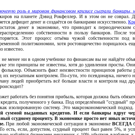
ючевую роль в мировом финансовом кризисе сыграли банкиры, 
киров на планете Дэвид Рокфеллер. И в этом он не соврал. 
яется дефицит денег и создаётся он банкирами искусственно.
Кр
остаток денег в экономике, что приводит к периодическим с
ераспределению собственности в пользу банкиров. После то
торяется. Этот процесс отъёма чужой собственности под 
ременной политэкономии, хотя ростовщичество порицалось ещё
о известно.
 не менее ни в одном учебнике по финансам вы не найдёте объ
уке эти принципы не известны, хотя до удивления просты. Он
к фольклор. Объяснить факт неизвестности принципов работы
од их неусыпным контролем. По-сути, это псевдонаука, ничего
клану людей приобретать всё больше власти и контроля над д
происходит?
жет работать без понятия прибыль, которая должна быть обяза
е кредита, полученного у банка. Под определённый "ссудный" п
 как изолированную систему. Это макроэкономический подход
ей суммой выданных кредитов. И если банкиры вдруг чере
вный ссудному проценту. В экономике просто нет иных исто
е.
При любой экономической ситуации в экономике
ВСЕГДА
б
 То есть, если, допустим, ссудный процент был равен 5%, и у
льно найдётся бизнесмен-неудачник с 10% убытков вдобавок к 