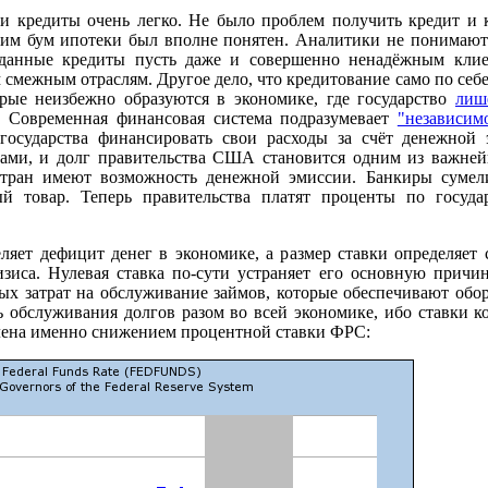
и кредиты очень легко. Не было проблем получить кредит и 
тим бум ипотеки был вполне понятен. Аналитики не понимают 
ыданные кредиты пусть даже и совершенно ненадёжным клие
 смежным отраслям. Другое дело, что кредитование само по себе
орые неизбежно образуются в экономике, где государство
лиш
. Современная финансовая система подразумевает
"независим
 государства финансировать свои расходы за счёт денежной
ками, и долг правительства США становится одним из важней
стран имеют возможность денежной эмиссии. Банкиры сумел
 товар. Теперь правительства платят проценты по госуда
яет дефицит денег в экономике, а размер ставки определяет с
зиса. Нулевая ставка по-сути устраняет его основную причи
ых затрат на обслуживание займов, которые обеспечивают обо
 обслуживания долгов разом во всей экономике, ибо ставки к
ена именно снижением процентной ставки ФРС: