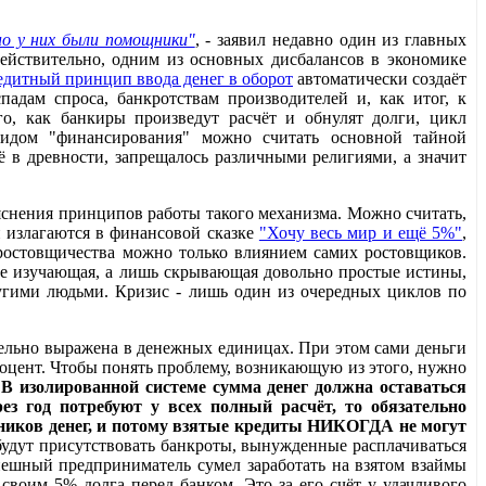
но у них были помощники"
, - заявил недавно один из главных
Действительно, одним из основных дисбалансов в экономике
едитный принцип ввода денег в оборот
автоматически создаёт
падам спроса, банкротствам производителей и, как итог, к
го, как банкиры произведут расчёт и обнулят долги, цикл
видом "финансирования" можно считать основной тайной
 в древности, запрещалось различными религиями, а значит
яснения принципов работы такого механизма. Можно считать,
и излагаются в финансовой сказке
"Хочу весь мир и ещё 5%"
,
 ростовщичества можно только влиянием самих ростовщиков.
 не изучающая, а лишь скрывающая довольно простые истины,
ругими людьми. Кризис - лишь один из очередных циклов по
тельно выражена в денежных единицах. При этом сами деньги
роцент. Чтобы понять проблему, возникающую из этого, нужно
.
В изолированной системе сумма денег должна оставаться
з год потребуют у всех полный расчёт, то обязательно
чников денег, и потому взятые кредиты НИКОГДА не могут
удут присутствовать банкроты, вынужденные расплачиваться
спешный предприниматель сумел заработать на взятом взаймы
своим 5% долга перед банком. Это за его счёт у удачливого