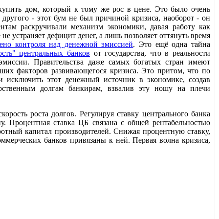
купить дом, который к тому же рос в цене. Это было очень
другого - этот бум не был причиной кризиса, наоборот - он
нтам раскручивали механизм экономики, давая работу как
 не устраняет дефицит денег, а лишь позволяет оттянуть время
ено контроля над денежной эмиссией
. Это ещё одна тайна
ость" центральных банков
от государства, что в реальности
 эмиссии. Правительства даже самых богатых стран имеют
ших факторов развивающегося кризиса. Это притом, что по
и исключить этот денежный источник в экономике, создав
рственным долгам банкирам, взвалив эту ношу на плечи
корость роста долгов. Регулируя ставку центрального банка
ну. Процентная ставка ЦБ связана с общей рентабельностью
ротный капитал производителей. Снижая процентную ставку,
оммерческих банков привязаны к ней. Первая волна кризиса,