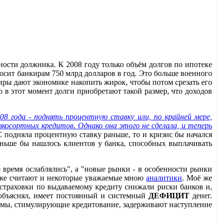
ости должника. К 2008 году только объём долгов по ипотеке
носит банкирам 750 млрд долларов в год. Это больше военного
иры дают экономике накопить жирок, чтобы потом срезать его
 в этот момент долги приобретают такой размер, что доходов
08 года - поднять процентную ставку или, по крайней мере,
косортных кредитов. Однако она этого не сделала, и теперь
РС подняла процентную ставку раньше, то и кризис бы начался
еньше бы нашлось клиентов у банка, способных выплачивать
е время ослаблялись", а "новые рынки - в особенности рынки
к же считают и некоторые уважаемые мною
аналитики
. Моё же
к страховки по выдаваемому кредиту снижали риски банков и,
 объяснял, имеет постоянный и системный
ДЕФИЦИТ
денег.
низмы, стимулирующие кредитование, задерживают наступление