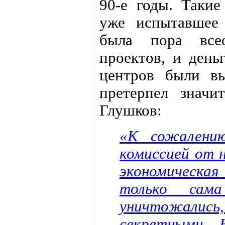
90-е годы. Такие
уже испытавшее 
была пора всео
проектов, и день
центров были вы
претерпел значи
Глушков:
«К сожалению
комиссией от н
экономическа
только сам
уничтожалис
секретными.