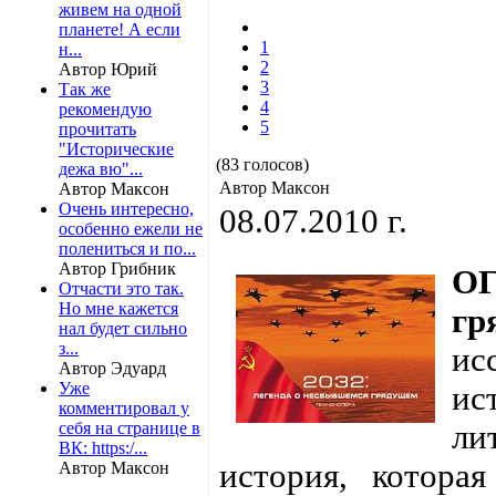
живем на одной
планете! А если
1
н...
2
Автор Юрий
3
Так же
4
рекомендую
5
прочитать
"Исторические
(83 голосов)
дежа вю"...
Автор Максон
Автор Максон
Очень интересно,
08.07.2010 г.
особенно ежели не
полениться и по...
Автор Грибник
ОГ
Отчасти это так.
Но мне кажется
гр
нал будет сильно
з...
ис
Автор Эдуард
Уже
ис
комментировал у
себя на странице в
ли
ВК: https:/...
история, которая
Автор Максон