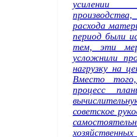
усилении с
производств
расхода матер
период были и
тем, эти ме
усложнили про
нагрузку на ц
Вместо того,
процесс план
вычислительну
советское руко
самостоя
хозяйственных 