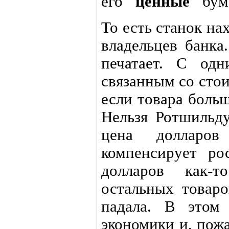
его
"ценные"
бума
То есть станок на
владельцев банка
печатает. С одн
связанным со стои
если товара больш
Нельзя Ротшильду
цена долларов
компенсирует ро
долларов как-т
остальных товаро
падала. В этом 
экономики и, пожа