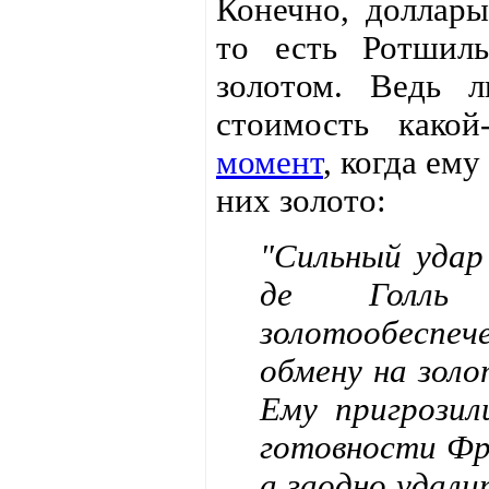
Конечно, доллары
то есть Ротшиль
золотом. Ведь 
стоимость како
момент
, когда ем
них золото:
"Сильный удар
де Голль 
золотообеспе
обмену на золо
Ему пригрозил
готовности Фр
а заодно удали