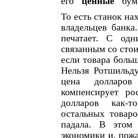
его
"ценные"
бума
То есть станок на
владельцев банка
печатает. С одн
связанным со стои
если товара больш
Нельзя Ротшильду
цена долларов
компенсирует ро
долларов как-т
остальных товаро
падала. В этом 
экономики и, пожа