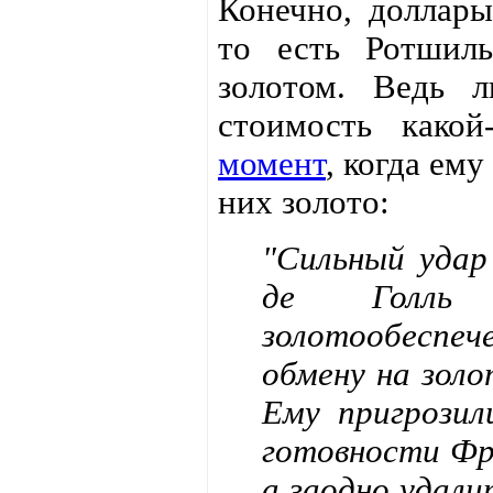
Конечно, доллары
то есть Ротшиль
золотом. Ведь 
стоимость како
момент
, когда ем
них золото:
"Сильный удар
де Голль 
золотообеспе
обмену на золо
Ему пригрозил
готовности Фр
а заодно удали