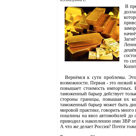
В пр
долла
котор
приво
замор
начнё
Загнё
Ленин
дешёв
состо
то си
Копит
Вернёмся к сути проблемы. Это п
возможности. Первая - это низкий 
повышает стоимость импортных. В
таможенный барьер действует толь
стороны границы, повышая их ко
таможенный барьер может быть диф
мировой практике, говорить много 
пошлины на ввоз автомобилей до 
приводил к накоплению ими ЗВР ог
А что же делает Россия? Почти тоже