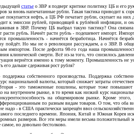
едыдущей
статье
о ЗВР я подверг критике политику ЦБ и его ру
ров за вновь напечатанные рубли. Такая тактика приводит к со
ые покупается нефть, а ЦБ РФ печатает рубли, скупает на них
дит к эмиссии рублей, приводящей к рублёвой инфляции, и она
аживая в ЗВР. Почему ЦБ выбрал такую тактику? Она связана 
т расти рубль. Начнёт расти рубль - подешевеет импорт. Импор
тся промышленность - начнётся безработица. Начнётся безра
у пойдёт. Но мы не о революции рассуждаем, а о ЗВР. В общем
ым импортом. После дефолта 98-го года наша промышленность 
яния клинической смерти. Всё из-за того, что снизилось давлен
туация вернётся именно к тому моменту. Промышленность не ус
ь его дальше сдерживая рост рубля?
оддержка собственного производства. Поддержка собственн
курс национальной валюты, который снижает затраты отечественн
торая - это таможенные пошлины, которые тоже повышают с
ко на внутреннем рынке, в то время как низкий курс национал
нкурентоспособность на общемировом рынке. Кроме этого, 
ференцированным по разным видам товаров. О том, что оба в
не надо - в США практически запрещён ввоз сельскохозяйствен
самого последнего времени. Япония, Китай и Южная Корея иск
ромных размеров. Все эти меры имели весьма положительный эф
 самое, но довольно бестолково.