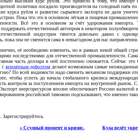
вольно высокий курс рубля. Это привело к тому, что импорт 
едитной политики посадило производителя на голодный паёк п
ие курса рубля и развитие сырьевого экспорта не дали уничт
стрии. Пока что это в основном лёгкая и пищевая промышленно
нности. Всё это в основном за счёт удорожания импорта.
 поддержать отечественный автопром в некотором полуобморочно
отечественной индустрии тянется довольно давно с однов
, пока она не сменится сама в невыгодном для нас направлении
нечно, её необходимо изменить, но в рамках некой общей стра
щими последствиями для отечественной промышленности. Сам
тавная часть доллара в ней постепенно снижается. Сейчас это
А с
вероятным дефолтом
делают возможным самые неожиданные и
егию? По всей видимости надо сменить механизм поддержки от
рее, чтобы успеть до начала глобального кризиса международ
ть контроля за поступлением импорта на внутренний рынок. Сл
Экспорт энергоресурсов вполне обеспечивает Россию валютой 
ированием российской таможни подсказывают, что именно такое
. Зарегистрируйтесь.
« Ссудный процент и кризис.
Куда ведёт укре