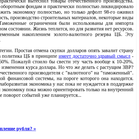
практически вытеснил товары отечественного производства.
о оборотным фондам и практически полностью ликвидировало
ожить экономику полностью, но только дефолт 98-го оживил
сть, производство строительных материалов, некоторые виды
 Таможенные ограничения были использованы для импорта
м состоянии. Жизнь теплится, но для развития нет ресурсов.
ременным накоплением золото-валютного резерва ЦБ. Эту
.
тегии. Простая отмена скупки долларов опять завалит страну
а политика ЦБ в принципе
имеет достаточно здравый смысл
-
 60%. Пожалуй стоило бы свести эту часть вообще к 10-20%,
зменения курса доллара. Но что же делать с растущим ЗВР?
ечественного производителя с "валютного" на "таможенный".
ной финансовой системы, на пороге которого она находится.
аборазвитая экономика у нас пока не нуждается в поддержке
и экономику пока можно ориентировать только на внутренний
 поворот событий уже планируется...
пление рубля? »