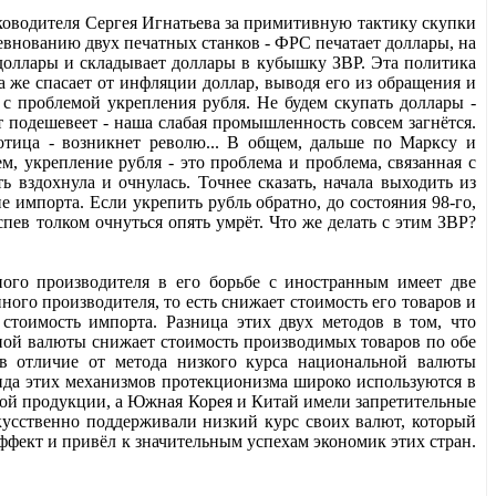
ководителя Сергея Игнатьева за примитивную тактику скупки
ревнованию двух печатных станков - ФРС печатает доллары, на
 доллары и складывает доллары в кубышку ЗВР. Эта политика
 же спасает от инфляции доллар, выводя его из обращения и
с проблемой укрепления рубля. Не будем скупать доллары -
т подешевеет - наша слабая промышленность совсем загнётся.
ботица - возникнет револю... В общем, дальше по Марксу и
, укрепление рубля - это проблема и проблема, связанная с
вздохнула и очнулась. Точнее сказать, начала выходить из
ие импорта. Если укрепить рубль обратно, до состояния 98-го,
пев толком очнуться опять умрёт. Что же делать с этим ЗВР?
ого производителя в его борьбе с иностранным имеет две
ого производителя, то есть снижает стоимость его товаров и
тоимость импорта. Разница этих двух методов в том, что
ьной валюты снижает стоимость производимых товаров по обе
в отличие от метода низкого курса национальной валюты
ида этих механизмов протекционизма широко используются в
ной продукции, а Южная Корея и Китай имели запретительные
усственно поддерживали низкий курс своих валют, который
фект и привёл к значительным успехам экономик этих стран.