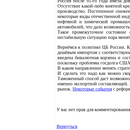
Россия после 91-го года имела до
Отсутствие какой-либо внятной кр
производство. Постепенное снижен
некоторые виды отечественной инду
нефтяной и химической промышле
автомобилей, что дало возможность
Такое промежуточное состояние 
нестабильную ситуацию пора менять
Вернёмся к политике ЦБ России. Ко
дешёвым импортом с соответствую
введена бивалютная корзина и сос
поскольку проблемы госдолга СШ
В каком направлении менять страт
И сделать это надо как можно ско
Таможенный способ даст возможнос
именно экспортной составляющей. 
рынок.
Некоторые события
с реформ
У вас нет прав для комментирования
Вернуться