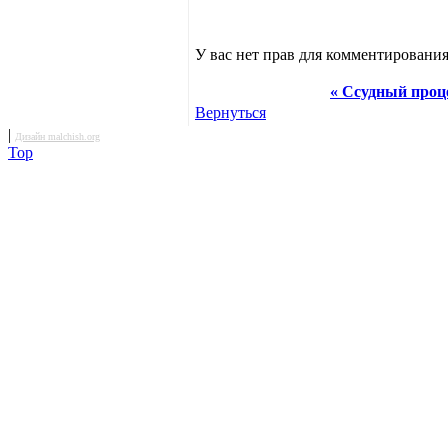
У вас нет прав для комментирования
« Ссудный проце
Вернуться
|
Дизайн malchish.org
Top