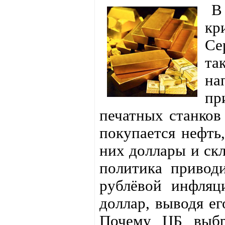
В 
кр
Се
та
на
пр
печатных станков
покупается нефть,
них доллары и ск
политика привод
рублёвой инфляц
доллар, выводя ег
Почему ЦБ выбр