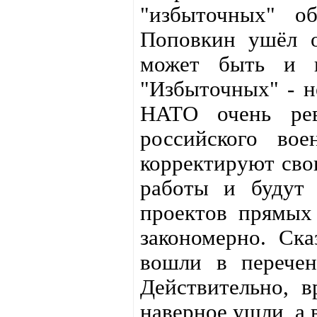
"избыточных" о
Поповкин ушёл о
может быть и п
"Избыточных" - н
НАТО очень рев
российского вое
корректируют сво
работы и будут 
проектов прямых
закономерно. Ск
вошли в перечен
Действительно, 
наверное ушли, а 