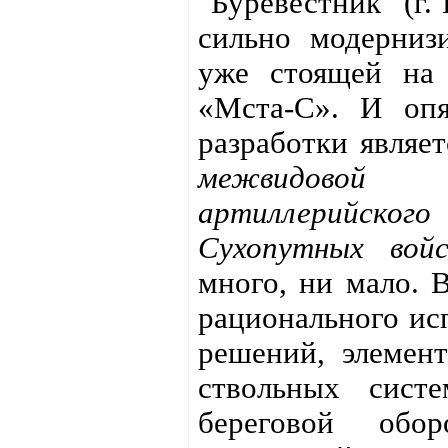
"Буревестник" (г.
сильно модерниз
уже стоящей на
«Мста-С». И опя
разработки являе
межвидовой 
артиллерийског
Сухопутных вой
много, ни мало. 
рационального ис
решений, элемент
ствольных сист
береговой обо