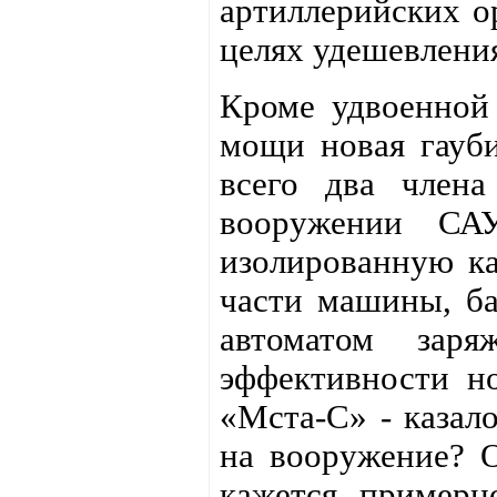
артиллерийских о
целях удешевления
Кроме удвоенной
мощи новая гауби
всего два член
вооружении СА
изолированную ка
части машины, ба
автоматом зар
эффективности н
«Мста-С» - казал
на вооружение? О
кажется, примерно