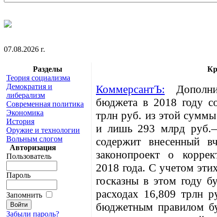
07.08.2026 г.
Разделы
Кр
Теория социализма
Демократия и
КоммерсантЪ:
Дополнит
либерализм
бюджета в 2018 году со
Современная политика
Экономика
трлн руб. из этой суммы
История
и лишь 293 млрд руб.—
Оружие и технологии
Вольным слогом
содержит внесенный в
Авторизация
законопроект о корре
Пользователь
2018 года. С учетом эти
Пароль
госказны в этом году б
расходах 16,809 трлн р
Запомнить
бюджетным правилом бу
Забыли пароль?