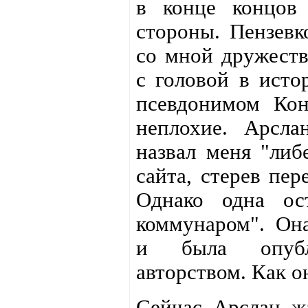
в конце концов
стороны. Пензевк
со мной дружест
с головой в ист
псевдонимом Кон
неплохие. Арсла
назвал меня "либ
сайта, стерев пер
Однако одна ос
коммунаром". Она
и была опуб
авторством. Как о
Сейчас Арслан жа