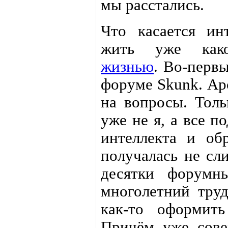
мы расстались.
Что касается ин
жить уже ка
жизнью
. Во-перв
форуме Skunk. Ар
на вопросы. Толь
уже не я, а все п
интеллекта и об
получалась не сл
десятки форумн
многолетний тру
как-то оформит
Причём уже сов