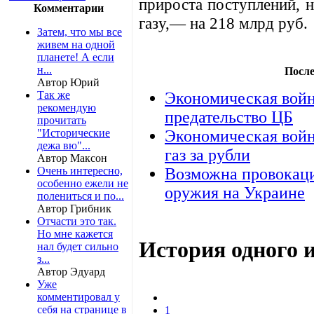
прироста поступлений, 
Комментарии
газу,— на 218 млрд руб.
Затем, что мы все
живем на одной
планете! А если
н...
После
Автор Юрий
Так же
Экономическая войн
рекомендую
предательство ЦБ
прочитать
"Исторические
Экономическая войн
дежа вю"...
газ за рубли
Автор Максон
Очень интересно,
Возможна провокаци
особенно ежели не
оружия на Украине
полениться и по...
Автор Грибник
Отчасти это так.
Но мне кажется
История одного 
нал будет сильно
з...
Автор Эдуард
Уже
комментировал у
себя на странице в
1