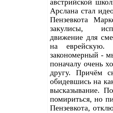
австрийской школ
Арслана стал иде
Пензевкота Мар
закулисы, ис
движение для см
на еврейскую.
закономерный - мы
поначалу очень х
другу. Причём с
обидевшись на ка
высказывание. П
помириться, но пи
Пензевкота, отклю