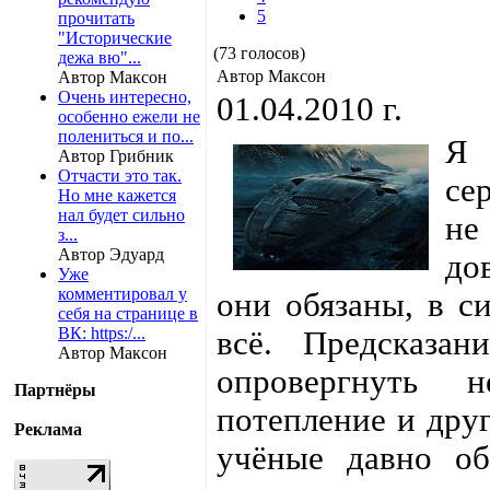
5
прочитать
"Исторические
(73 голосов)
дежа вю"...
Автор Максон
Автор Максон
Очень интересно,
01.04.2010 г.
особенно ежели не
полениться и по...
Я 
Автор Грибник
Отчасти это так.
се
Но мне кажется
нал будет сильно
не
з...
Автор Эдуард
до
Уже
комментировал у
они обязаны, в с
себя на странице в
ВК: https:/...
всё. Предсказан
Автор Максон
опровергнуть н
Партнёры
потепление и дру
Реклама
учёные давно об