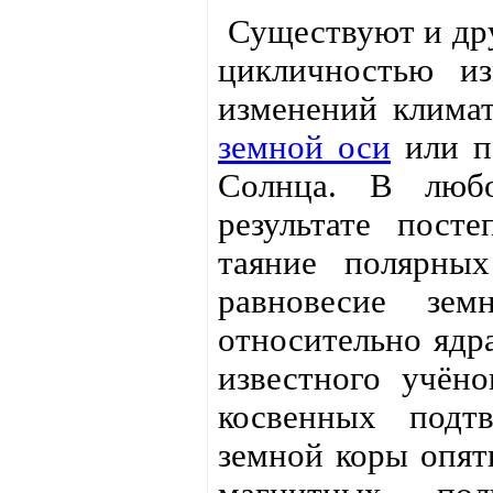
Существуют и дру
цикличностью из
изменений клима
земной оси
или п
Солнца. В любо
результате пост
таяние полярны
равновесие зе
относительно ядра
известного учён
косвенных подт
земной коры опять