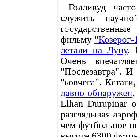
Голливуд часто
служить научн
государственные
фильму
"Козерог-
летали на Луну
.
Очень впечатля
"Послезавтра". И
"ковчега". Кстати
давно обнаружен
.
Llhan Durupinar 
разглядывая аэро
чем футбольное по
высоте 6300 футов