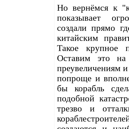
Но вернёмся к "к
показывает огр
создали прямо гд
китайским правит
Такое крупное п
Оставим это на 
преувеличениям и
попроще и вполне
бы корабль сдел
подобной катастр
трезво и отталк
кораблестроителе
создаются и наи