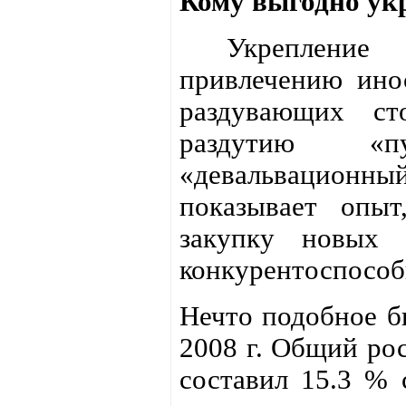
Кому выгодно ук
Укрепление р
привлечению инос
раздувающих ст
раздутию «п
«девальвационный
показывает опы
закупку новых 
конкурентоспособ
Нечто подобное бы
2008 г. Общий рос
составил 15.3 % с