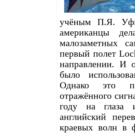
учёным П.Я. Уфи
американцы де
малозаметных са
первый полет Loc
направлении. И 
было использов
Однако это по
отражённого сигна
году на глаза 
английский пере
краевых волн в 