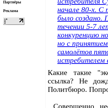
истребителя Су
Партнёры
начале 80-х. С 
Реклама
было создано. 
течении 5-7 л
конкуренцию н
но с принятие
самолётов пят
истребителем в
Какие такие "эк
ссылка? Не дожд
Политбюро. Попр
Совершенно необ