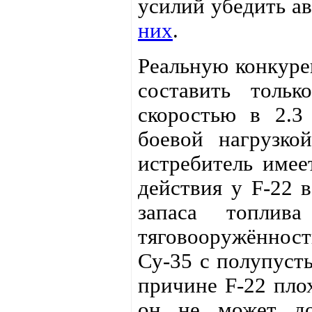
усилий убедить а
них
.
Реальную конкур
составить тольк
скоростью в 2.3
боевой нагрузко
истребитель имее
действия у F-22 
запаса топлив
тяговооружённост
Су-35 с полупуст
причине F-22 пло
он не может до