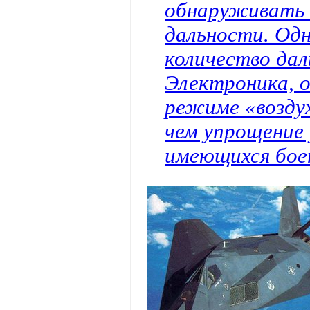
обнаруживать 
дальности. Одн
количество дал
Электроника, о
режиме «воздух
чем упрощение 
имеющихся бое