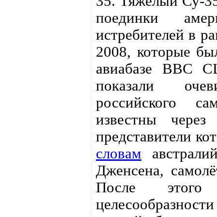
35. Тяжёлый Су-3
поединки аме
истребителей в ра
2008, которые бы
авиабазе ВВС С
показали оче
российского са
известны через 
представители ко
словам
австралий
Дженсена, самолё
После этог
целесообразности