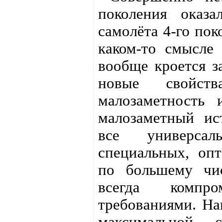
поколения оказ
самолёта 4-го пок
каком-то смысле 
вообще кроется з
новые свойст
малозаметность 
малозаметный ис
все универса
специальных, опт
по большему чис
всегда компр
требованиями. На
максимальной с