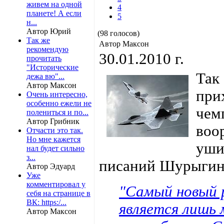
живем на одной
4
планете! А если
5
н...
Автор Юрий
(98 голосов)
Так же
Автор Максон
рекомендую
30.01.2010 г.
прочитать
"Исторические
Так
дежа вю"...
Автор Максон
при
Очень интересно,
особенно ежели не
чем
полениться и по...
Автор Грибник
воо
Отчасти это так.
Но мне кажется
уши
нал будет сильно
з...
писаний Шурыгин
Автор Эдуард
Уже
комментировал у
"Самый новый 
себя на странице в
ВК: https:/...
является лишь
Автор Максон