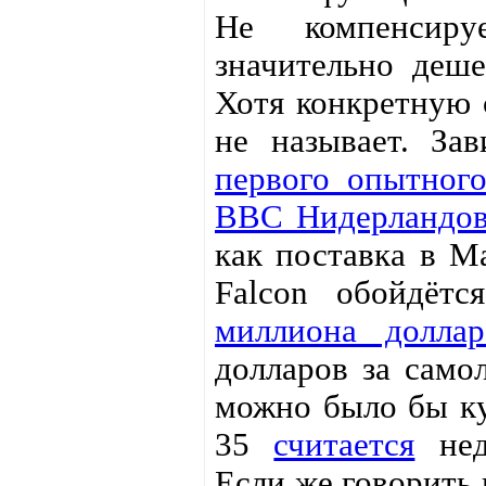
Не компенсиру
значительно деше
Хотя конкретную 
не называет. За
первого опытного
ВВС Нидерландов
как поставка в Ма
Falcon обойдёт
миллиона доллар
долларов за само
можно было бы куп
35
считается
недо
Если же говорить 