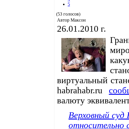
5
(53 голосов)
Автор Максон
26.01.2010 г.
Гран
миро
каку
ста
виртуальный стан
habrahabr.ru
сооб
валюту эквивален
Верховный суд
относительно 