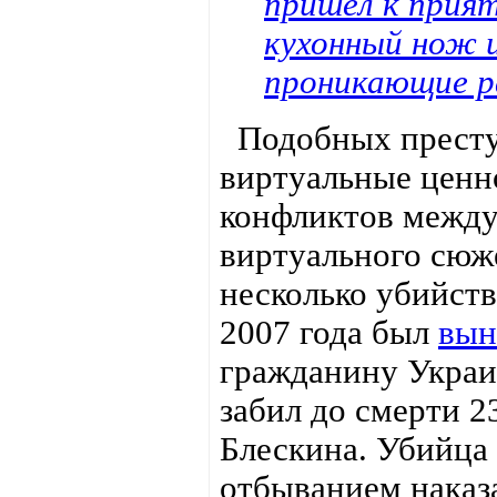
пришёл к прият
кухонный нож 
проникающие ра
Подобных преступ
виртуальные ценн
конфликтов между
виртуального сюже
несколько убийств
2007 года был
вын
гражданину Укра
забил до смерти 
Блескина. Убийца
отбыванием наказа