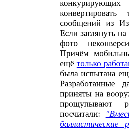
конкурирующих
конвертировать
сообщений из Из
Если заглянуть на
фото неконверс
Причём мобильны
ещё
только работ
была испытана ещё
Разработанные 
приняты на воору
прощупывают р
посчитали:
"Вме
баллистические