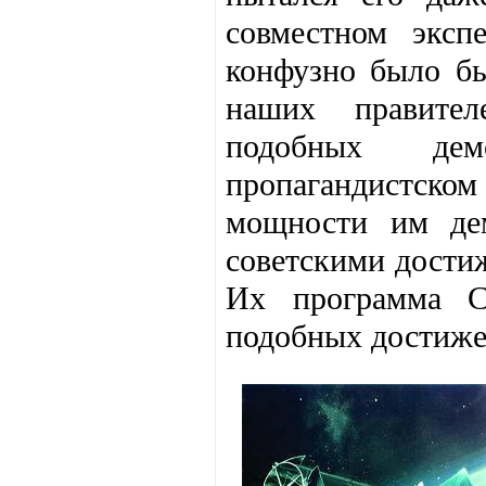
совместном эксп
конфузно было б
наших правител
подобных де
пропагандистско
мощности им дем
советскими дости
Их программа С
подобных достижен