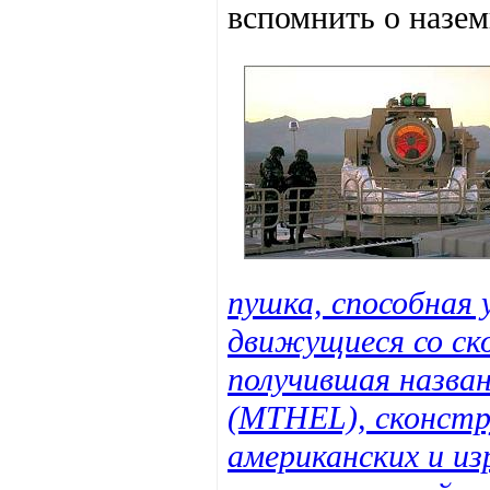
вспомнить о назем
пушка, способная
движущиеся со ск
получившая названи
(MTHEL), сконстр
американских и из