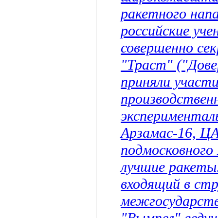
ракетного нап
российские уче
совершенно сек
"Траст" ("Дове
приняли участи
производствен
экспериментал
Арзамас-16, Ц
подмосковного 
лучшие ракеты
входящий в ст
межгосударств
"Вымпел" веду