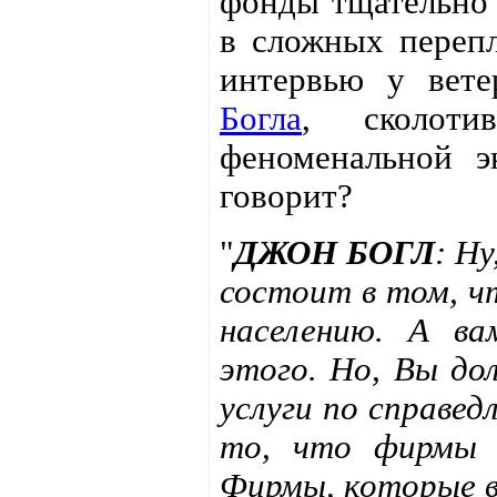
фонды тщательно 
в сложных перепл
интервью у вет
Богла
, сколоти
феноменальной э
говорит?
"
ДЖОН БОГЛ
: Н
состоит в том, 
населению. А в
этого. Но, Вы д
услуги по справед
то, что фирмы д
Фирмы, которые в