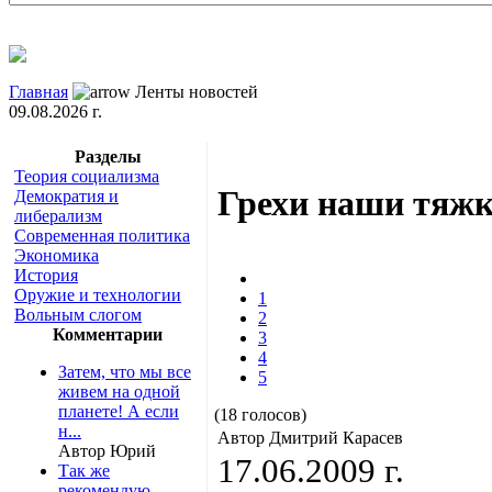
Главная
Ленты новостей
09.08.2026 г.
Разделы
Теория социализма
Грехи наши тяж
Демократия и
либерализм
Современная политика
Экономика
История
Оружие и технологии
1
Вольным слогом
2
Комментарии
3
4
Затем, что мы все
5
живем на одной
планете! А если
(18 голосов)
н...
Автор Дмитрий Карасев
Автор Юрий
17.06.2009 г.
Так же
рекомендую