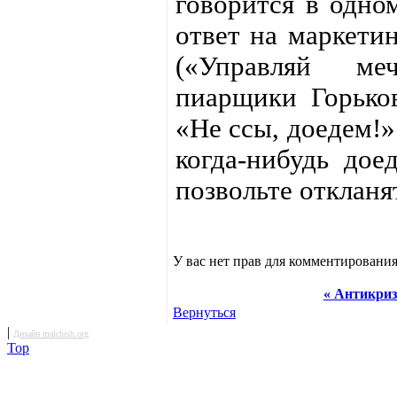
говорится в одно
ответ на маркети
(«Управляй меч
пиарщики Горьков
«Не ссы, доедем!»
когда-нибудь дое
позвольте откланят
У вас нет прав для комментирования
« Антикри
Вернуться
|
Дизайн malchish.org
Top