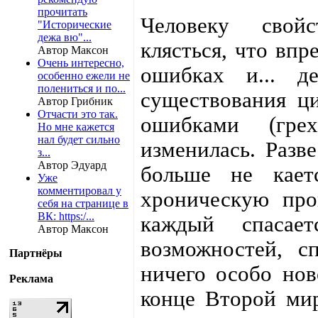
прочитать
Человеку свойс
"Исторические
дежа вю"...
клясться, что впр
Автор Максон
Очень интересно,
ошибках и... д
особенно ежели не
полениться и по...
существования ци
Автор Грибник
Отчасти это так.
ошибками (гре
Но мне кажется
нал будет сильно
изменилась. Разв
з...
Автор Эдуард
больше не кает
Уже
комментировал у
хроническую про
себя на странице в
ВК: https:/...
каждый спасае
Автор Максон
возможностей, с
Партнёры
ничего особо нов
Реклама
конце Второй мир