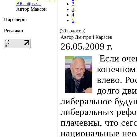
ВК: https:/...
2
Автор Максон
3
4
Партнёры
5
Реклама
(39 голосов)
Автор Дмитрий Карасев
26.05.2009 г.
Если очен
конечном
влево. Ро
долго дви
либеральное будущ
либеральных рефо
плачевны, что сег
национальные нео