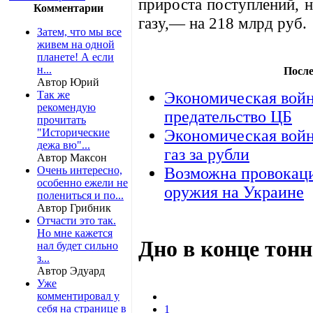
прироста поступлений, 
Комментарии
газу,— на 218 млрд руб.
Затем, что мы все
живем на одной
планете! А если
н...
После
Автор Юрий
Так же
Экономическая войн
рекомендую
предательство ЦБ
прочитать
"Исторические
Экономическая войн
дежа вю"...
газ за рубли
Автор Максон
Очень интересно,
Возможна провокаци
особенно ежели не
оружия на Украине
полениться и по...
Автор Грибник
Отчасти это так.
Но мне кажется
Дно в конце тон
нал будет сильно
з...
Автор Эдуард
Уже
комментировал у
себя на странице в
1