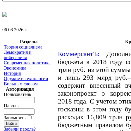
06.08.2026 г.
Разделы
Кр
Теория социализма
Демократия и
КоммерсантЪ:
Дополнит
либерализм
бюджета в 2018 году со
Современная политика
Экономика
трлн руб. из этой суммы
История
и лишь 293 млрд руб.—
Оружие и технологии
Вольным слогом
содержит внесенный в
Авторизация
законопроект о корре
Пользователь
2018 года. С учетом эти
Пароль
госказны в этом году б
расходах 16,809 трлн р
Запомнить
бюджетным правилом бу
Забыли пароль?