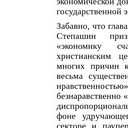
экономической до
государственной 
Забавно, что глав
Степашин приз
«экономику сч
христианским ц
многих причин к
весьма существе
нравственнос
безнаравственно «
диспропорциона
фоне удручающе
секторе и паупе