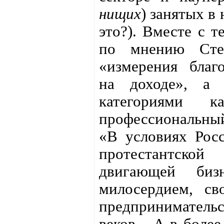
нищих
) занятых в
это?). Вместе с т
по мнению Сте
«измерения благ
на доходе», а 
категориями к
профессиональный
«В условиях Росс
протестантск
двигающей биз
милосердием, св
предпринимател
веков... А в боле