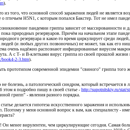
tm
).
 это из того, что основной способ заражения людей не является 
е о птичьем H5N1, с которым попался Бакстер. Тот не имел пан
возникновение пандемии гриппа зависит от массированности и д
 пока природных резервуаров. Причём на начальном этапе панд
риродного резервуара и какое-то время циркулирует среди людей
 людей (и любых других позвоночных) не может, так как его ни
стема очень надёжно распознают инфицированные вирусом макро
тута. А с Т- и В-клетками вирус гриппа из своей прошлой жизн
ok/book4-2-3.htm
).
быть прототипом современной эпидемии "свиного" гриппа того 
то не болезнь, а патологический синдром, который встречается
Об этом я подробно пишу в своей статье -
http://supotnitskiy.ru/stat/
иной грипп" - явления разного порядка.
 статье делается гипотеза искусственного заражения и использов
п. Поэтому у меня основной вопрос к вам, как специалисту - и
еракта?
! Он менее вирулентен, чем циркулирующие сегодня. Самая боль