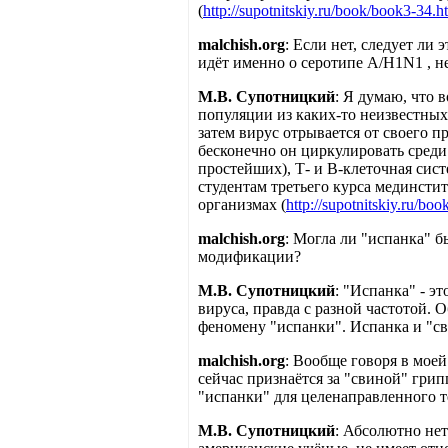
(
http://supotnitskiy.ru/book/book3-34.h
malchish.org
: Если нет, следует ли
идёт именно о серотипе А/H1N1 , н
М.В. Супотницкий
: Я думаю, что 
популяции из каких-то неизвестных
затем вирус отрывается от своего п
бесконечно он циркулировать среди
простейших), Т- и В-клеточная си
студентам третьего курса мединсти
организмах (
http://supotnitskiy.ru/bo
malchish.org
: Могла ли "испанка" 
модификации?
М.В. Супотницкий
: "Испанка" - э
вируса, правда с разной частотой. 
феномену "испанки". Испанка и "св
malchish.org
: Вообще говоря в моей
сейчас признаётся за "свиной" грип
"испанки" для целенаправленного т
М.В. Супотницкий
: Абсолютно нет