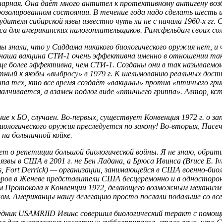
нарная. Она даёт много антител к протективному антигену возб
эрозолированном состоянии. В течение года надо сделать шесть 
дителя сибирской язвы известно чуть ли не с начала 1960-х г
оса для американских налогоплательщиков. Рамсфельдам своих со
 знали, что у Саддама никакого биологического оружия нет, и 
 наша вакцина СТИ-1 очень эффективна именно в отношении так
еще более эффективна, чем СТИ-1. Созданы они в так называемом
ный к якобы «выбросу» в 1979 г. К шельмованию реальных дости
па тех, кто все время создаёт «вакцины» против «птичьего грип
алчивается, а взамен подлог виде «птичьего гриппа». Автор, к
ие к БО, случаен. Во-первых, существует Конвенция 1972 г. о 
биологического оружия преследуется по закону! Во-вторых, Пасеч
 на больничной койке.
т о репетиции большой биологической войны. Я не знаю, обратил
звы в США в 2001 г. не Бен Ладана, а Брюса Ивинса (Bruce E. Iv
seases, Fort Derrick) — организации, занимающейся в США военно-б
оворов в Женеве представители США бесцеремонно и в одностор
м Протокола к Конвенции 1972, делающего возможным механизм 
лом. Американцы нашу делегацию просто послали подальше со вс
рудник USAMRIID Ивинс совершил биологический теракт с помощь