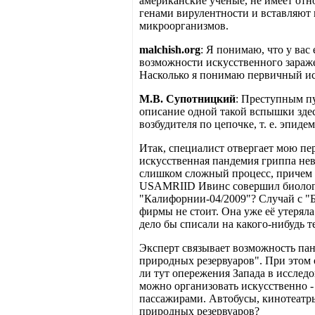
американские учёные, не имеет от
генами вирулентности и вставляют 
микроорганизмов.
malchish.org
: Я понимаю, что у вас
возможности искусственного зараж
Насколько я понимаю первичный ис
М.В. Супотницкий
: Преступным пу
описание одной такой вспышки зде
возбудителя по цепочке, т. е. эпи
Итак, специалист отвергает мою пе
искусственная пандемия гриппа не
слишком сложный процесс, причем с
USAMRIID Ивинс совершил биологич
"Калифорнии-04/2009"? Случай с "Б
фирмы не стоит. Она уже её утеряла
дело бы списали на какого-нибудь т
Эксперт связывает возможность пан
природных резервуаров". При этом 
ли тут опережения Запада в исслед
можно организовать искусственно -
пассажирами. Автобусы, кинотеатры,
природных резервуаров?