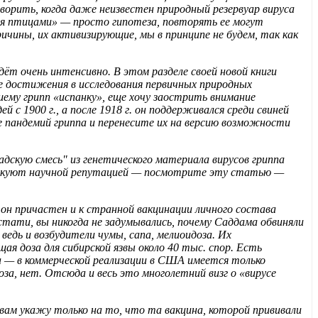
ворить, когда даже неизвестен природный резервуар вируса
тся птицами» — просто гипотеза, повторять ее могут
ичины, их активизирующие, мы в принципе не будем, так как
ёт очень интенсивно. В этом разделе своей новой книги
е достижения в исследования первичных природных
вшему грипп «испанку», еще хочу заострить внимание
 с 1900 г., а после 1918 г. он поддерживался среди свиней
е пандемий гриппа и перенесите их на версию возможности
скую смесь" из генетического материала вирусов гриппа
 рискуют научной репутацией — посмотрите эту статью —
 он причастен и к странной вакцинации личного состава
стати, вы никогда не задумывались, почему Саддама обвиняли
ведь и возбудители чумы, сапа, мелиоидоза. Их
ая доза для сибирской язвы около 40 тыс. спор. Есть
та — в коммерческой реализации в США имеется только
оза, нет. Отсюда и весь это многолетний визг о «вирусе
вам укажу только на то, что та вакцина, которой прививали