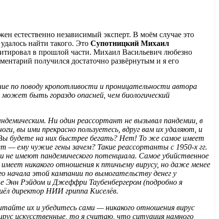
ен естественно независимый эксперт. В моём случае это
удалось найти такого. Это
Супотницкий Михаил
 цитировал в прошлой части. Михаил Васильевич любезно
мментарий получился достаточно развёрнутым и я его
ние по поводу кропотливости и проницательности автора
 может быть гораздо опасней, чем биологический
андемическим. Ни один реассортант не вызывал пандемии, в
ги, вы ими прекрасно пользуетесь, вдруг вам их удаляют, и
 Вы будете на них быстрее бегать? Нет! То же самое имеет
т — ему чужие гены зачем? Такие реассортанты с 1950-х гг.
ни не имеют пандемического потенциала. Самое убийственное
 имеет никакого отношения к птичьему вирусу, но даже менее
ого начала этой кампании по вымогательству денег у
ые Энн Рэйдом и Джеффри Таубенбергером (подробно я
зошёл директор НИИ гриппа Киселёв.
читайте их и убедитесь сами — никакого отношения вирус
вирус искусственные, то я считаю, что ситуация намного