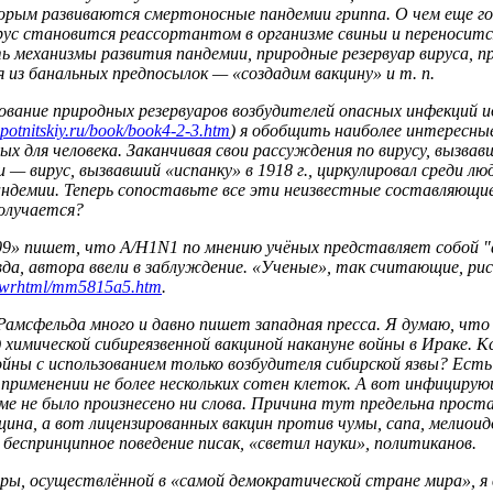
орым развиваются смертоносные пандемии гриппа. О чем еще го
ирус становится реассортантом в организме свиньи и переноси
ь механизмы развития пандемии, природные резервуар вируса, пр
 из банальных предпосылок — «создадим вакцину» и т. п.
ование природных резервуаров возбудителей опасных инфекций ид
upotnitskiy.ru/book/book4-2-3.htm
) я обобщить наиболее интересны
ых для человека. Заканчивая свои рассуждения по вирусу, вызва
 вирус, вызвавший «испанку» в 1918 г., циркулировал среди людей
андемии. Теперь сопоставьте все эти неизвестные составляющи
олучается?
9» пишет, что А/Н1N1 по мнению учёных представляет собой "ад
равда, автора ввели в заблуждение. «Ученые», так считающие,
mwrhtml/mm5815a5.htm
.
Рамсфельда много и давно пишет западная пресса. Я думаю, что
 химической сибиреязвенной вакциной накануне войны в Ираке. К
йны с использованием только возбудителя сибирской язвы? Есть 
применении не более нескольких сотен клеток. А вот инфицирующ
чуме не было произнесено ни слова. Причина тут предельна прос
цина, а вот лицензированных вакцин против чумы, сапа, мелиоид
 беспринципное поведение писак, «светил науки», политиканов.
ры, осуществлённой в «самой демократической стране мира», я 