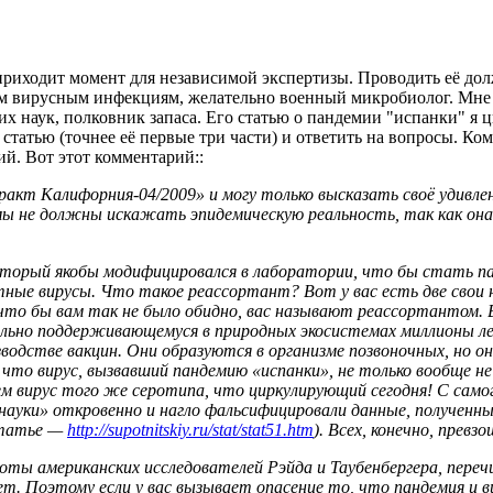
риходит момент для независимой экспертизы. Проводить её долж
м вирусным инфекциям, желательно военный микробиолог. Мне 
их наук, полковник запаса. Его статью о пандемии "испанки" я
статью (точнее её первые три части) и ответить на вопросы. Ко
й. Вот этот комментарий:
:
акт Калифорния-04/2009» и могу только высказать своё удивле
мы не должны искажать эпидемическую реальность, так как она
который якобы модифицировался в лаборатории, что бы стать п
ные вирусы. Что такое реассортант? Вот у вас есть две свои но
 что бы вам так не было обидно, вас называют реассортантом.
ильно поддерживающемуся в природных экосистемах миллионы ле
водстве вакцин. Они образуются в организме позвоночных, но о
 что вирус, вызвавший пандемию «испанки», не только вообще не
 чем вирус того же серотипа, что циркулирующий сегодня! С сам
 науки» откровенно и нагло фальсифицировали данные, полученн
статье —
http://supotnitskiy.ru/stat/stat51.htm
). Всех, конечно, прев
боты американских исследователей Рэйда и Таубенбергера, пере
еет. Поэтому если у вас вызывает опасение то, что пандемия и 