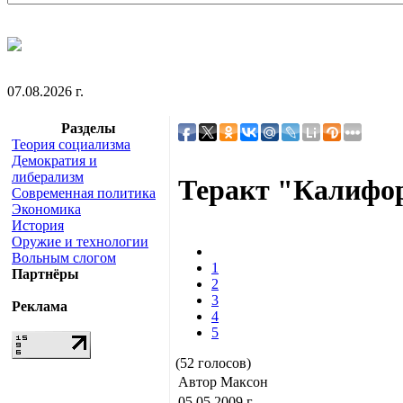
07.08.2026 г.
Разделы
Теория социализма
Демократия и
либерализм
Теракт "Калифор
Современная политика
Экономика
История
Оружие и технологии
Вольным слогом
1
Партнёры
2
3
Реклама
4
5
(52 голосов)
Автор Максон
05.05.2009 г.