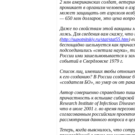
2 млн американских солдат, ветери
проникает в организм человека в а
может защищать от аэрозоля возбу
— 650 млн долларов, это цена вопр
Даже по свойствам этой вакцины мы
ложь. Для сведения вам скажу, что
(
http://supotnitskiy.ru/stat/stat55.htm
) 
беспощадно шельмуется как причаст
подсоединились «светила науки», ти
России ими зашельмовывается и зам
событий в Свердловске 1979 г.
Список лиц, имевших якобы отношен
к его созданию? В России создание 
«создателя БО», но умер он от рака
Автор совершенно справедливо пише
причастность к вспышке сибирской я
Research Institute of Infectious Di
что в июле 2001 г. во время перег
согласованным российским проекто
рассмотрения данного вопроса в це
Теперь, когда выяснилось, что сот