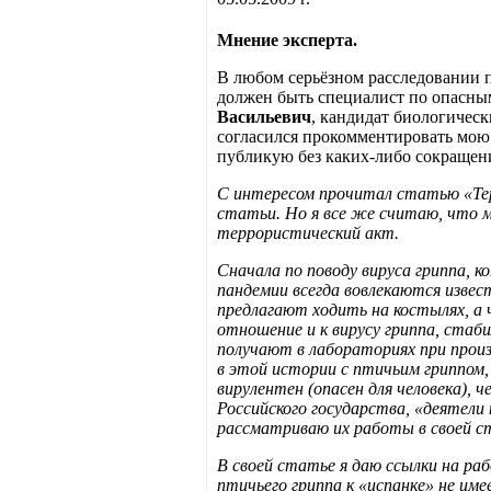
Мнение эксперта.
В любом серьёзном расследовании п
должен быть специалист по опасны
Васильевич
, кандидат биологическ
согласился прокомментировать мою 
публикую без каких-либо сокращени
С интересом прочитал статью «Тер
статьи. Но я все же считаю, что 
террористический акт.
Сначала по поводу вируса гриппа, 
пандемии всегда вовлекаются извест
предлагают ходить на костылях, а
отношение и к вирусу гриппа, стаб
получают в лабораториях при произ
в этой истории с птичьим гриппом,
вирулентен (опасен для человека),
Российского государства, «деятели
рассматриваю их работы в своей 
В своей статье я даю ссылки на ра
птичьего гриппа к «испанке» не им