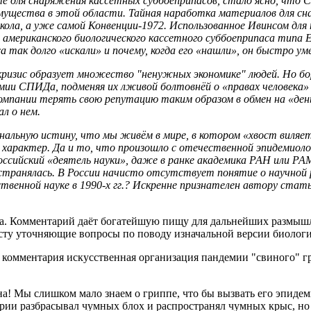
е для снаряжения кассетных суббоеприпасов, стало ясно, что 
мущества в этой области. Тайная наработка материалов для сн
ола, а уже самой Конвенции-1972. Использованное Ивинсом для
 американского биологического кассетного суббоеприпаса типа
так долго «искали» и почему, когда его «нашли», он быстро ум
кризис образует множество "ненужных экономике" людей. Но бо
мии СПИДа, подменяя их лживой болтовнёй о «правах человека» 
компании терять свою репутацию таким образом в обмен на «ден
ал о нем.
альную истину, что мы живём в мире, в котором «хвост виляет
арактер. Да и то, что произошло с отечественной эпидемиологи
оссийский «деятель науки», даже в ранке академика РАН или РАМ
остранялась. В России начисто отсутствует понятие о научной
твенной науке в 1990-х гг.? Искренне признателен автору стат
а. Комментарий даёт богатейшую пищу для дальнейших размышл
сту уточняющие вопросы по поводу изначальной версии биологи
го комментария искусственная организация пандемии "свиного"
на! Мы слишком мало знаем о гриппе, что бы вызвать его эпидеми
рии разбрасывал чумных блох и распространял чумных крыс, но 