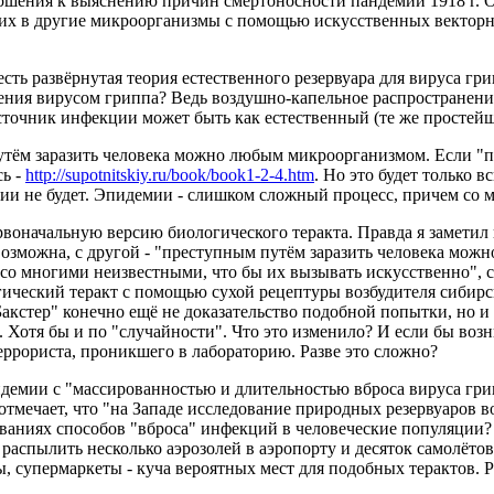
ношения к выяснению причин смертоносности пандемии 1918 г. 
их в другие микроорганизмы с помощью искусственных векторны
 есть развёрнутая теория естественного резервуара для вируса г
ения вирусом гриппа? Ведь воздушно-капельное распространение
точник инфекции может быть как естественный (те же простейши
тём заразить человека можно любым микроорганизмом. Если "по
сь -
http://supotnitskiy.ru/book/book1-2-4.htm
. Но это будет только в
демии не будет. Эпидемии - слишком сложный процесс, причем со
рвоначальную версию биологического теракта. Правда я заметил 
возможна, с другой - "преступным путём заразить человека мож
о многими неизвестными, что бы их вызывать искусственно", с 
еский теракт с помощью сухой рецептуры возбудителя сибирско
акстер" конечно ещё не доказательство подобной попытки, но и
. Хотя бы и по "случайности". Что это изменило? И если бы возн
еррориста, проникшего в лабораторию. Разве это сложно?
демии с "массированностью и длительностью вброса вируса гри
отмечает, что "на Западе исследование природных резервуаров 
ованиях способов "вброса" инфекций в человеческие популяции
 распылить несколько аэрозолей в аэропорту и десяток самолёт
 супермаркеты - куча вероятных мест для подобных терактов. Ра