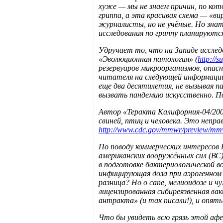
хуже — мы не знаем причин, по кот
гриппа, а эта красивая схема — «в
журналисты, но не учёные. Но знат
исследования по гриппу планируются
Удручает то, что на Западе исслед
«Эволюционная патология» (
http://s
резервуаров микроорганизмов, опасн
читателя на следующей информации —
еще два десятилетия, не вызывая п
вызвать пандемию искусственно. П
Автор «Теракта Калифорния-04/200
свиней, птиц и человека. Это неп
http://www.cdc.gov/mmwr/preview/m
По поводу коммерческих интересов 
американских вооружённых сил (ВС)
в подготовке бактериологической во
инфицирующая доза при аэрогенном 
разница? Но о сапе, мелиоидозе и 
лицензированная сибиреязвенная вак
антракта» (и так писали!), и опять
Что бы увидеть всю грязь этой афе