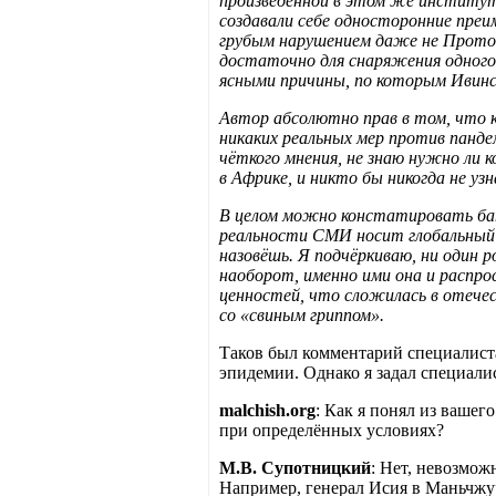
произведённой в этом же институт
создавали себе односторонние преи
грубым нарушением даже не Проток
достаточно для снаряжения одного
ясными причины, по которым Ивинса 
Автор абсолютно прав в том, что 
никаких реальных мер против панде
чёткого мнения, не знаю нужно ли 
в Африке, и никто бы никогда не узн
В целом можно констатировать бан
реальности СМИ носит глобальный х
назовёшь. Я подчёркиваю, ни один р
наоборот, именно ими она и распр
ценностей, что сложилась в отечес
со «свиным гриппом».
Таков был комментарий специалист
эпидемии. Однако я задал специали
malchish.org
: Как я понял из ваше
при определённых условиях?
М.В. Супотницкий
: Нет, невозмож
Например, генерал Исия в Маньчжу