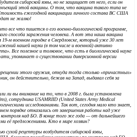
удителя сибирской язвы, но не защищает от него, если он
инъекций этой вакцины. О том, что вакцина такого типа не
г. Стоимость ежегодной вакцинации личного состава ВС США
лдат не жалко!
что все что пишется о его военно-биологической программе,
ого способа заражения человека. А вот эта наша вакцина
 19-м военном городке в Свердловске, который уже 30 лет
жений нашей науки (в том числе и военной) активно
па». Все полезное и толковое, что есть в биологической науке
стати, упоминает о существовании диверсионной версии
запрещении этого оружия, откуда тогда столько «причастных»
ник, он действительно, бежав на Запад, выдавал себя за
и ли вы внимание на то, что в 2008 г. была установлена
ins), сотрудника USAMRIID (United States Army Medical
иологическими исследованиями. Так вот, сегодня мало кто знает,
оннем порядке отказались от завершения работы над уже
контроля над БО. В конце того же года — от дальнейшего
еми её предложениями. Кто в мире хозяин?
ю сухой рецептуры возбудителя сибирской язвы,