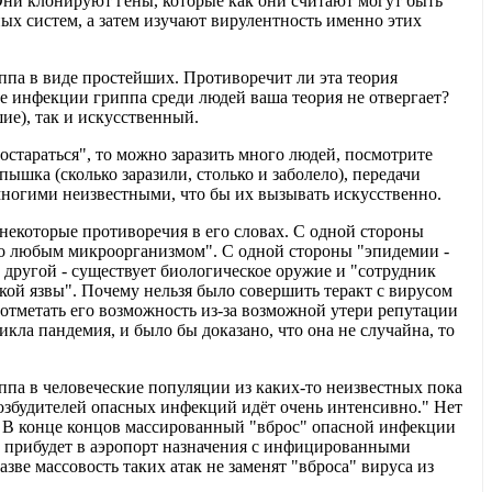
Они клонируют гены, которые как они считают могут быть
х систем, а затем изучают вирулентность именно этих
риппа в виде простейших. Противоречит ли эта теория
 инфекции гриппа среди людей ваша теория не отвергает?
е), так и искусственный.
стараться", то можно заразить много людей, посмотрите
спышка (сколько заразили, столько и заболело), передачи
 многими неизвестными, что бы их вызывать искусственно.
некоторые противоречия в его словах. С одной стороны
но любым микроорганизмом". С одной стороны "эпидемии -
другой - существует биологическое оружие и "сотрудник
й язвы". Почему нельзя было совершить теракт с вирусом
 отметать его возможность из-за возможной утери репутации
икла пандемия, и было бы доказано, что она не случайна, то
ппа в человеческие популяции из каких-то неизвестных пока
возбудителей опасных инфекций идёт очень интенсивно." Нет
? В конце концов массированный "вброс" опасной инфекции
ов прибудет в аэропорт назначения с инфицированными
зве массовость таких атак не заменят "вброса" вируса из