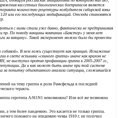
США, блокируя российские инициативы по контролю над БО,
аряжения кассетных биологических боеприпасов является
 теракта количество рецептуры возбудителя сибирской язвы
 Е120 или его последующих модификаций. Отсюда становятся
ер.
роться с ними стали уже давно, фактически не предпринимая
и пр. По поводу вакцины компании «Бакстер» у меня нет
ьги за вакцину». Такой эксперимент можно было бы провести
 собакой». В нем ложь существует как принцип. Искажение
и в свете вспышки «свиного гриппа» иначе как крахом не
Н, не выступил против профанации гриппа в 2005-2007 гг.,
 репутации. Да и как может быть иначе при той системе
ьи за попытку объективного анализа ситуации, сложившейся
ений на тему гриппа и роли Рамсфельда в последней
ческого теракта.
 гриппа серотипа А/H1N1 невозможна? Или всё же возможна
и, а тем более пандемию. Это касается не только гриппа.
ничего похожего на эпидемию чумы 1910 г. не получил