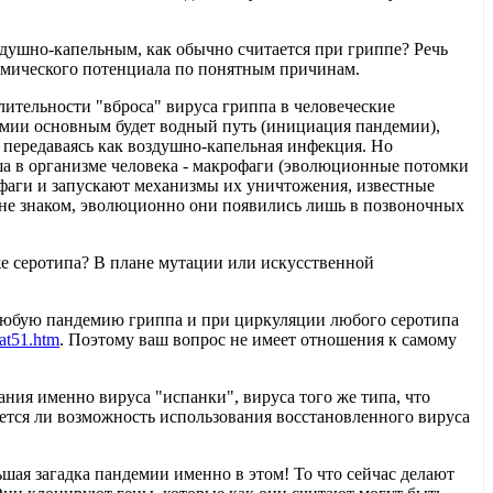
воздушно-капельным, как обычно считается при гриппе? Речь
демического потенциала по понятным причинам.
лительности "вброса" вируса гриппа в человеческие
емии основным будет водный путь (инициация пандемии),
, передаваясь как воздушно-капельная инфекция. Но
ша в организме человека - макрофаги (эволюционные потомки
фаги и запускают механизмы их уничтожения, известные
и не знаком, эволюционно они появились лишь в позвоночных
же серотипа? В плане мутации или искусственной
 в любую пандемию гриппа и при циркуляции любого серотипа
stat51.htm
. Поэтому ваш вопрос не имеет отношения к самому
ания именно вируса "испанки", вируса того же типа, что
меется ли возможность использования восстановленного вируса
шая загадка пандемии именно в этом! То что сейчас делают