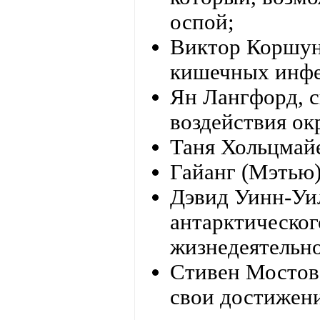
оспой;
Виктор Коршуно
кишечных инфе
Ян Лангфорд, с
воздействия о
Таня Хольцмай
Гайанг (Мэтью)
Дэвид Уинн-Уил
антарктическог
жизнедеятельно
Стивен Мостов,
свои достижени