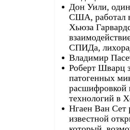
Дон Уили, оди
США, работал 
Хьюза Гарвардс
взаимодействи
СПИДа, лихора
Владимир Пасе
Роберт Шварц 
патогенных мик
расшифровкой 
технологий в 
Нгаен Ван Сет 
известной отк
который, возмо