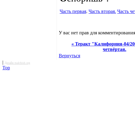
Часть первая
.
Часть вторая.
Часть че
У вас нет прав для комментирования
« Теракт "Калифорния-04/20
четвёртая.
Вернуться
|
Дизайн malchish.org
Top