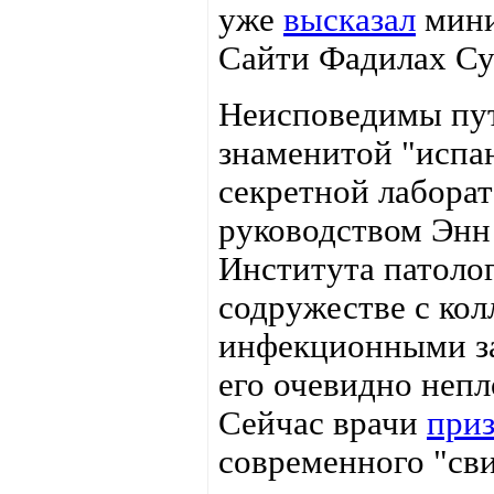
уже
высказал
мини
Сайти Фадилах Супа
Неисповедимы пут
знаменитой "испа
секретной лабора
руководством Энн
Института патол
содружестве с кол
инфекционными за
его очевидно непл
Сейчас врачи
при
современного "св