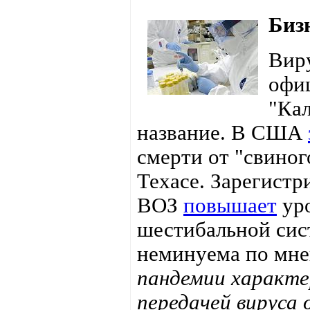
Биз
Вир
офиц
"Ка
название. В США
смерти от "свиног
Техасе. Зарегист
ВОЗ
повышает
уро
шестибальной сист
неминуема по мне
пандемии характе
передачей вируса 