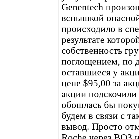
Genentech произо
вспышкой опасной
происходило в сп
результате которо
собственность гру
поглощением, по 
оставшиеся у акц
цене $95,00 за акц
акции подскочили 
обошлась бы поку
будем в связи с т
вывод. Просто отм
Roche через ВОЗ 