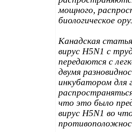
мощного, распрос
биологическое ор
Канадская статья 
вирус H5N1 с тру
передаются с легк
двумя разновидно
инкубатором для г
распространяться
что это было пре
вирус H5N1 во чт
противоположност