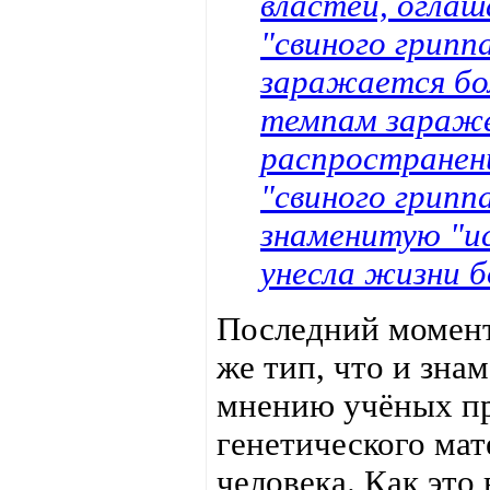
властей, оглаш
"свиного грипп
заражается бол
темпам зараже
распространени
"свиного грипп
знаменитую "ис
унесла жизни б
Последний момент 
же тип, что и зна
мнению учёных пр
генетического мат
человека. Как это