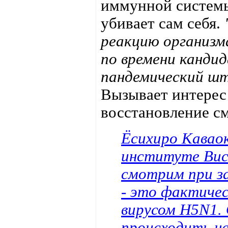
иммунной системы
убивает сам себя.
реакцию организма
по времени канди
пандемический шт
Вызывает интерес
восстановление см
Ёсихиро Каваок
институте Виск
смотрим при за
- это фактиче
вирусом H5N1.
происходить на