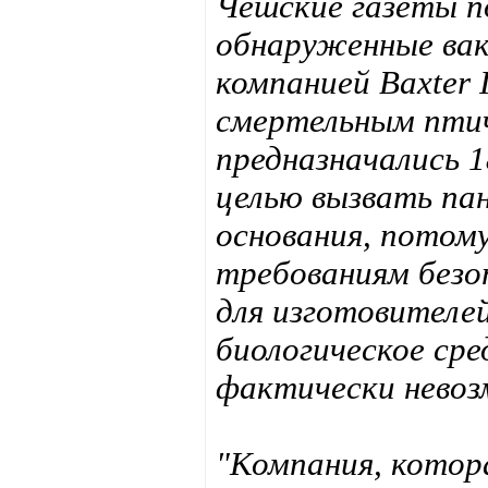
Чешские газеты п
обнаруженные ва
компанией Baxter I
смертельным птич
предназначались 1
целью вызвать па
основания, потом
требованиям безо
для изготовителе
биологическое ср
фактически нево
"Компания, котор