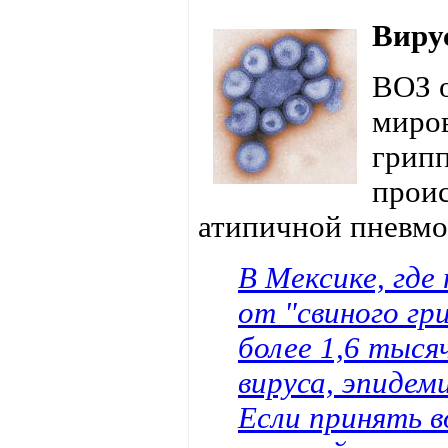
Виру
ВОЗ 
миров
грипп
проис
атипичной пневмо
В Мексике, где
от "свиного гр
более 1,6 тыся
вируса, эпидем
Если принять 