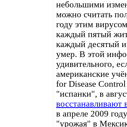
небольшими измен
можно считать пол
году этим вирусом
каждый пятый жит
каждый десятый из
умер. В этой инф
удивительного, ес
американские учён
for Disease Contr
"испанки", в авгу
восстанавливают 
в апреле 2009 год
"урожая" в Мекси