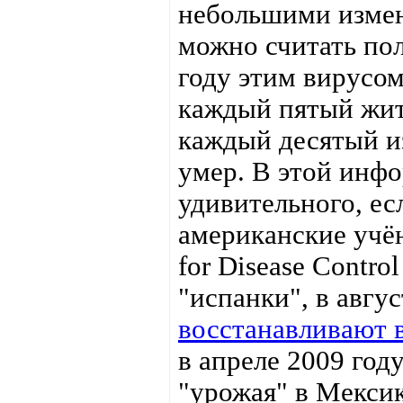
небольшими измен
можно считать пол
году этим вирусом
каждый пятый жит
каждый десятый из
умер. В этой инф
удивительного, ес
американские учён
for Disease Contr
"испанки", в авгу
восстанавливают 
в апреле 2009 год
"урожая" в Мекси