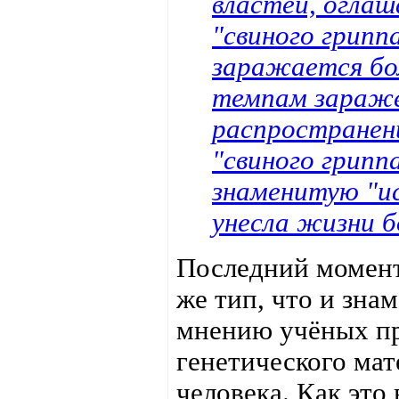
властей, оглаш
"свиного грипп
заражается бол
темпам зараже
распространени
"свиного грипп
знаменитую "ис
унесла жизни б
Последний момент 
же тип, что и зна
мнению учёных пр
генетического мат
человека. Как это