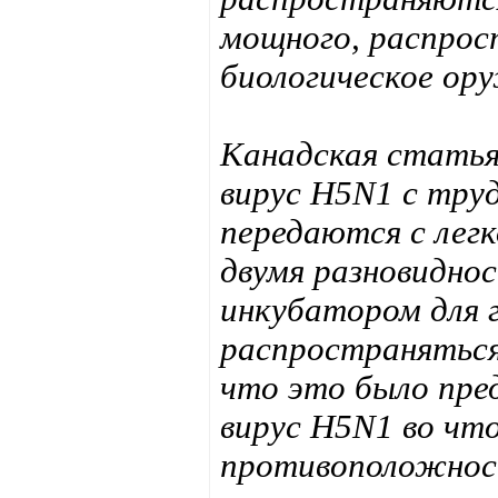
мощного, распрос
биологическое ор
Канадская статья 
вирус H5N1 с тру
передаются с легк
двумя разновидно
инкубатором для г
распространяться
что это было пре
вирус H5N1 во чт
противоположност