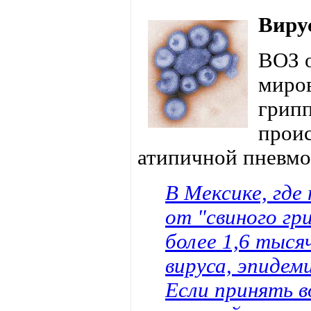
Виру
ВОЗ 
миров
грипп
проис
атипичной пневмо
В Мексике, где
от "свиного гр
более 1,6 тыся
вируса, эпидем
Если принять 