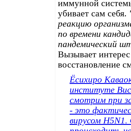
иммунной системы
убивает сам себя.
реакцию организма
по времени канди
пандемический шт
Вызывает интерес
восстановление см
Ёсихиро Каваок
институте Виск
смотрим при за
- это фактиче
вирусом H5N1.
происходить на