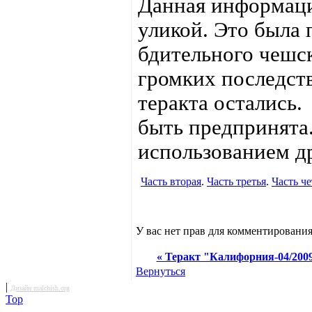
Данная информаци
уликой. Это была 
бдительного чешск
громких последств
теракта остались
быть предпринята.
использованием д
Часть вторая
.
Часть третья
.
Часть че
У вас нет прав для комментирования
« Теракт "Калифорния-04/2009
Вернуться
|
Дизайн malchish.org
Top