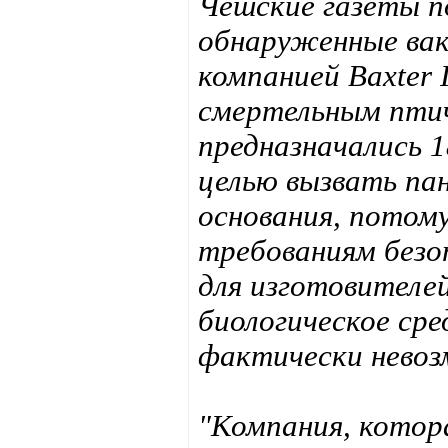
Чешские газеты п
обнаруженные ва
компанией Baxter I
смертельным птич
предназначались 1
целью вызвать па
основания, потом
требованиям безо
для изготовителе
биологическое ср
фактически нево
"Компания, котор