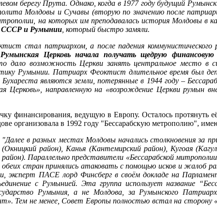
левом берегу Прута. Однако, когда в 1977 году будущий Румын
ополита Молдовы и Сучавы (вторую по значению после патриа
итрополии, на которых им преподавалась история Молдовы в 
б СССР и Румынии
, который быстро замяли.
октист стал патриархом, а после падения коммунистического
.
Румынская Церковь начала получать щедрую финансовую
то дало возможность Церкви занять центральное место в с
ику Румынии. Патриарх Феоктист длительное время был деп
 Бухареста являются земли, потерянные в 1944 году – Бессара
ая Церковь», направленную на «возрождение Церкви румын вне
у финансирования, ведущую в Европу. Осталось протянуть е
ве организовала в 1992 году "Бессарабскую метрополию", имею
"Далее в разных местах Молдовы начались столкновения за пр
(Окницкий район), Канья (Кантемирский район), Кугоая (Кагу
район). Параллельно представители «Бессарабской митропол
обеих стран принялись атаковать с помощью исков и жалоб ра
ции, эксперт ПАСЕ лорд Финсберг в своём докладе на Парламе
ъединение с Румынией. Эта группа использует название “Бесс
сударство Румыния, а не Молдова, за Румынского Патриар
». Тем не менее, Совет Европы полностью встал на сторону «