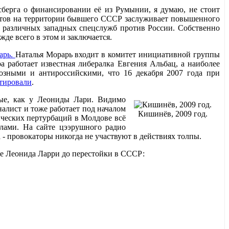
берга о финансировании её из Румынии, я думаю, не стоит
стов на территории бывшего СССР заслуживает повышенного
 различных западных спецслужб против России. Собственно
е всего в этом и заключается.
арь.
Наталья Морарь входит в комитет инициативной группы
ра работает известная либералка Евгения Альбац, а наиболее
озными и антироссийскими, что 16 декабря 2007 года при
тировали
.
ные, как у Леониды Лари. Видимо
налист и тоже работает под началом
Кишинёв, 2009 год.
ических пертурбаций в Молдове всё
лами. На сайте цээрушного радио
да - провокаторы никогда не участвуют в действиях толпы.
 же Леонида Ларри до перестойки в СССР: