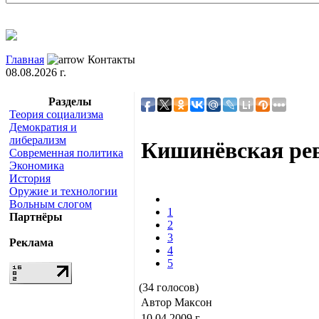
Главная
Контакты
08.08.2026 г.
Разделы
Теория социализма
Демократия и
либерализм
Кишинёвская ре
Современная политика
Экономика
История
Оружие и технологии
Вольным слогом
1
Партнёры
2
3
Реклама
4
5
(34 голосов)
Автор Максон
10.04.2009 г.