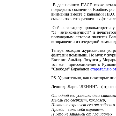
В дальнейшем ПАСЕ также встало 
подвергать сомнению. Вообще, ро
внимания вместе с каналами НКО.
смысл открытия различных филиало
Сейчас эстафету провокаторства у
"Я - антикоммунист!" и печатается
популярным автором является Вал
возвращении из очередной комманд
Теперь молодая журналистка уст
фантазии поменьше. Но муж у журна
Евгении Альбац. Лозунги у Морарь
тот же - присоединение к Румын
"Свобода" Барабанов
старательно о
PS. Удивительно, как некоторые пи
Леонида Лари. "ЛЕНИН". (отрывок
От одной его усмешки день станов
Мысль его сверкает, как лазер,
Никто не охраняет его от забвенья.
Правда - сама себя охраняет.
Никто не защищен от площадных