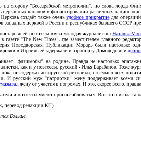
на сторону "Бессарабской метрополии", но слова лорда Финс
ль церковных каналов в финансировании различных национали
 Церковь создаёт также очень
удобное прикрытие
для операций
в западных церквей в России и республиках бывшего СССР прежд
 постаревшей поэтессы взяла молодая журналистка
Наталья Мор
 в газете "The New Times", где заместителем главного редакто
ерия Новодворская. Публикации Морарь были настолько оди
ировки в Израиль её задержали в аэропорту Домодедово и
депор
раивает "флэшмобы" на родине. Правда не настолько эпатаж
листки, как и у поэтессы, русский - Илья Барабанов. Тоже жур
 пока не содержат антирусской риторики, но смысл всех полит
ии. И русский муж "патриотки" жену поддерживает всеми си
тмазывал
жену от участия в погромах. И это, скорее всего, прав
сатели и поэтессы умеют приспосабливаться. Вот что писала та
, перевод редакции КП)
ится Больше.