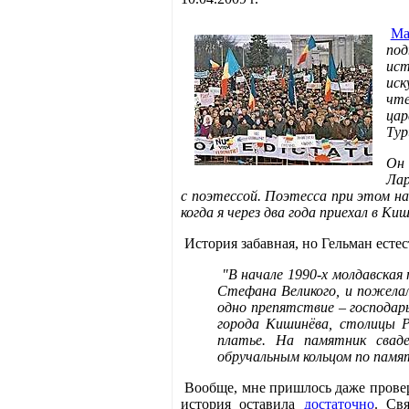
Ма
под
ист
иск
чте
цар
Тур
Он 
Лар
с поэтессой. Поэтесса при этом на
когда я через два года приехал в Ки
История забавная, но Гельман есте
"В начале 1990-х молдавская
Стефана Великого, и пожела
одно препятствие – господарь
города Кишинёва, столицы Р
платье. На памятник свад
обручальным кольцом по памят
Вообще, мне пришлось даже провери
история оставила
достаточно
. Св