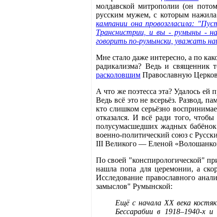
молдавской митрополии (он потом,
русским мужем, с которым нажила
кампании она провозгласила: "Пус
Транснистрии, и вы - румыны - н
говорить по-румынски, уважать на
Мне стало даже интересно, а по к
радикализма? Ведь и священник 
расколовшим
Православную Церковь
А что же поэтесса эта? Удалось ей
Ведь всё это не всерьёз. Развод, п
кто слишком серьёзно воспринимает
отказался. И всё ради того, что
полусумасшедших жадных бабёнок.
военно-политический союз с Русск
III Великого — Еленой «Волошанко
По своей "конспирологической" при
нашла попа для церемонии, а скор
Исследование православного анал
замыслов" Румынской:
Ещё с начала ХХ века костяк
Бессарабии в 1918–1940-х и