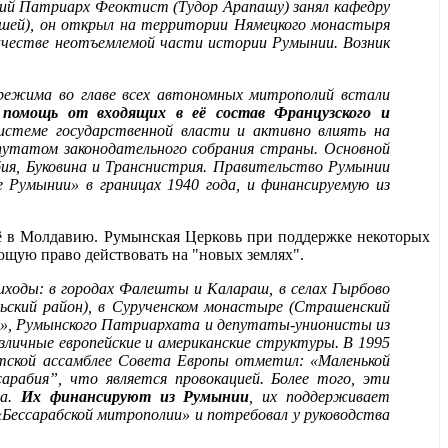
ский Патриарх Феоктист (Тудор Арапашу) занял кафедру
ршей), он открыл на территории Нямецкого монастыря
качестве неотъемлемой части истории Румынии. Возник
 режима во главе всех автономных митрополий встали
 помощь от входящих в её состав Французского и
истеме государственной власти и активно влиять на
утатом законодательного собрания страны. Основной
бия, Буковина и Транснистрия. Правительство Румынии
 Румынии» в границах 1940 года, и финансируемую из
ё в Молдавию. Румынская Церковь при поддержке некоторых
щую право действовать на "новых землях".
иходы: в городах Фалешты и Калараш, в селах Гырбово
льский район), в Сурученском монастыре (Страшенский
ии», Румынского Патриархата и депутаты-унионисты из
зличные европейские и американские структуры. В 1995
нтской ассамблее Совета Европы отметил: «Маленькой
арабия”, что является провокацией. Более того, эти
ха.
Их финансируют из Румынии
, их поддерживает
Бессарабской митрополии» и потребовал у руководства