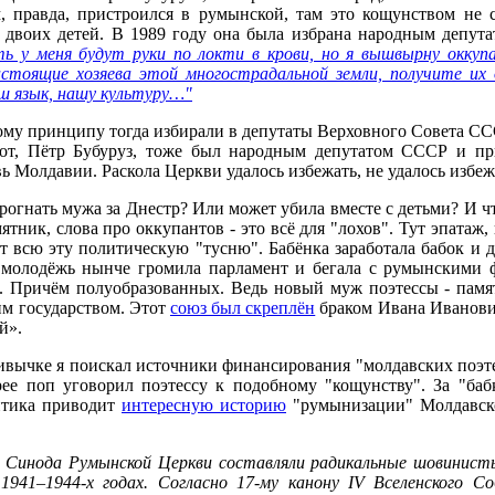
 правда, пристроился в румынской, там это кощунством не со
 двоих детей. В 1989 году она была избрана народным депу
ть у меня будут руки по локти в крови, но я вышвырну оккуп
астоящие хозяева этой многострадальной земли, получите и
ш язык, нашу культуру…"
акому принципу тогда избирали в депутаты Верховного Совета
тот, Пётр Бубуруз, тоже был народным депутатом СССР и п
 Молдавии. Раскола Церкви удалось избежать, не удалось избеж
 прогнать мужа за Днестр? Или может убила вместе с детьми? И 
амятник, слова про оккупантов - это всё для "лохов". Тут эпатаж
 всю эту политическую "тусню". Бабёнка заработала бабок и д
бы молодёжь нынче громила парламент и бегала с румынскими 
 Причём полуобразованных. Ведь новый муж поэтессы - памя
им государством. Этот
союз был скреплён
браком Ивана Иванович
й».
вычке я поискал источники финансирования "молдавских поэтес
ее поп уговорил поэтессу к подобному "кощунству". За "баб
итика приводит
интересную историю
"румынизации" Молдавско
 Синода Румынской Церкви составляли радикальные шовинисты
 1941–1944-х годах. Согласно 17-му канону IV Вселенского 