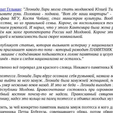
рат Гельман
:
"Леонида Лари могла стать молдавской Юлией Тим
ымите руки. Половина - подняла. "Вот где ваши квартиры" - 
фака МГУ, Костя Чобану, стал министром культуры. Вообщ
усства, но из правильной семьи. Короче, он воспользовался т
нием рукописей. И нарыл, что у этого Кантемира была жена ру
ём как залог протектората России над Молдовой. Короче эт
цией и независимость была скорее номинальной.
публикует статью, которая вызывает истерику у националис
и приглашает какого-то попа - который разводит ПАМЯТНИК
 машине с подъёмником подымается к голове памятника и целуе
шинёв - там и следов национализма не осталось."
ственно всё переврал для красного словца. Никакого памятника
 поэтесса Леонида Лари вдруг осознала себя румынкой, назвала 
ла выйти за него замуж. Леонида была замужней женщиной, по
 умер несколько веков назад. И это не беда – Леонида выходи
еспублики Молдова. Бракосочетание состоялось при огромно
ебный костюм почему-то не надели. Православный священ
нику, надел это кольцо на палец поэтессе и объявил молодых му
ть, за чей конкретно памятник вышла замуж поэтесса и кого дл
ященника Петра Бубуруза, совершавшего обряд, потом обви