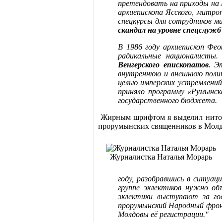
претендовать на приходы на 
архиепископа Ясского, митр
спецкурсы для сотрудников м
скандал на уровне спецслуж
В 1986 году архиепископ Фе
радикальные националисты
Венгерского епископатов
. Э
внутреннюю и внешнюю полит
целью имперских устремлений
приняло программу «Румынск
государственного бюджета.
Жирным шрифтом я выделил ниточк
прорумынских священников в Молдо
Журналистка Наталья Морарь
году, разобравшись в ситуа
группе эклектиков нужно об
эклектики выступают за го
прорумынский Народный фронт
Молдовы её регистрации."