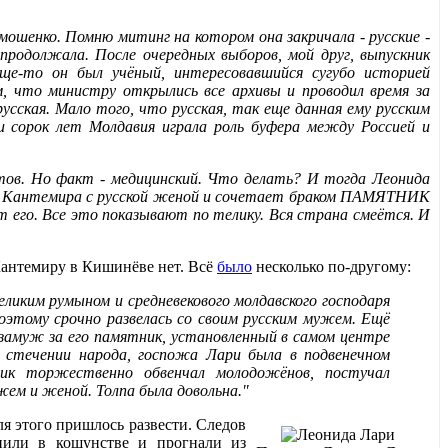
ошенко. Помню митинг на котором она закричала - русские -
продолжала. После очередных выборов, мой друг, выпускник
е-то он был учёный, интересовавшийся сугубо историей
ем, что министру открылись все архивы и проводил время за
сская. Мало того, что русская, так еще данная ему русским
и сорок лет Молдавия играла роль буфера между Россией и
тов. Но факт - медицинский. Что делать? И тогда Леонида
 Кантемира с русской женой и сочетает браком ПАМЯТНИК
т его. Все это показывают по телику. Вся страна смеётся. И
 Кантемиру в Кишинёве нет. Всё
было
несколько по-другому:
великим румыном и средневекового молдавского господаря
этому срочно развелась со своим русским мужем. Ещё
т замуж за его памятник, установленный в самом центре
м стечении народа, госпожа Лари была в подвенечном
ник торжественно обвенчал молодожёнов, постучал
жем и женой. Толпа была довольна."
я этого пришлось развести. Следов
нили в кощунстве и прогнали из