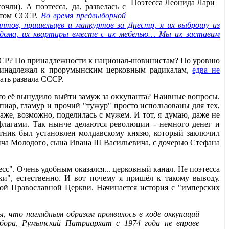
Поэтесса Леонида Лари
чли). А поэтесса, да, развелась с
татом СССР.
Во время предвыборной
антов, пришельцев и манкуртов за Днестр, я их выброшу из
х дома, их квартиры вместе с их мебелью… Мы их заставим
 СССР? По принадлежности к национал-шовинистам? По уровню
ринадлежал к прорумынским церковным радикалам,
едва не
ать развала СССР.
что её вынудило выйти замуж за оккупанта? Наивные вопросы.
, пиар, гламур и прочий "тужур" просто использованы для тех,
аже, возможно, поделилась с мужем. И тот, я думаю, даже не
флагами. Так нынче делаются революции - немного денег и
тник был установлен молдавскому князю, который заключил
а Молодого, сына Ивана III Васильевича, с дочерью Стефана
с". Очень удобным оказался... церковный канал. Не поэтесса
ки", естественно. И вот почему я пришёл к такому выводу.
й Православной Церкви. Начинается история с "имперских
, что наглядным образом проявилось в ходе оккупаций
Собора, Румынский Патриархат с 1974 года не вправе