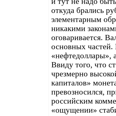
и тут не надо быт
откуда брались ру
элементарным обра
никакими законами
оговаривается. Ва
основных частей. 
«нефтедоллары», а
Ввиду того, что с
чрезмерно высоко
капиталов» монет
превозносился, пр
российским комме
«ощущении» стаби