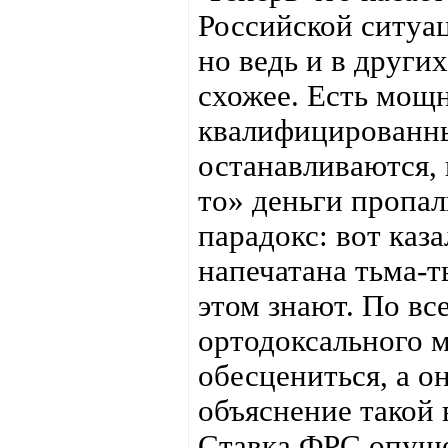
Российской ситуац
но ведь и в други
схожее. Есть мощн
квалифицированны
останавливаются, 
то» деньги пропал
парадокс: вот каз
напечатана тьма-т
этом знают. По вс
ортодоксального 
обесцениться, а о
объяснение такой
Ставка ФРС опуще