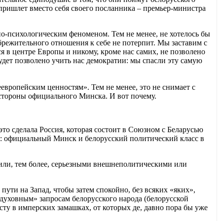
 пришлет вместо себя своего посланника – премьер-министра
но-психологическим феноменом. Тем не менее, не хотелось бы
брежительного отношения к себе не потерпит. Мы заставим с
я в центре Европы и никому, кроме нас самих, не позволено
будет позволено учить нас демократии: мы спасли эту самую
еевропейским ценностям». Тем не менее, это не снимает с
стороны официального Минска. И вот почему.
это сделала Россия, которая состоит в Союзном с Беларусью
: официальный Минск и белорусский политический класс в
 или, тем более, серьезными внешнеполитическими или
пути на Запад, чтобы затем спокойно, без всяких «яких»,
духовным» запросам белорусского народа (белорусской
ту в имперских замашках, от которых де, давно пора бы уже