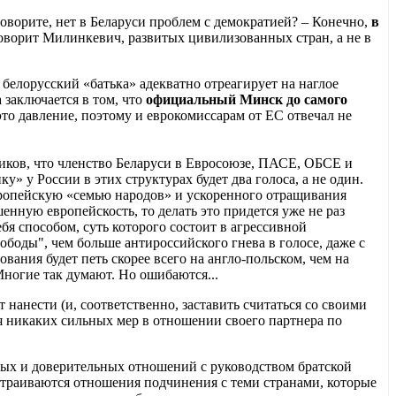
говорите, нет в Беларуси проблем с демократией? – Конечно,
в
говорит Милинкевич, развитых цивилизованных стран, а не в
белорусский «батька» адекватно отреагирует на наглое
заключается в том, что
официальный Минск до самого
то давление, поэтому и еврокомиссарам от ЕС отвечал не
тиков, что членство Беларуси в Евросоюзе, ПАСЕ, ОБСЕ и
у» у России в этих структурах будет два голоса, а не один.
европейскую «семью народов» и ускоренного отращивания
нную европейскость, то делать это придется уже не раз
 способом, суть которого состоит в агрессивной
боды", чем больше антироссийского гнева в голосе, даже с
ования будет петь скорее всего на англо-польском, чем на
Многие так думают. Но ошибаются...
 нанести (и, соответственно, заставить считаться со своими
ия никаких сильных мер в отношении своего партнера по
вных и доверительных отношений с руководством братской
ыстраиваются отношения подчинения с теми странами, которые