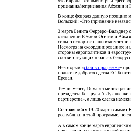
что Европа, эти «монстры-перегово
признания/непризнания Абхазии и 
В конце февраля данную позицию м
Вольский: «Это (признание независ
3 марта Бенита Ферреро–Вальднер с
отношении Южной Осетии и Абхазии 
сильно испортит наши взаимоотнош
Несмотря на скоординированное и ц
стороны европолитиков и еврострук
соответствующих нюансах белорусск
Некоторый «
сбой в программе
» про
политике добрососедства ЕС Бениты
Ереван.
Тем не менее, 16 марта министры и
президента Беларуси А.Лукашенко н
партнерства», а лишь слегка намекну
Состоявшийся 19-20 марта саммит Е
республики в этой программе, по с
А в самом конце марта европейски
пригласили на саммит «малой шесте