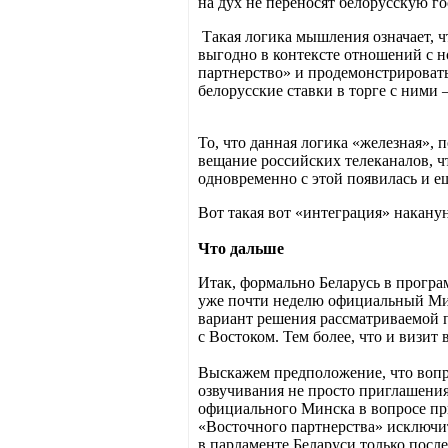
на дух не переносят белорусскую го
Такая логика мышления означает, ч
выгодно в контексте отношений с н
партнерство» и продемонстрировать
белорусские ставки в торге с ними
То, что данная логика «железная», 
вещание российских телеканалов, ч
одновременно с этой появилась и е
Вот такая вот «интеграция» наканун
Что дальше
Итак, формально Беларусь в програ
уже почти неделю официальный Минс
вариант решения рассматриваемой п
с Востоком. Тем более, что и визит
Выскажем предположение, что вопро
озвучивания не просто приглашения 
официального Минска в вопросе пр
«Восточного партнерства» исключит
в парламенте Беларуси только посл