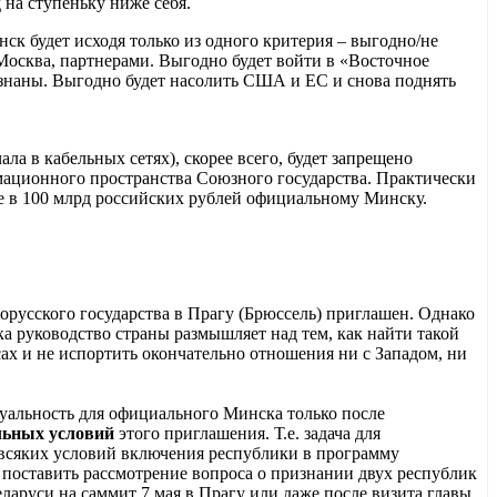
 на ступеньку ниже себя.
к будет исходя только из одного критерия – выгодно/не
Москва, партнерами. Выгодно будет войти в «Восточное
изнаны. Выгодно будет насолить США и ЕС и снова поднять
ла в кабельных сетях), скорее всего, будет запрещено
рмационного пространства Союзного государства. Практически
ре в 100 млрд российских рублей официальному Минску.
орусского государства в Прагу (Брюссель) приглашен. Однако
 руководство страны размышляет над тем, как найти такой
ах и не испортить окончательно отношения ни с Западом, ни
уальность для официального Минска только после
льных условий
этого приглашения. Т.е. задача для
всяких условий включения республики в программу
. поставить рассмотрение вопроса о признании двух республик
ларуси на саммит 7 мая в Прагу или даже после визита главы