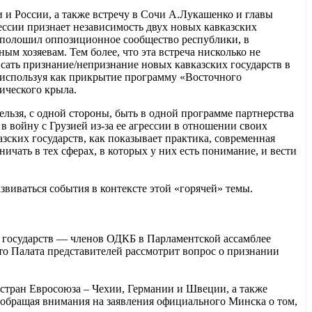
и и России, а также встречу в Сочи А.Лукашенко и главы
ессии признает независимость двух новых кавказских
реполошил оппозиционное сообщество республики, в
ным хозяевам. Тем более, что эта встреча нисколько не
исать признание/непризнание новых кавказских государств в
 используя как прикрытие программу «Восточного
ического крыла.
нельзя, с одной стороны, быть в одной программе партнерства
 в войну с Грузией из-за ее агрессии в отношении своих
зских государств, как показывает практика, современная
чать в тех сферах, в которых у них есть понимание, и вести
виваться события в контексте этой «горячей» темы.
в государств — членов ОДКБ в Парламентской ассамблее
то Палата представителей рассмотрит вопрос о признании
стран Евросоюза – Чехии, Германии и Швеции, а также
 обращая внимания на заявления официального Минска о том,