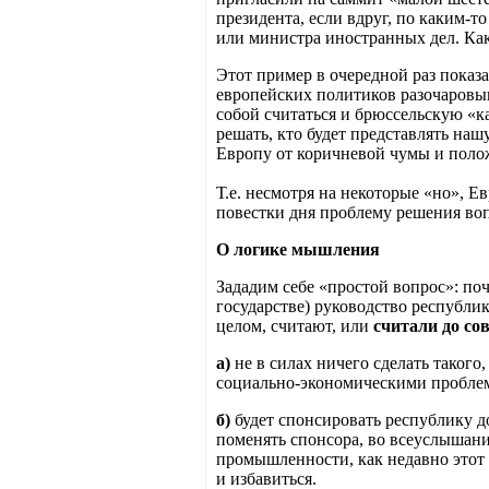
президента, если вдруг, по каким-
или министра иностранных дел. Как 
Этот пример в очередной раз показ
европейских политиков разочаровыв
собой считаться и брюссельскую «к
решать, кто будет представлять наш
Европу от коричневой чумы и полож
Т.е. несмотря на некоторые «но», Е
повестки дня проблему решения во
О логике мышления
Зададим себе «простой вопрос»: поч
государстве) руководство республ
целом, считают, или
считали до со
а)
не в силах ничего сделать таког
социально-экономическими пробле
б
)
будет спонсировать республику до
поменять спонсора, во всеуслышани
промышленности, как недавно этот 
и избавиться.