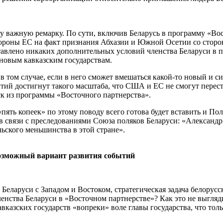
ну важную ремарку. По сути, включив Беларусь в программу «Во
ороны ЕС на факт признания Абхазии и Южной Осетии со стороны
тавлено никаких дополнительных условий членства Беларуси в п
новым кавказским государствам.
в том случае, если в него сможет вмешаться какой-то новый и 
бытий достигнут такого масштаба, что США и ЕС не смогут перес
 из программы «Восточного партнерства».
 «пять копеек» по этому поводу всего готова будет вставить и 
 связи с преследованиями Союза поляков Беларуси: «Александр
льского меньшинства в этой стране».
возможный вариант развития событий
Беларуси с Западом и Востоком, стратегическая задача белорус
членства Беларуси в «Восточном партнерстве»? Как это не выгля
авказских государств «вопреки» воле главы государства, что то