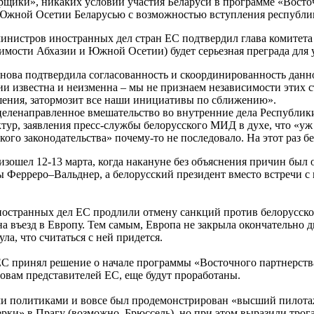
рщики», никаких условий участия Беларуси в программе «Восточн
Южной Осетии Беларусью с возможностью вступления республик
инистров иностранных дел стран ЕС подтвердил глава комитет
имости Абхазии и Южной Осетии) будет серьезная преграда для 
нова подтвердила согласованность и скоординированность данн
известна и неизменна – мы не признаем независимости этих стр
ения, затормозит все наши инициативы по сближению».
еленаправленное вмешательство во внутренние дела Республики
тур, заявления пресс-службы белорусского МИД в духе, что «уж 
ого законодательства» почему-то не последовало. На этот раз б
изошел 12-13 марта, когда накануне без объяснения причин был
 Ферреро–Вальднер, а белорусский президент вместо встречи с 
ностранных дел ЕС продлили отмену санкций против белорусског
а въезд в Европу. Тем самым, Европа не закрыла окончательно 
ла, что считаться с ней придется.
С принял решение о начале программы «Восточного партнерства»
ловам представителей ЕС, еще будут проработаны.
ми политиками и вовсе был продемонстрирован «высший пилотаж
рки» в Прагу (возможно, Брюссель), но при этом выразили трог