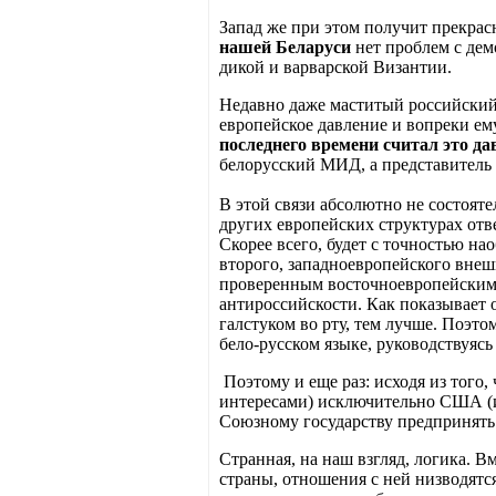
Запад же при этом получит прекрас
нашей Беларуси
нет проблем с дем
дикой и варварской Византии.
Недавно даже маститый российский 
европейское давление и вопреки ем
последнего времени считал это дав
белорусский МИД, а представитель
В этой связи абсолютно не состоят
других европейских структурах отве
Скорее всего, будет с точностью н
второго, западноевропейского внеш
проверенным восточноевропейскими 
антироссийскости. Как показывает 
галстуком во рту, тем лучше. Поэто
бело-русском языке, руководствуясь
Поэтому и еще раз: исходя из того,
интересами) исключительно США (и 
Союзному государству предпринять 
Странная, на наш взгляд, логика. 
страны, отношения с ней низводятс