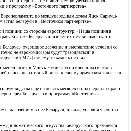
ого партнерства» не ставят, жестко увязали вопрос
и в программу «Восточного партнерства».
а Европарламента по международным делам Яцек Сариуш-
участия Беларуси в «Восточном партнерстве».
ой позиции со стороны евроструктур: «Наша позиция в
ан. Если же Беларусь признает их независимость, это
 Беларусь, очевидное давление и выставление условий со
точно не еврокомиссары будут "разбираться" в
елорусский МИД почему-то хамить не стал.
 отменен визит в Минск комиссара по внешним связям и
ней нанес оперативный визит к своему армянском коллеге в
о руководства еще на девять месяцев и подтвердили право
двери перед Беларусью в программу «Восточного
 с включением в нее Беларуси, правда, условия членства
» дипломатического искусства: белорусского президента
ательное единодушие в том, что они поймут белорусского