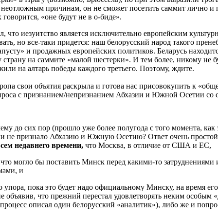
то неотложным причинам, он не сможет посетить саммит лично и
говорится, «оне будут не в о-биде».
ал, что иезуитство является исключительно европейским культур
ать, но все-таки придется: наш белорусский народ такого прене
апусту» и продажных европейских политиков. Беларусь находитс
у страну на саммите «малой шестерки». И тем более, никому не 
или на алтарь победы каждого третьего. Поэтому, ждите.
вропа свои объятия раскрыла и готова нас присовокупить к «общ
проса с признанием/непризнанием Абхазии и Южной Осетии со 
ему до сих пор (прошло уже более полугода с того момента, как 
ики не признало Абхазию и Южную Осетию? Ответ очень простой
всем недавнего времени,
что Москва, в отличие от США и ЕС,
о, что могло бы поставить Минск перед какими-то затруднениями
мами, и
 упора, пока это будет надо официальному Минску, на время его 
е объявив, что прежний перестал удовлетворять неким особым «
процесс описал один белорусский «аналитик»), либо же и попрос