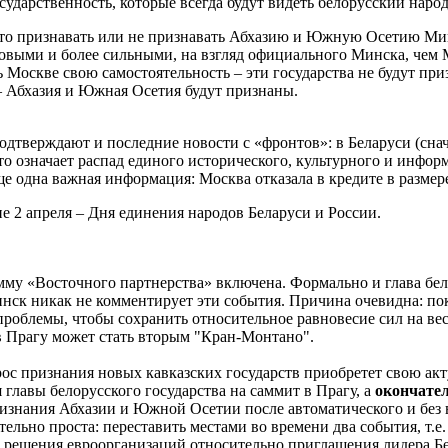
сударственность, которые всегда будут видеть белорусский народ
то признавать или не признавать Абхазию и Южную Осетию Минс
овыми и более сильными, на взгляд официального Минска, чем 
 Москве свою самостоятельность – эти государства не будут пр
 – Абхазия и Южная Осетия будут признаны.
подтверждают и последние новости с «фронтов»: в Беларуси (снача
то означает распад единого исторического, культурного и инфо
ще одна важная информация: Москва отказала в кредите в разме
е 2 апреля – Дня единения народов Беларуси и России.
мму «Восточного партнерства» включена. Формально и глава бел
к никак не комментирует эти события. Причина очевидна: пока
роблемы, чтобы сохранить относительное равновесие сил на вес
 в Прагу может стать вторым "Кран-Монтано".
с признания новых кавказских государств приобретет свою акт
главы белорусского государства на саммит в Прагу, а
окончате
изнания Абхазии и Южной Осетии после автоматического и без 
ельно проста: переставить местами во времени два события, т.е
е решения евроорганизаций относительно приглашения лидера Бе