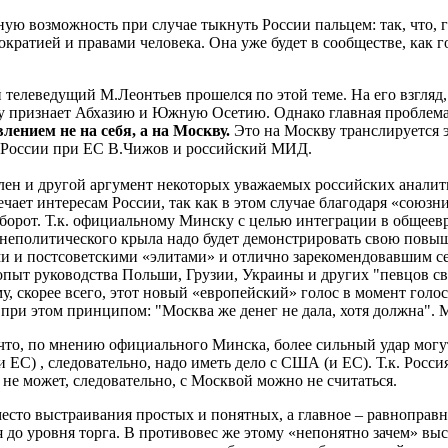
ную возможность при случае тыкнуть России пальцем: так, что, 
ократией и правами человека. Она уже будет в сообществе, как 
телеведущий М.Леонтьев прошелся по этой теме. На его взгляд, 
у признает Абхазию и Южную Осетию. Однако главная проблема 
лением не на себя, а на Москву.
Это на Москву транслируется э
 России при ЕС В.Чижов и российский МИД.
елен и другой аргумент некоторых уважаемых российских анали
чает интересам России, так как в этом случае благодаря «союзник
аоборот. Т.к. официальному Минску с целью интеграции в обще
неполитического крыла надо будет демонстрировать свою повыше
и постсоветскими «элитами» и отлично зарекомендовавшим себя
опыт руководства Польши, Грузии, Украины и других "певцов сво
му, скорее всего, этот новый «европейский» голос в момент голос
 при этом принципом: "Москва же денег не дала, хотя должна". 
 что, по мнению официального Минска, более сильный удар могут
ЕС) , следовательно, надо иметь дело с США (и ЕС). Т.к. Росс
не может, следовательно, с Москвой можно не считаться.
Вместо выстраивания простых и понятных, а главное – равнопра
я до уровня торга. В противовес же этому «непонятно зачем» в