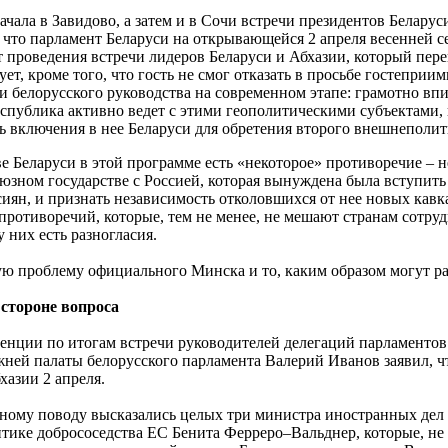
чала в Завидово, а затем и в Сочи встречи президентов Беларус
, что парламент Беларуси на открывающейся 2 апреля весенней с
кт проведения встречи лидеров Беларуси и Абхазии, который пе
ет, кроме того, что гость не смог отказать в просьбе гостеприим
и белорусского руководства на современном этапе: грамотно вп
спублика активно ведет с этими геополитическими субъектами,
ь включения в нее Беларуси для обретения второго внешнеполит
ве Беларуси в этой программе есть «некоторое» противоречие – 
 Союзном государстве с Россией, которая вынуждена была вступить
ян, и признать независимость отколовшихся от нее новых кавка
отиворечий, которые, тем не менее, не мешают странам сотрудни
 них есть разногласия.
ю проблему официального Минска и то, каким образом могут раз
стороне вопроса
ренции по итогам встречи руководителей делегаций парламенто
ней палаты белорусского парламента Валерий Иванов заявил, ч
азии 2 апреля.
ному поводу высказались целых три министра иностранных дел 
тике добрососедства ЕС Бенита Ферреро–Вальднер, которые, не