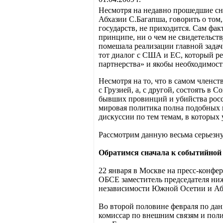
Несмотря на недавно прошедшие сна
Абхазии С.Багапша, говорить о том
государств, не приходится. Сам фа
принципе, ни о чем не свидетельству
помешала реализации главной задач
тот диалог с США и ЕС, который ре
партнерства» и якобы необходимост
Несмотря на то, что в самом членст
с Грузией, а, с другой, состоять в
бывших провинций и убийства росси
мировая политика полна подобных пр
дискуссии по тем темам, в которых у
Рассмотрим данную весьма серьезну
Обратимся сначала к событийной 
22 января в Москве на пресс-конфе
ОБСЕ заместитель председателя ниж
независимости Южной Осетии и Абх
Во второй половине февраля по дан
комиссар по внешним связям и поли