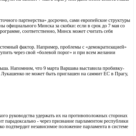
сточного партнерства» досрочно, сами европейские структуры
 официального Минска за скобки: если в срок до 7 мая со
рограмме, соответственно, Минск может считать себя
системный фактор. Например, проблемы с «демократизацией»
тупить через свой «болевой порог» и при всем желании
Польша. Напомним, что 9 марта Варшава выставила пробивку-
 Лукашенко не может быть приглашен на саммит ЕС в Прагу,
ского руководства удержать их на противоположных сторонах
дит парадоксально - через признание парламентом республики
лько подтвердит независимое положение парламента в системе