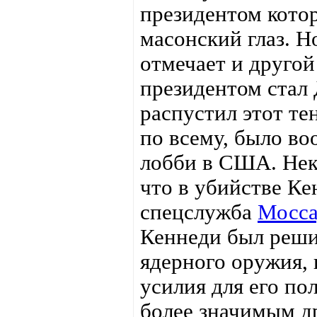
президентом кото
масонский глаз. Н
отмечает и другой
президентом стал
распустил этот те
по всему, было во
лобби в США. Нек
что в убийстве Ке
спецслужба
Мосс
Кеннеди был реши
ядерного оружия, 
усилия для его по
более значимым др