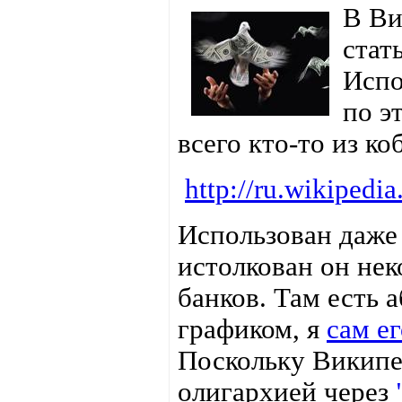
В Ви
стат
Испо
по э
всего кто-то из ко
http://ru.wikiped
Использован даже 
истолкован он неко
банков. Там есть 
графиком, я
сам ег
Поскольку Википе
олигархией через