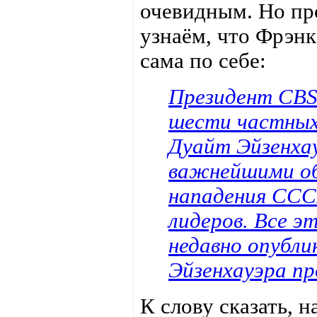
очевидным. Но пр
узнаём, что Фрэнк
сама по себе:
Президент СBS
шести частных
Дуайт Эйзенха
важнейшими об
нападения ССС
лидеров. Все э
недавно опубл
Эйзенхауэра пр
К слову сказать, 