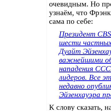
очевидным. Но пр
узнаём, что Фрэнк
сама по себе:
Президент СBS
шести частных
Дуайт Эйзенха
важнейшими об
нападения ССС
лидеров. Все э
недавно опубл
Эйзенхауэра пр
К слову сказать, 