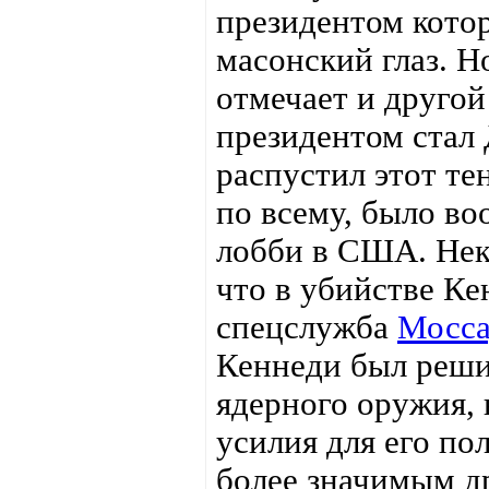
президентом кото
масонский глаз. Н
отмечает и другой
президентом стал
распустил этот те
по всему, было во
лобби в США. Нек
что в убийстве Ке
спецслужба
Мосс
Кеннеди был реши
ядерного оружия, 
усилия для его по
более значимым др