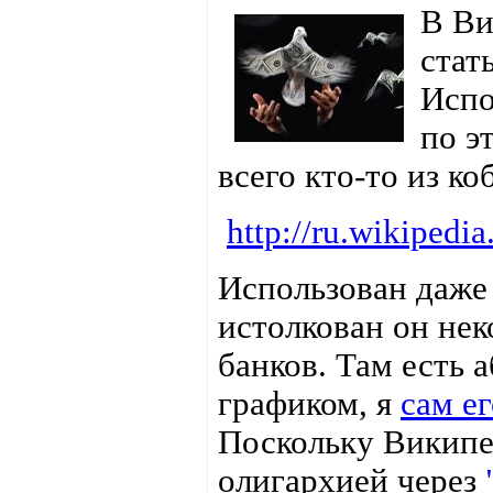
В Ви
стат
Испо
по э
всего кто-то из ко
http://ru.wikiped
Использован даже 
истолкован он неко
банков. Там есть 
графиком, я
сам ег
Поскольку Википе
олигархией через