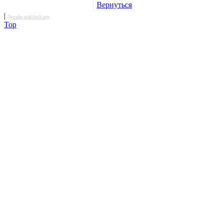
Вернуться
|
Дизайн malchish.org
Top