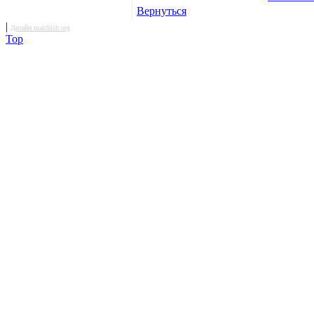
Вернуться
|
Дизайн malchish.org
Top