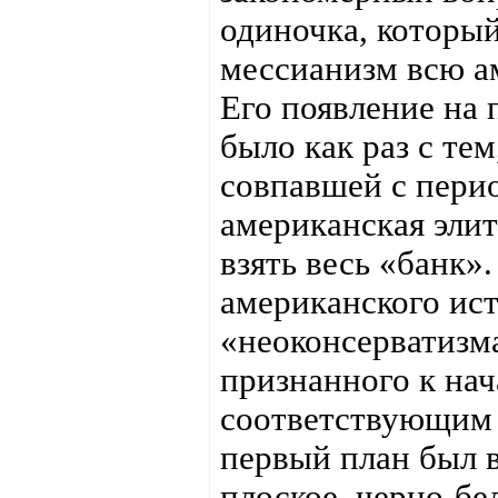
одиночка, которы
мессианизм всю а
Его появление на
было как раз с те
совпавшей с пери
американская элит
взять весь «банк».
американского ис
«неоконсерватизма
признанного к нач
соответствующим 
первый план был в
плоское, черно-бе