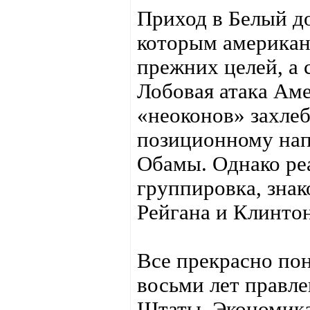
Приход в Белый до
которым американс
прежних целей, а 
Лобовая атака Ам
«неоконов» захлеб
позиционному на
Обамы. Однако реа
группировка, знак
Рейгана и Клинто
Все прекрасно пон
восьми лет правл
Штаты. Экономика