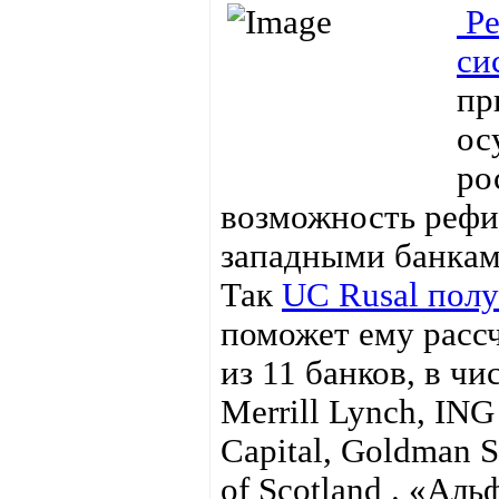
Р
си
пр
ос
ро
возможность рефи
западными банкам
Так
UC Rusal полу
поможет ему рассч
из 11 банков, в чи
Merrill Lynch, ING
Capital, Goldman S
of Scotland . «Ал