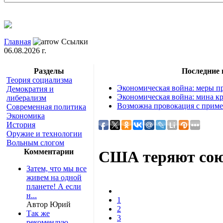
Главная
Ссылки
06.08.2026 г.
Разделы
Последние
Теория социализма
Экономическая война: меры пр
Демократия и
Экономическая война: мина кр
либерализм
Возможна провокация с приме
Современная политика
Экономика
История
Оружие и технологии
Вольным слогом
Комментарии
США теряют сою
Затем, что мы все
живем на одной
планете! А если
н...
1
Автор Юрий
2
Так же
3
рекомендую