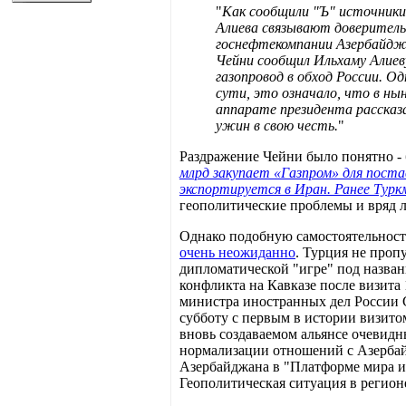
"
Как сообщили "Ъ" источники
Алиева связывают доверительн
госнефтекомпании Азербайджа
Чейни сообщил Ильхаму Алиев
газопровод в обход России. О
сути, это означало, что в н
аппарате президента рассказ
ужин в свою честь.
"
Раздражение Чейни было понятно - 
млрд закупает «Газпром» для постав
экспортируется в Иран. Ранее Туркм
геополитические проблемы и вряд л
Однако подобную самостоятельность
очень неожиданно
. Турция не проп
дипломатической "игре" под назван
конфликта на Кавказе после визита
министра иностранных дел России 
субботу с первым в истории визито
вновь создаваемом альянсе очевидн
нормализации отношений с Азербай
Азербайджана в "Платформе мира и
Геополитическая ситуация в регион