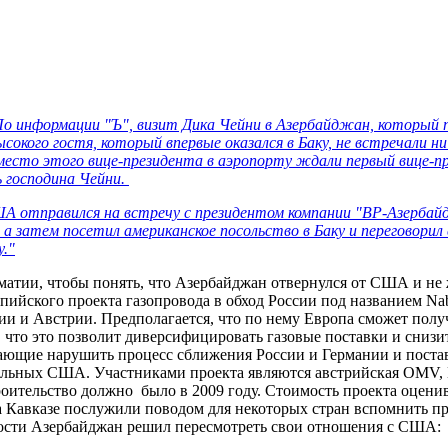
о информации "Ъ", визит Дика Чейни в Азербайджан, который п
сокого гостя, который впервые оказался в Баку, не встречали н
место этого вице-президента в аэропорту ждали первый вице-п
ь господина Чейни.
ША отправился на встречу с президентом компании "BP-Азерб
 а затем посетил американское посольство в Баку и переговорил
у."
матии, чтобы понять, что Азербайджан отвернулся от США и не
спийского проекта газопровода в обход России под названием N
и и Австрии. Предполагается, что по нему Европа сможет получ
 что это позволит диверсифицировать газовые поставки и снизи
ющие нарушить процесс сближения России и Германии и постави
ольных США. Участниками проекта являются австрийская OMV, M
роительство должно было в 2009 году. Стоимость проекта оцени
на Кавказе послужили поводом для некоторых стран вспомнить 
ности Азербайджан решил пересмотреть свои отношения с США: