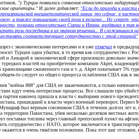
литиков,
"у Турции появились сомнения относительно лидирующе
ские ориентиры."
И далее добавляет:
"Если до прихода к власти 
произраильской внешнеполитической линии, то сейчас, в частнос
юзу, а также повышению своей роли в регионе... Не секрет, чт
астности, позиции относительно Сирии и Ирана, входящих в так
рать роль посредника в их мирном решении... В сложившихся нов
осуществлять соответствующее сотрудничество с этой страной"
азрез с экономическими интересами и я уже
отмечал
в предыдуще
осит Турции одни убытки, в то время как сотрудничество с Росс
ой и Анкарой в экономической сфере произошло довольно знач
ие турецких властей на приобретение компании Akpet, владеюще
 хранилищами сжиженного газа и т. д. Akpet охватывает 5% тур
 общем-то следует из общего процесса ослабления США как в эко
вия "войны 888" для США не заканчиваются, а только начинаютс
ане идут очень интересные процессы. Все слышали про убийств
та партия наконец пришла к власти с выборами нового президент
истана, пришедший к власти через военный переворот, Первез 
ушараф был верным союзником США в течении долгих лет и, судя
территории Пакистана, убив несколько десятков местных жите
т поставки топлива через главный пропускной пункт на афгано
ить сотрудничество с НАТО, которое заключается в транспортир
окажется в очень тяжёлом положении. Пока этот шаг отложен, н