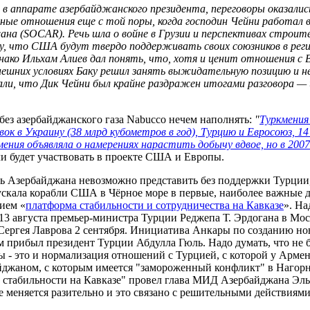
 в аппарате азербайджанского президента, переговоры оказали
ые отношения еще с той поры, когда господин Чейни работал в H
на (SOCAR). Речь шла о войне в Грузии и перспективах строите
у, что США будут твердо поддерживать своих союзников в реги
днако Ильхам Алиев дал понять, что, хотя и ценит отношения с
ынешних условиях Баку решил занять выжидательную позицию и н
али, что Дик Чейни был крайне раздражен итогами разговора 
без азербайджанского газа Nabucco нечем наполнять:
"
Туркмения 
ок в Украину (38 млрд кубометров в год), Турцию и Евросоюз, 1
ения объявляла о намерениях нарастить добычу вдвое, но в 2007
и будет участвовать в проекте США и Европы.
 Азербайджана невозможно представить без поддержки Турции, к
ускала корабли США в Чёрное море в первые, наиболее важные д
ием «
платформа стабильности и сотрудничества на Кавказе
». На
 13 августа премьер-министра Турции Реджепа Т. Эрдогана в Мо
Сергея Лаврова 2 сентября. Инициатива Анкары по созданию но
м прибыл президент Турции Абдулла Гюль. Надо думать, что не 
ы - это и нормализация отношений с Турцией, с которой у Арм
джаном, с которым имеется "замороженный конфликт" в Нагорно
 стабильности на Кавказе" провел глава МИД Азербайджана Эл
е меняется разительно и это связано с решительными действиями