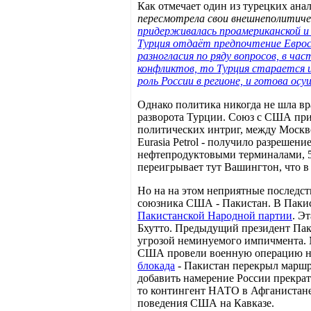
Как отмечает один из турецких ана
пересмотрела свои внешнеполитиче
придерживалась проамериканской и 
Турция отдаёт предпочтение Евросо
разногласия по ряду вопросов, в ч
конфликтов, то Турция старается иг
роль России в регионе, и готова 
Однако политика никогда не шла вр
разворота Турции. Союз с США прин
политических интриг, между Москв
Eurasia Petrol - получило разрешен
нефтепродуктовыми терминалами, 5
переигрывает тут Вашингтон, что в
Но на на этом неприятные последст
союзника США - Пакистан. В Пакист
Пакистанской Народной партии
. Э
Бхутто. Предыдущий президент Пак
угрозой неминуемого импичмента. М
США провели военную операцию на 
блокада
- Пакистан перекрыл маршру
добавить намерение России прекрат
то контингент НАТО в Афганистане 
поведения США на Кавказе.