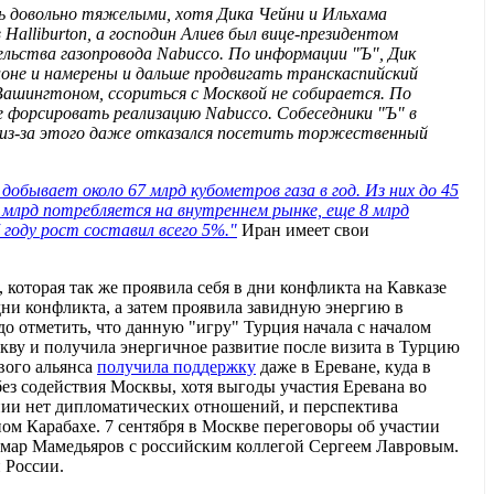
сь довольно тяжелыми, хотя Дика Чейни и Ильхама
alliburton, а господин Алиев был вице-президентом
льства газопровода Nabucco. По информации "Ъ", Дик
оне и намерены и дальше продвигать транскаспийский
 Вашингтоном, ссориться с Москвой не собирается. По
е форсировать реализацию Nabucco. Собеседники "Ъ" в
— из-за этого даже отказался посетить торжественный
добывает около 67 млрд кубометров газа в год. Из них до 45
4 млрд потребляется на внутреннем рынке, еще 8 млрд
 году рост составил всего 5%."
Иран имеет свои
оторая так же проявила себя в дни конфликта на Кавказе
ни конфликта, а затем проявила завидную энергию в
до отметить, что данную "игру" Турция начала с началом
скву и получила энергичное развитие после визита в Турцию
вого альянса
получила поддержку
даже в Ереване, куда в
без содействия Москвы, хотя выгоды участия Еревана во
ении нет дипломатических отношений, и перспектива
м Карабахе. 7 сентября в Москве переговоры об участии
ьмар Мамедьяров с российским коллегой Сергеем Лавровым.
 России.