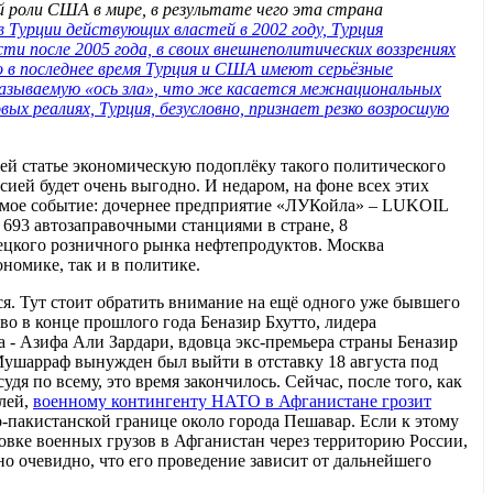
й роли США в мире, в результате чего эта страна
в Турции действующих властей в 2002 году, Турция
ти после 2005 года, в своих внешнеполитических воззрениях
о в последнее время Турция и США имеют серьёзные
 называемую «ось зла», что же касается межнациональных
ых реалиях, Турция, безусловно, признает резко возросшую
й статье экономическую подоплёку такого политического
ией будет очень выгодно. И недаром, на фоне всех этих
имое событие: дочернее предприятие «ЛУКойла» – LUKOIL
й 693 автозаправочными станциями в стране, 8
ецкого розничного рынка нефтепродуктов. Москва
номике, так и в политике.
я. Тут стоит обратить внимание на ещё одного уже бывшего
о в конце прошлого года Беназир Бхутто, лидера
а - Азифа Али Зардари, вдовца экс-премьера страны Беназир
Мушарраф вынужден был выйти в отставку 18 августа под
 по всему, это время закончилось. Сейчас, после того, как
лей,
военному контингенту НАТО в Афганистане грозит
-пакистанской границе около города Пешавар. Если к этому
овке военных грузов в Афганистан через территорию России,
о очевидно, что его проведение зависит от дальнейшего