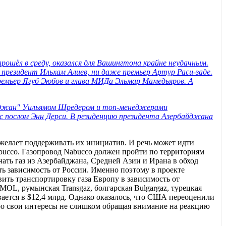
рошёл в среду, оказался для Вашингтона крайне неудачным.
и президент Ильхам Алиев, ни даже премьер Артур Раси-заде.
ремьер Ягуб Эюбов и глава МИДа Эльмар Мамедьяров. А
айджан" Уильямом Шредером и топ-менеджерами
 с послом Энн Дерси. В резиденцию президента Азербайджана
 желает поддерживать их инициатив. И речь может идти
abucco. Газопровод Nabucco должен пройти по территориям
ать газ из Азербайджана, Средней Азии и Ирана в обход
ть зависимость от России. Именно поэтому в проекте
ть транспортировку газа Европу в зависимость от
OL, румынская Transgaz, болгарская Bulgargaz, турецкая
вается в $12,4 млрд. Однако оказалось, что США переоценили
про свои интересы не слишком обращая внимание на реакцию