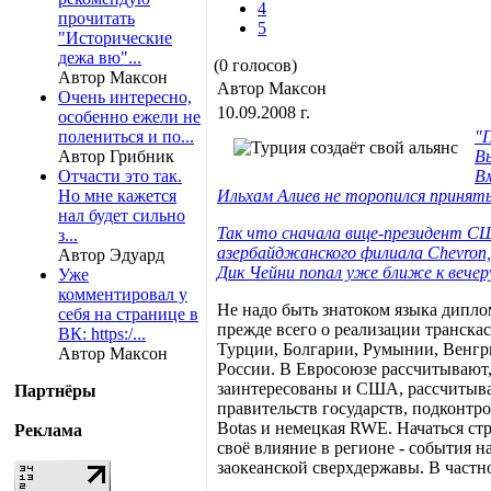
4
прочитать
5
"Исторические
дежа вю"...
(0 голосов)
Автор Максон
Автор Максон
Очень интересно,
10.09.2008 г.
особенно ежели не
полениться и по...
"П
Автор Грибник
Вы
Отчасти это так.
В
Но мне кажется
Ильхам Алиев не торопился принят
нал будет сильно
Так что сначала вице-президент С
з...
азербайджанского филиала Chevron,
Автор Эдуард
Дик Чейни попал уже ближе к вечер
Уже
комментировал у
Не надо быть знатоком языка дипло
себя на странице в
прежде всего о реализации транска
ВК: https:/...
Турции, Болгарии, Румынии, Венгри
Автор Максон
России. В Евросоюзе рассчитывают,
заинтересованы и США, рассчитыва
Партнёры
правительств государств, подконтр
Botas и немецкая RWE. Начаться ст
Реклама
своё влияние в регионе - события 
заокеанской сверхдержавы. В част