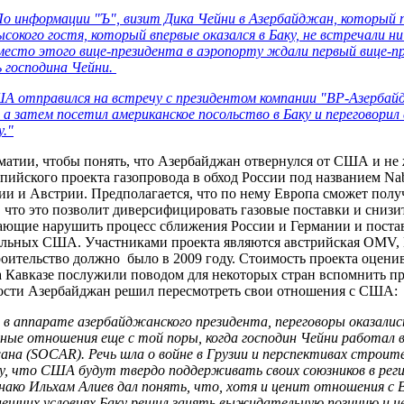
о информации "Ъ", визит Дика Чейни в Азербайджан, который п
сокого гостя, который впервые оказался в Баку, не встречали н
место этого вице-президента в аэропорту ждали первый вице-п
ь господина Чейни.
ША отправился на встречу с президентом компании "BP-Азерб
 а затем посетил американское посольство в Баку и переговорил
у."
матии, чтобы понять, что Азербайджан отвернулся от США и не
спийского проекта газопровода в обход России под названием N
и и Австрии. Предполагается, что по нему Европа сможет получ
 что это позволит диверсифицировать газовые поставки и снизи
ющие нарушить процесс сближения России и Германии и постави
ольных США. Участниками проекта являются австрийская OMV, M
роительство должно было в 2009 году. Стоимость проекта оцени
на Кавказе послужили поводом для некоторых стран вспомнить 
ности Азербайджан решил пересмотреть свои отношения с США:
 в аппарате азербайджанского президента, переговоры оказали
ые отношения еще с той поры, когда господин Чейни работал в H
на (SOCAR). Речь шла о войне в Грузии и перспективах строите
у, что США будут твердо поддерживать своих союзников в реги
днако Ильхам Алиев дал понять, что, хотя и ценит отношения с
ынешних условиях Баку решил занять выжидательную позицию и н