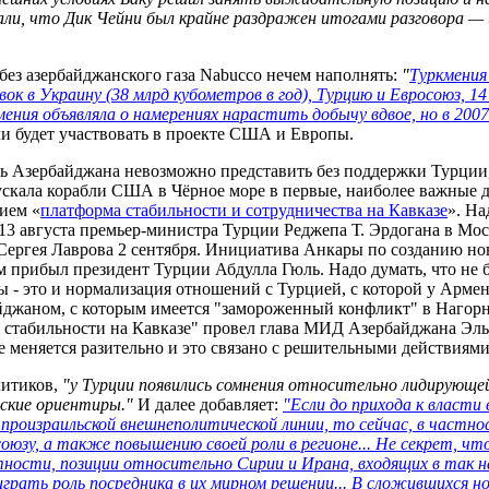
али, что Дик Чейни был крайне раздражен итогами разговора 
без азербайджанского газа Nabucco нечем наполнять:
"
Туркмения 
ок в Украину (38 млрд кубометров в год), Турцию и Евросоюз, 1
ения объявляла о намерениях нарастить добычу вдвое, но в 2007
и будет участвовать в проекте США и Европы.
 Азербайджана невозможно представить без поддержки Турции, к
ускала корабли США в Чёрное море в первые, наиболее важные д
ием «
платформа стабильности и сотрудничества на Кавказе
». На
 13 августа премьер-министра Турции Реджепа Т. Эрдогана в Мо
Сергея Лаврова 2 сентября. Инициатива Анкары по созданию но
м прибыл президент Турции Абдулла Гюль. Надо думать, что не 
ы - это и нормализация отношений с Турцией, с которой у Арм
джаном, с которым имеется "замороженный конфликт" в Нагорно
 стабильности на Кавказе" провел глава МИД Азербайджана Эл
е меняется разительно и это связано с решительными действиями
литиков,
"у Турции появились сомнения относительно лидирующе
ские ориентиры."
И далее добавляет:
"Если до прихода к власти 
произраильской внешнеполитической линии, то сейчас, в частнос
юзу, а также повышению своей роли в регионе... Не секрет, чт
астности, позиции относительно Сирии и Ирана, входящих в так
рать роль посредника в их мирном решении... В сложившихся нов