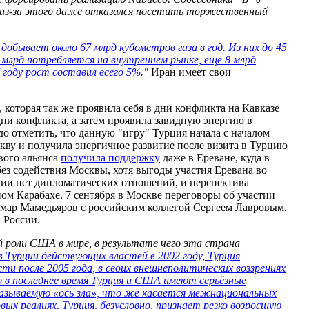
— из-за этого даже отказался посетить торжественный
добывает около 67 млрд кубометров газа в год. Из них до 45
4 млрд потребляется на внутреннем рынке, еще 8 млрд
 году рост составил всего 5%."
Иран имеет свои
оторая так же проявила себя в дни конфликта на Кавказе
ни конфликта, а затем проявила завидную энергию в
до отметить, что данную "игру" Турция начала с началом
скву и получила энергичное развитие после визита в Турцию
вого альянса
получила поддержку
даже в Ереване, куда в
без содействия Москвы, хотя выгоды участия Еревана во
ении нет дипломатических отношений, и перспектива
м Карабахе. 7 сентября в Москве переговоры об участии
ьмар Мамедьяров с российским коллегой Сергеем Лавровым.
 России.
й роли США в мире, в результате чего эта страна
в Турции действующих властей в 2002 году, Турция
ти после 2005 года, в своих внешнеполитических воззрениях
о в последнее время Турция и США имеют серьёзные
 называемую «ось зла», что же касается межнациональных
ых реалиях, Турция, безусловно, признает резко возросшую