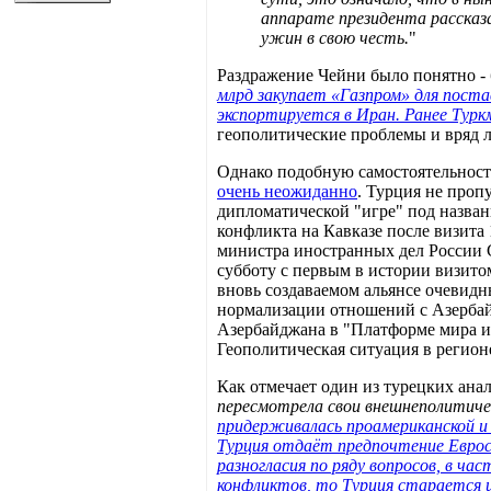
аппарате президента рассказ
ужин в свою честь.
"
Раздражение Чейни было понятно - 
млрд закупает «Газпром» для постав
экспортируется в Иран. Ранее Туркм
геополитические проблемы и вряд л
Однако подобную самостоятельность
очень неожиданно
. Турция не проп
дипломатической "игре" под назван
конфликта на Кавказе после визита
министра иностранных дел России 
субботу с первым в истории визито
вновь создаваемом альянсе очевидн
нормализации отношений с Азербай
Азербайджана в "Платформе мира и
Геополитическая ситуация в регион
Как отмечает один из турецких ана
пересмотрела свои внешнеполитиче
придерживалась проамериканской и 
Турция отдаёт предпочтение Евросо
разногласия по ряду вопросов, в ч
конфликтов, то Турция старается иг