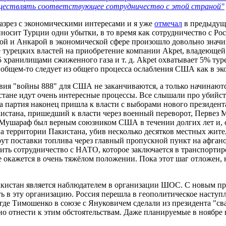
осуществлять соответствующее сотрудничество с этой страной"
азрез с экономическими интересами и я уже
отмечал
в предыдуще
осит Турции одни убытки, в то время как сотрудничество с Росс
ой и Анкарой в экономической сфере произошло довольно знач
ие турецких властей на приобретение компании Akpet, владеюще
 хранилищами сжиженного газа и т. д. Akpet охватывает 5% тур
 общем-то следует из общего процесса ослабления США как в эко
вия "войны 888" для США не заканчиваются, а только начинаютс
ане идут очень интересные процессы. Все слышали про убийств
та партия наконец пришла к власти с выборами нового президент
истана, пришедший к власти через военный переворот, Первез 
ушараф был верным союзником США в течении долгих лет и, судя
территории Пакистана, убив несколько десятков местных жите
т поставки топлива через главный пропускной пункт на афгано
ить сотрудничество с НАТО, которое заключается в транспортир
окажется в очень тяжёлом положении. Пока этот шаг отложен, н
Пакистан является наблюдателем в организации ШОС. С новым п
ть в эту организацию. Россия перешла в геополитическое наступ
где Тимошенко в союзе с Януковичем сделали из президента "св
о отнести к этим обстоятельствам. Даже планируемые в ноябре