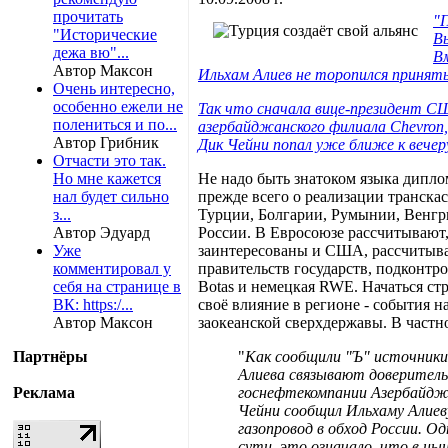
прочитать
"П
"Исторические
Вы
дежа вю"...
В
Автор Максон
Ильхам Алиев не торопился принят
Очень интересно,
особенно ежели не
Так что сначала вице-президент С
полениться и по...
азербайджанского филиала Chevron,
Автор Грибник
Дик Чейни попал уже ближе к вечер
Отчасти это так.
Но мне кажется
Не надо быть знатоком языка дипло
нал будет сильно
прежде всего о реализации транска
з...
Турции, Болгарии, Румынии, Венгри
Автор Эдуард
России. В Евросоюзе рассчитывают,
Уже
заинтересованы и США, рассчитыва
комментировал у
правительств государств, подконтр
себя на странице в
Botas и немецкая RWE. Начаться ст
ВК: https:/...
своё влияние в регионе - события 
Автор Максон
заокеанской сверхдержавы. В част
Партнёры
"
Как сообщили "Ъ" источники
Алиева связывают доверительн
Реклама
госнефтекомпании Азербайджа
Чейни сообщил Ильхаму Алиев
газопровод в обход России. О
сути, это означало, что в н