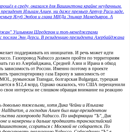
рошёл в среду, оказался для Вашингтона крайне неудачным.
и президент Ильхам Алиев, ни даже премьер Артур Раси-заде.
ремьер Ягуб Эюбов и глава МИДа Эльмар Мамедьяров. А
айджан" Уильямом Шредером и топ-менеджерами
 с послом Энн Дерси. В резиденцию президента Азербайджана
 желает поддерживать их инициатив. И речь может идти
abucco. Газопровод Nabucco должен пройти по территориям
ать газ из Азербайджана, Средней Азии и Ирана в обход
ть зависимость от России. Именно поэтому в проекте
ть транспортировку газа Европу в зависимость от
OL, румынская Transgaz, болгарская Bulgargaz, турецкая
вается в $12,4 млрд. Однако оказалось, что США переоценили
про свои интересы не слишком обращая внимание на реакцию
сь довольно тяжелыми, хотя Дика Чейни и Ильхама
alliburton, а господин Алиев был вице-президентом
льства газопровода Nabucco. По информации "Ъ", Дик
оне и намерены и дальше продвигать транскаспийский
 Вашингтоном, ссориться с Москвой не собирается. По
е форсировать реализацию Nabucco. Собеседники "Ъ" в