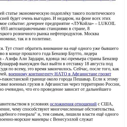
й статье экономическую подоплёку такого политического
ией будет очень выгодно. И недаром, на фоне всех этих
имое событие: дочернее предприятие «ЛУКойла» – LUKOIL
й 693 автозаправочными станциями в стране, 8
ецкого розничного рынка нефтепродуктов. Москва
номике, так и в политике.
я. Тут стоит обратить внимание на ещё одного уже бывшего
о в конце прошлого года Беназир Бхутто, лидера
а - Азифа Али Зардари, вдовца экс-премьера страны Беназир
Мушарраф вынужден был выйти в отставку 18 августа под
 по всему, это время закончилось. Сейчас, после того, как
лей,
военному контингенту НАТО в Афганистане грозит
-пакистанской границе около города Пешавар. Если к этому
овке военных грузов в Афганистан через территорию России,
о очевидно, что его проведение зависит от дальнейшего
равительством в условиях
осложнения отношений
с США,
ление, чему способствуют многочисленные обстоятельства.
адебного генерала" и, тем самым, лишили власти ещё одного
 военно-морские маневры с Венесуэллой служат