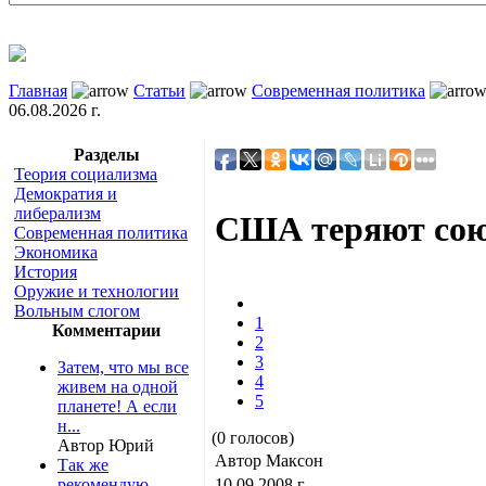
Главная
Статьи
Современная политика
06.08.2026 г.
Разделы
Теория социализма
Демократия и
либерализм
США теряют сою
Современная политика
Экономика
История
Оружие и технологии
Вольным слогом
1
Комментарии
2
3
Затем, что мы все
4
живем на одной
5
планете! А если
н...
(0 голосов)
Автор Юрий
Автор Максон
Так же
рекомендую
10.09.2008 г.