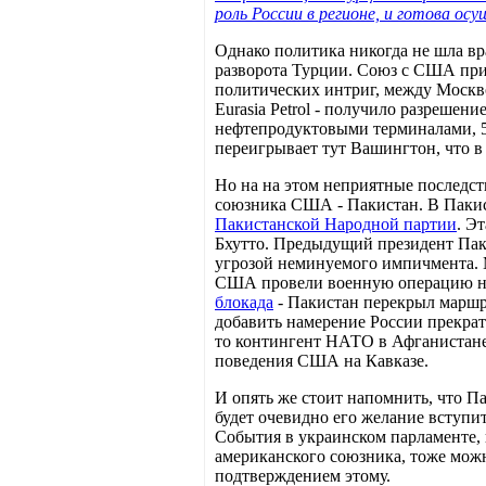
роль России в регионе, и готова 
Однако политика никогда не шла вр
разворота Турции. Союз с США прин
политических интриг, между Москв
Eurasia Petrol - получило разрешен
нефтепродуктовыми терминалами, 5
переигрывает тут Вашингтон, что в
Но на на этом неприятные последст
союзника США - Пакистан. В Пакист
Пакистанской Народной партии
. Э
Бхутто. Предыдущий президент Пак
угрозой неминуемого импичмента. М
США провели военную операцию на 
блокада
- Пакистан перекрыл маршру
добавить намерение России прекрат
то контингент НАТО в Афганистане 
поведения США на Кавказе.
И опять же стоит напомнить, что 
будет очевидно его желание вступи
События в украинском парламенте, 
американского союзника, тоже можн
подтверждением этому.