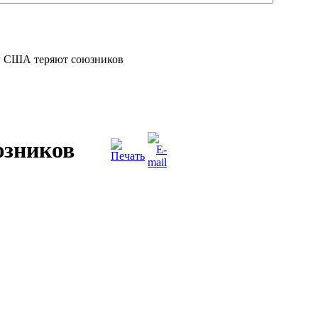
США теряют союзников
зников