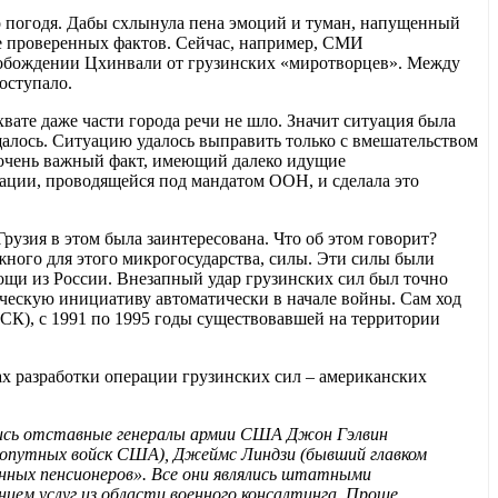
 погодя. Дабы схлынула пена эмоций и туман, напущенный
е проверенных фактов. Сейчас, например, СМИ
вобождении Цхинвали от грузинских «миротворцев». Между
поступало.
вате даже части города речи не шло. Значит ситуация была
алось. Ситуацию удалось выправить только с вмешательством
 очень важный факт, имеющий далеко идущие
ации, проводящейся под мандатом ООН, и сделала это
рузия в этом была заинтересована. Что об этом говорит?
жного для этого микрогосударства, силы. Эти силы были
щи из России. Внезапный удар грузинских сил был точно
ическую инициативу автоматически в начале войны. Сам ход
СК), с 1991 по 1995 годы существовавшей на территории
х разработки операции грузинских сил – американских
лялись отставные генералы армии США Джон Гэлвин
ухопутных войск США), Джеймс Линдзи (бывший главком
енных пенсионеров». Все они являлись штатными
занием услуг из области военного консалтинга. Проще