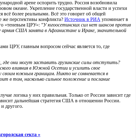
дународной арене оспорить трудно. Россия возобновила
ровом океане. Укрепление государственной власти и успехи
 всё более реальными. Всё это говорит об общей
ие же перспективы конфликта?
Источник в РИА
упоминает в
ого «теневым ЦРУ»:
"У югоосетинских сил нет шансов против
ку армия США занята в Афганистане и Ираке, значительной
ми ЦРУ, главным вопросом сейчас является то, где
, где они могут заставить грузинские силы отступить?
ского влияния в Южной Осетии и усилить свое
озу своим южным границам. Никто не сомневается в
ит в том, насколько сильное положение и послание
учае логика у них правильная. Только от России зависит где
зависит дальнейшая стратегия США в отношении России.
 и другого.
городская секта »