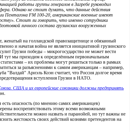
инацией работы группы генералов в Загребе руководил
ера. Однако не стоит думать, что данные действия
ции Пентагона FM 100-20, американские военные имеют
арству». Стоит ли говорить, что именно сотрудники
дготовкой личного состава грузинских вооруженных
нт, женатый на голландской правозащитнице и обязанный
венно и начатая война не является инициативой грузинского
е сулит Грузии победы – микрогосударство не может вести
. И тут мы приходим к определённым первоначальным
статистами – их проблемы могут решиться только в рамках
ратиться за разъяснениями к самим американцам – например,
уба "Валдай" Ариэль Коэн считает, что Россия долгое время
 предотвращения вступления Грузии в НАТО.
 Союза. США и их европейские союзники должны предпринять
эн.
 и есть опасность (по мнению самих американцев)
мерены воспрепятствовать этому всеми возможными
ействительности можно назвать и паранойей, но тут важны не
снить жестокость своих действий кознями претендентов на