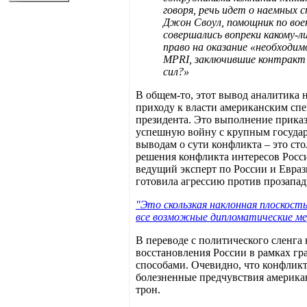
говоря, речь идет о наемных 
Джон Своул, помощник по во
совершались вопреки какому-
право на оказание «необходи
MPRI, заключившие контракт 
сил?»
В общем-то, этот вывод аналитика 
приходу к власти американским спе
президента. Это выполнение приказа
успешную войну с крупным государ
выводам о сути конфликта – это ст
решения конфликта интересов Росси
ведущий эксперт по России и Евраз
готовила агрессию против прозапа
"Это скользкая наклонная плоскост
все возможные дипломатические ме
В переводе с политического сленга 
восстановления России в рамках г
способами. Очевидно, что конфликт 
болезненные предчувствия американ
трон.