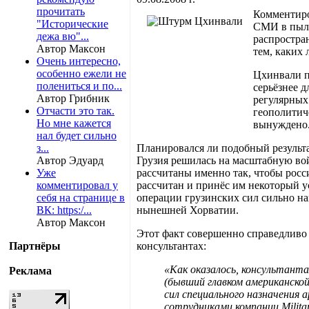
прочитать
Комментиро
"Исторические
СМИ в пылу
дежа вю"...
распростра
Автор Максон
тем, каких
Очень интересно,
особенно ежели не
Цхинвали п
полениться и по...
серьёзнее 
Автор Грибник
регулярных
Отчасти это так.
геополитич
Но мне кажется
вынуждено
нал будет сильно
з...
Планировался ли подобный результа
Автор Эдуард
Грузия решилась на масштабную вой
Уже
рассчитаны именно так, чтобы рос
комментировал у
рассчитан и принёс им некоторый у
себя на странице в
операции грузинских сил сильно н
ВК: https:/...
нынешней Хорватии.
Автор Максон
Этот факт совершенно справедливо
Партнёры
консультантах:
«Как оказалось, консультант
Реклама
(бывший главком американско
сил специального назначения
сотрудниками компании Militar