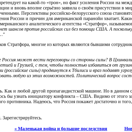
претендует на какой-то «трон», но факт усиления России на меж
ации и вновь вполне серьёзно заявила о своём присутствии в ми
ченными. Перспективы российско-белорусского союза становятся
ения России и причин для американской паранойи хватает. Как
 американского аналитического агентства «Стратфор», называем
и нет шансов против российских сил без помощи США. А посколь
…"
ов Стратфора, многие из которых являются бывшими сотрудника
де Россия может вести переговоры со стороны силы? В Цхинвали
ией и Грузией, с тем, чтобы полностью избавиться от грузин
и (российские силы) продвинутся к Тбилиси и враз подавят угр
овать любую из этих возможностей. Политический вопрос состо
ь. Как и любой другой пропагандистской машине. Но в данном сл
лось бы узнать инициатору конфликта – США. Видимо от этого 
го противника. Надеюсь, что Россия покажет достаточно и того,
. Зарегистрируйтесь.
« Маленькая война и большие последствия
Нов