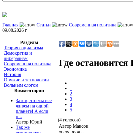
Главная
Статьи
Современная политика
09.08.2026 г.
Разделы
Теория социализма
Демократия и
либерализм
Где остановится 
Современная политика
Экономика
История
Оружие и технологии
Вольным слогом
1
Комментарии
2
3
Затем, что мы все
4
живем на одной
5
планете! А если
н...
(4 голосов)
Автор Юрий
Автор Максон
Так же
рекомендую
09.08.2008 г.