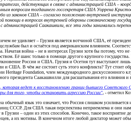
стратегах, действующих в связке с администрацией США – коорд
енным вопросам тогдашнего госсекретаря США Уоррена Кристоф
либо из законов США – согласно положению внутренней инструк
мой помощи в вопросах внутренней обороны союзническому госуд
с администрацией Саакашвили, все эти годы занимались перепо
ничем не удивляет – Грузия является вотчиной США, её президе
цслужбам был и остаётся под американским влиянием. Соответст
. Начатая война – не в интересах Грузии хотя бы потому, что н
ством. Её шанс только в помощи другого крупного государства
олкновение России и США. Грузия и Осетия тут выступают лишь 
и и США. В чём же состоит суть этого конфликта? Тут стоит об
ии Heritage Foundation, член международного дискуссионного кл
дного президента Саакашвилли для расшатывания его влияния и
ь, которая ведет к восстановлению границ бывшего Советского
ры для того, чтобы остановить агрессию России"
, - отметил Ко
на обычный язык это означает, что Россия слишком усиливается
раниц СССР. Для США такая перспектива неприемлема и они на
в Грузии – один из этих способов. Конечно, такое восприятие д
цев, а их мотивы. В конечном итоге любой диктатор может объя