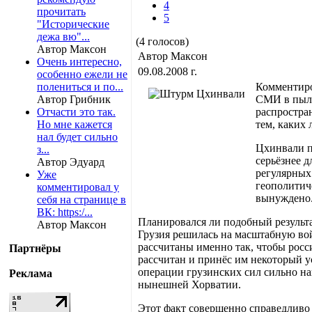
4
прочитать
5
"Исторические
дежа вю"...
(4 голосов)
Автор Максон
Автор Максон
Очень интересно,
09.08.2008 г.
особенно ежели не
полениться и по...
Комментиро
Автор Грибник
СМИ в пылу
Отчасти это так.
распростра
Но мне кажется
тем, каких
нал будет сильно
Цхинвали п
з...
серьёзнее 
Автор Эдуард
регулярных
Уже
геополитич
комментировал у
вынуждено
себя на странице в
ВК: https:/...
Планировался ли подобный результа
Автор Максон
Грузия решилась на масштабную вой
рассчитаны именно так, чтобы рос
Партнёры
рассчитан и принёс им некоторый у
операции грузинских сил сильно н
Реклама
нынешней Хорватии.
Этот факт совершенно справедливо