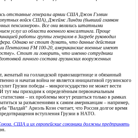
лялись отставные генералы армии США Джон Гэлвин
ухопутных войск США), Джеймс Линдзи (бывший главком
енных пенсионеров». Все они являлись штатными
занием услуг из области военного консалтинга. Проще
инацией работы группы генералов в Загребе руководил
ера. Однако не стоит думать, что данные действия
ции Пентагона FM 100-20, американские военные имеют
арству». Стоит ли говорить, что именно сотрудники
дготовкой личного состава грузинских вооруженных
нт, женатый на голландской правозащитнице и обязанный
венно и начатая война не является инициативой грузинского
е сулит Грузии победы – микрогосударство не может вести
. И тут мы приходим к определённым первоначальным
статистами – их проблемы могут решиться только в рамках
ратиться за разъяснениями к самим американцам – например,
уба "Валдай" Ариэль Коэн считает, что Россия долгое время
 предотвращения вступления Грузии в НАТО.
 Союза. США и их европейские союзники должны предпринять
эн.