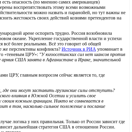
 и есть опасность (по мнению самих американцев)
мерены воспрепятствовать этому всеми возможными
ействительности можно назвать и паранойей, но тут важны не
снить жестокость своих действий кознями претендентов на
дународной арене оспорить трудно. Россия возобновила
ровом океане. Укрепление государственной власти и успехи
 всё более реальными. Всё это говорит об общей
ие же перспективы конфликта?
Источник в РИА
упоминает в
ого «теневым ЦРУ»:
"У югоосетинских сил нет шансов против
ку армия США занята в Афганистане и Ираке, значительной
ми ЦРУ, главным вопросом сейчас является то, где
, где они могут заставить грузинские силы отступить?
ского влияния в Южной Осетии и усилить свое
озу своим южным границам. Никто не сомневается в
ит в том, насколько сильное положение и послание
учае логика у них правильная. Только от России зависит где
зависит дальнейшая стратегия США в отношении России.