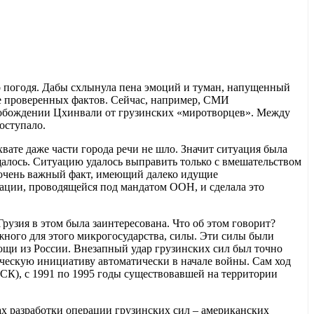
 погодя. Дабы схлынула пена эмоций и туман, напущенный
е проверенных фактов. Сейчас, например, СМИ
вобождении Цхинвали от грузинских «миротворцев». Между
поступало.
вате даже части города речи не шло. Значит ситуация была
алось. Ситуацию удалось выправить только с вмешательством
 очень важный факт, имеющий далеко идущие
ации, проводящейся под мандатом ООН, и сделала это
рузия в этом была заинтересована. Что об этом говорит?
жного для этого микрогосударства, силы. Эти силы были
щи из России. Внезапный удар грузинских сил был точно
ическую инициативу автоматически в начале войны. Сам ход
СК), с 1991 по 1995 годы существовавшей на территории
х разработки операции грузинских сил – американских