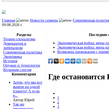
Главная
Новости сервера
Современная полити
09.08.2026 г.
Разделы
Последние
Теория социализма
Экономическая война: меры пр
Демократия и
Экономическая война: мина кр
либерализм
Возможна провокация с приме
Современная политика
Экономика
История
Оружие и технологии
Вольным слогом
Комментарии
Где остановится 
Затем, что мы все
живем на одной
планете! А если
н...
1
Автор Юрий
2
Так же
3
рекомендую