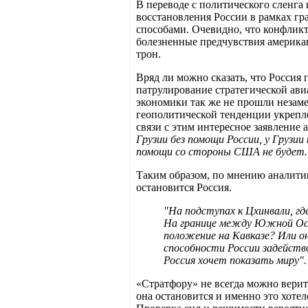
В переводе с политического сленга 
восстановления России в рамках г
способами. Очевидно, что конфликт 
болезненные предчувствия американ
трон.
Вряд ли можно сказать, что Россия 
патрулирование стратегической ави
экономики так же не прошли незаме
геополитической тенденции укрепл
связи с этим интересное заявление
Грузии без помощи России, у Грузи
помощи со стороны США не будет
Таким образом, по мнению аналитик
остановится Россия.
"На подступах к Цхинвали, г
На границе между Южной Осет
положение на Кавказе? Или он
способности России задейств
Россия хочет показать миру".
«Стратфору» не всегда можно верит
она остановится и именно это хоте