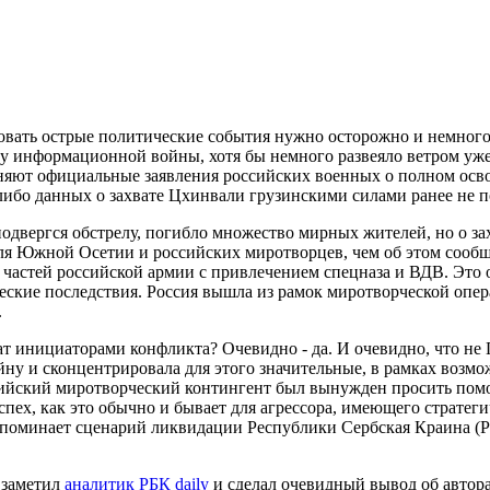
вать острые политические события нужно осторожно и немного
 информационной войны, хотя бы немного развеяло ветром уж
няют официальные заявления российских военных о полном ос
 либо данных о захвате Цхинвали грузинскими силами ранее не 
одвергся обстрелу, погибло множество мирных жителей, но о зах
для Южной Осетии и российских миротворцев, чем об этом сообщ
 частей российской армии с привлечением спецназа и ВДВ. Это
еские последствия. Россия вышла из рамок миротворческой опер
.
т инициаторами конфликта? Очевидно - да. И очевидно, что не Г
ну и сконцентрировала для этого значительные, в рамках возмо
сийский миротворческий контингент был вынужден просить помо
спех, как это обычно и бывает для агрессора, имеющего стратег
апоминает сценарий ликвидации Республики Сербская Краина (Р
 заметил
аналитик РБК daily
и сделал очевидный вывод об автора