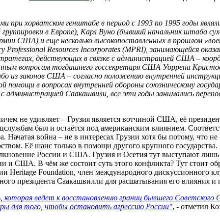
ами при хорватском генштабе в период с 1993 по 1995 годы яв
й группировки в Европе), Карл Вуно (бывший начальник штаба с
 армии США) и еще несколько высокопоставленных в прошлом «во
y Professional Resources Incorporates (MPRI), занимающейся ока
стратегах, действующих в связке с администрацией США – коорд
енным вопросам тогдашнего госсекретаря США Уоррена Кристоф
либо из законов США – согласно положению внутренней инструк
мой помощи в вопросах внутренней обороны союзническому госуд
с администрацией Саакашвили, все эти годы занимались перепо
ничем не удивляет – Грузия является вотчиной США, её президе
цслужбам был и остаётся под американским влиянием. Соответст
. Начатая война – не в интересах Грузии хотя бы потому, что н
ством. Её шанс только в помощи другого крупного государства
олкновение России и США. Грузия и Осетия тут выступают лишь 
и и США. В чём же состоит суть этого конфликта? Тут стоит об
ии Heritage Foundation, член международного дискуссионного кл
дного президента Саакашвилли для расшатывания его влияния и
ь, которая ведет к восстановлению границ бывшего Советского
ры для того, чтобы остановить агрессию России"
, - отметил Ко