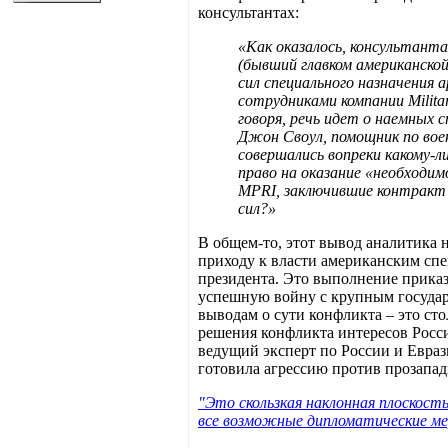
консультантах:
«Как оказалось, консультант
(бывший главком американско
сил специального назначения
сотрудниками компании Militar
говоря, речь идет о наемных 
Джон Своул, помощник по во
совершались вопреки какому-
право на оказание «необходи
MPRI, заключившие контракт 
сил?»
В общем-то, этот вывод аналитика 
приходу к власти американским спе
президента. Это выполнение приказа
успешную войну с крупным государ
выводам о сути конфликта – это ст
решения конфликта интересов Росси
ведущий эксперт по России и Евраз
готовила агрессию против прозапа
"Это скользкая наклонная плоскост
все возможные дипломатические ме