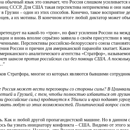
на обычный язык это означает, что Россия слишком усиливается
раниц СССР. Для США такая перспектива неприемлема и они на
в Грузии – один из этих способов. Конечно, такое восприятие д
цев, а их мотивы. В конечном итоге любой диктатор может объя
претендует на какой-то «трон», но факт усиления России на меж
ации и вновь вполне серьёзно заявила о своём присутствии в ми
ченными. Перспективы российско-белорусского союза становятся
ения России и причин для американской паранойи хватает. Как
 американского аналитического агентства «Стратфор», называем
и нет шансов против российских сил без помощи США. А посколь
…"
ов Стратфора, многие из которых являются бывшими сотрудника
де Россия может вести переговоры со стороны силы? В Цхинвали
ией и Грузией, с тем, чтобы полностью избавиться от грузин
и (российские силы) продвинутся к Тбилиси и враз подавят угр
овать любую из этих возможностей. Политический вопрос состо
ь. Как и любой другой пропагандистской машине. Но в данном сл
лось бы узнать инициатору конфликта – США. Видимо от этого 