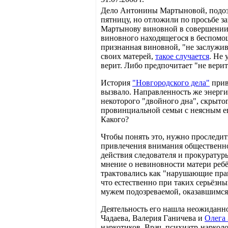
Дело Антонины Мартыновой, подозр
пятницу, но отложили по просьбе з
Мартынову виновной в совершении пр
виновного находящегося в беспомо
признанная виновной, "не заслужив
своих матерей,
такое случается
. Не
верит. Либо предпочитает "не вери
История
"Новгородского дела"
прив
вызвало. Направленность же энерги
некоторого "двойного дна", скрыто
провинциальной семьи с неясным ещ
Какого?
Чтобы понять это, нужно проследить
привлечения внимания общественно
действия следователя и прокуратур
мнение о невиновности матери ребё
трактовались как "нарушающие прав
что естественно при таких серьёзн
мужем подозреваемой, оказавшимся
Деятельность его нашла неожиданно
Чадаева, Валерия Ганичева и
Олега
наркотиков. Врач, психиатр-наркол