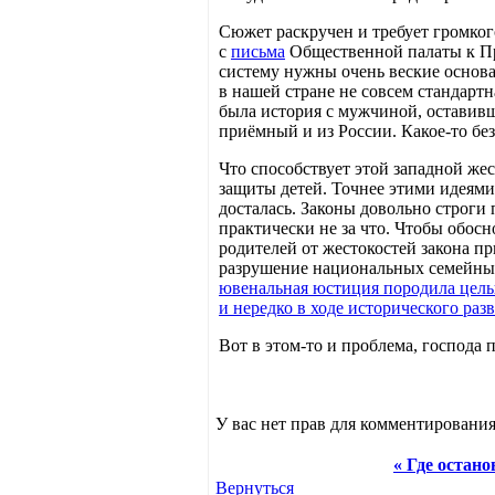
Сюжет раскручен и требует громкого
с
письма
Общественной палаты к Пр
систему нужны очень веские основа
в нашей стране не совсем стандартн
была история с мужчиной, оставивш
приёмный и из России. Какое-то бе
Что способствует этой западной жес
защиты детей. Точнее этими идеями
досталась. Законы довольно строг
практически не за что. Чтобы обос
родителей от жестокостей закона пр
разрушение национальных семейных
ювенальная юстиция породила целы
и нередко в ходе исторического ра
Вот в этом-то и проблема, господа 
У вас нет прав для комментирования
« Где остан
Вернуться