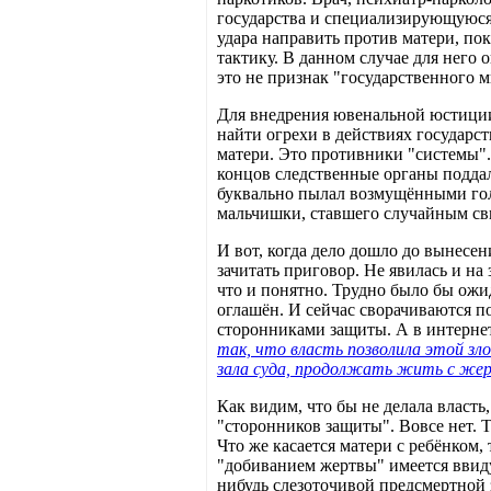
государства и специализирующуюся
удара направить против матери, по
тактику. В данном случае для него 
это не признак "государственного 
Для внедрения ювенальной юстиции
найти огрехи в действиях государс
матери. Это противники "системы".
концов следственные органы поддал
буквально пылал возмущёнными голос
мальчишки, ставшего случайным св
И вот, когда дело дошло до вынесен
зачитать приговор. Не явилась и на
что и понятно. Трудно было бы ожид
оглашён. И сейчас сворачиваются п
сторонниками защиты. А в интерн
так, что власть позволила этой зл
зала суда, продолжать жить с жерт
Как видим, что бы не делала власть
"сторонников защиты". Вовсе нет. Т
Что же касается матери с ребёнком,
"добиванием жертвы" имеется ввиду
нибудь слезоточивой предсмертной 