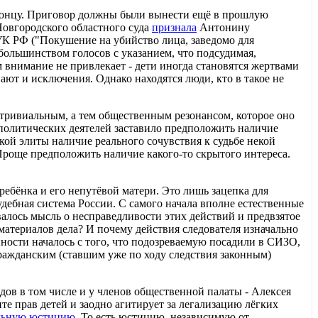
концу. Приговор должны были вынести ещё в прошлую
Новгородского областного суда
признала
Антонину
5 УК РФ ("Покушение на убийство лица, заведомо для
ольшинством голосов с указанием, что подсудимая,
м внимание не привлекает - дети иногда становятся жертвами
ют и исключения. Однако находятся люди, кто в такое не
 тривиальным, а тем общественным резонансом, которое оно
 политических деятелей заставило предположить наличие
кой элиты наличие реального сочувствия к судьбе некой
Проще предположить наличие какого-то скрытого интереса.
 ребёнка и его непутёвой матери. Это лишь зацепка для
ебная система России. С самого начала вполне естественные
алось мысль о несправедливости этих действий и предвзятое
материалов дела? И почему действия следователя изначально
ности началось с того, что подозреваемую посадили в СИЗО,
ражданским (ставшим уже по ходу следствия законным)
дов в том числе и у членов общественной палаты - Алексея
ите прав детей и заодно агитирует за легализацию лёгких
льную юстицию
. То есть юстицию, независимую от