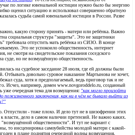
случае по логике ювенальной юстиции нужно было бы энергию
 гибко оценил ситуацию и использовал совершенно обратную
 оказалась судьба самой ювенальной юстиции в России. Разве
ажно, какую сторону принять - матери или ребёнка. Важно
ятна социальная структура "защиты". Это не защитники
" требовала отпустить мать ребёнка из СИЗО. В конце
реваемую. Это не успокоило общественность, интернет
я, не смотря на свидетельские показания соседского
а суде, но не возмущённую общественность.
явилась на судебное заседание 28 июля, где ей должны были
мой. Отбывать довольно суровое наказание Мартынова не хочет,
ежал суда, хотя и предполагаемый, ведь приговор так и не
го. Исчез, например, домен www.novgoroddelo.ru, созданный
ь уже очередная тема для возмущения:
"как могло произойти
 пожизненного заключения, как ни в чём не бывало выйти из
и?"
. Отпустили - тоже плохо. И дело тут не в шизофрении этих
в к власти, дело в самом наличии претензий. Не важно каких.
ям "возмущённой общественности". И тут не вариант с
ны, то инсценировка самоубийства молодой матери с какой-
ыгоден в плане поднятия очередной волны возмущения.