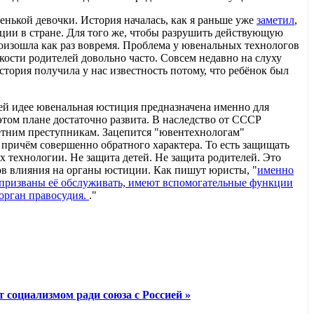
ленькой девочки. История началась, как я раньше уже
заметил
,
ции в стране. Для того же, чтобы разрушить действующую
оизошла как раз вовремя. Проблема у ювенальных технологов
окости родителей довольно часто. Совсем недавно на слуху
тория получила у нас известность потому, что ребёнок был
воей идее ювенальная юстиция предназначена именно для
этом плане достаточно развита. В наследство от СССР
етним преступникам. Зацепится "ювентехнологам"
, причём совершенно обратного характера. То есть защищать
х технологии. Не защита детей. Не защита родителей. Это
в влияния на органы юстиции. Как пишут юристы, "
именно
 призваны её обслуживать, имеют вспомогательные функции
 орган правосудия.
."
 социализмом ради союза с Россией »