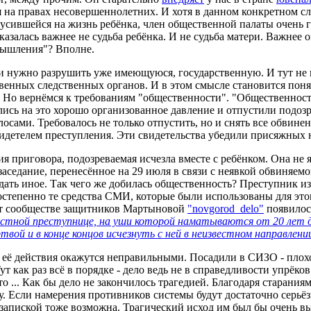
 на правах несовершеннолетних. И хотя в данном конкретном 
кусившейся на жизнь ребёнка, член общественной палаты очень
оказалась важнее не судьба ребёнка. И не судьба матери. Важнее
мышления"? Вполне.
 нужно разрушить уже имеющуюся, государственную. И тут не в
твенных следственных органов. И в этом смысле становится пон
 Но вернёмся к требованиям "общественности". "Общественность
ись на это хорошо организованное давление и отпустили подоз
ами. Требовалось не только отпустить, но и снять все обвинени
идетелем преступления. Эти свидетельства убедили присяжных н
ия приговора, подозреваемая исчезла вместе с ребёнком. Она не 
 заседание, перенесённое на 29 июля в связи с неявкой обвиняе
ать иное. Так чего же добилась общественность? Преступник изб
остепенно те средства СМИ, которые были использованы для это
ет сообществе защитников Мартыновой
"novgorod_delo"
появилос
остной преступнице, на уши которой наматываются от 20 лет до
вой и в конце концов исчезнуть с ней в неизвестном направлени
, её действия окажутся неправильными. Посадили в СИЗО - плохо
ут как раз всё в порядке - дело ведь не в справедливости упрёко
 то ... Как бы дело не закончилось трагедией. Благодаря старани
. Если намерения противников системы будут достаточно серьёз
запиской тоже возможна. Трагический исход им был бы очень в