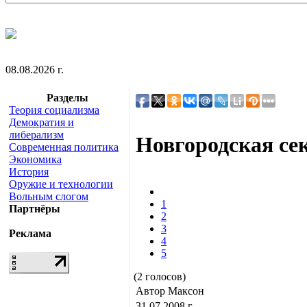
08.08.2026 г.
Разделы
Теория социализма
Демократия и
либерализм
Новгородская се
Современная политика
Экономика
История
Оружие и технологии
Вольным слогом
1
Партнёры
2
3
Реклама
4
5
(2 голосов)
Автор Максон
31.07.2008 г.