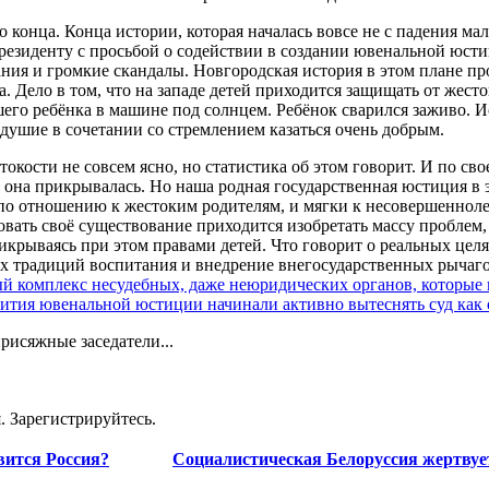
 конца. Конца истории, которая началась вовсе не с падения ма
езиденту с просьбой о содействии в создании ювенальной юсти
ния и громкие скандалы. Новгородская история в этом плане пр
а. Дело в том, что на западе детей приходится защищать от жест
его ребёнка в машине под солнцем. Ребёнок сварился заживо. Ис
здушие в сочетании со стремлением казаться очень добрым.
токости не совсем ясно, но статистика об этом говорит. И по с
 она прикрывалась. Но наша родная государственная юстиция в 
и по отношению к жестоким родителям, и мягки к несовершеннол
новать своё существование приходится изобретать массу проблем
икрываясь при этом правами детей. Что говорит о реальных целя
 традиций воспитания и внедрение внегосударственных рычаго
й комплекс несудебных, даже неюридических органов, которые
звития ювенальной юстиции начинали активно вытеснять суд как
присяжные заседатели...
. Зарегистрируйтесь.
овится Россия?
Социалистическая Белоруссия жертвует