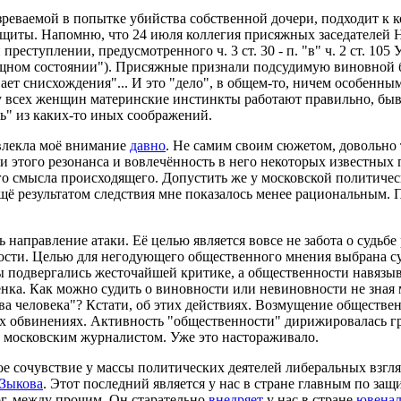
еваемой в попытке убийства собственной дочери, подходит к 
ащиты. Напомню, что 24 июля коллегия присяжных заседателей 
еступлении, предусмотренного ч. 3 ст. 30 - п. "в" ч. 2 ст. 10
щном состоянии"). Присяжные признали подсудимую виновной б
ает снисхождения"... И это "дело", в общем-то, ничем особенны
 у всех женщин материнские инстинкты работают правильно, быва
ть" из каких-то иных соображений.
лекла моё внимание
давно
. Не самим своим сюжетом, довольно
и этого резонанса и вовлечённость в него некоторых известных
го смысла происходящего. Допустить же у московской политичес
ё результатом следствия мне показалось менее рациональным. 
 направление атаки. Её целью является вовсе не забота о судьбе
сти. Целью для негодующего общественного мнения выбрана суд
ы подвергались жесточайшей критике, а общественности навязыв
нка. Как можно судить о виновности или невиновности не зная 
а человека"? Кстати, об этих действиях. Возмущение обществен
ых обвинениях. Активность "общественности" дирижировалась г
 московским журналистом. Уже это настораживало.
е сочувствие у массы политических деятелей либеральных взгля
 Зыкова
. Этот последний является у нас в стране главным по защ
ог, между прочим. Он старательно
внедряет
у нас в стране
ювена