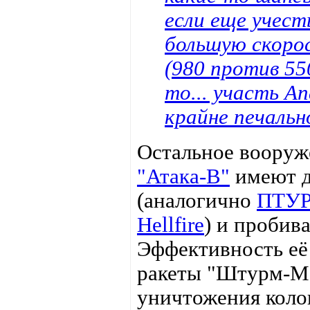
если еще учест
большую скоро
(980 против 55
то... участь А
крайне печально
Остальное вооруж
"Атака-В"
имеют д
(аналогично
ПТУР
Hellfire
) и пробив
Эффективность её
ракеты "Штурм-М
уничтожения коло