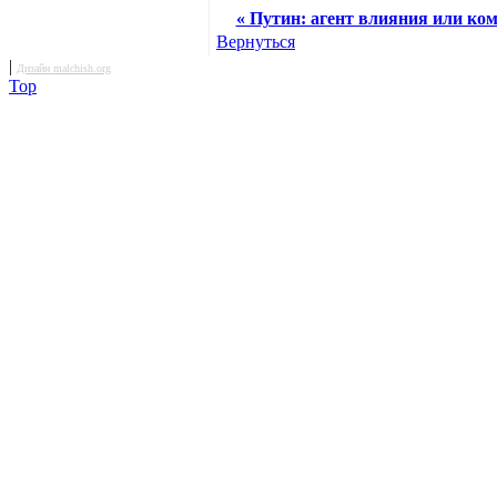
« Путин: агент влияния или ком
Вернуться
|
Дизайн malchish.org
Top