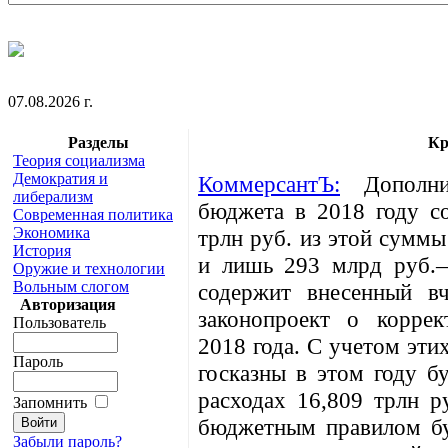
07.08.2026 г.
Разделы
Кр
Теория социализма
Демократия и
КоммерсантЪ:
Дополнит
либерализм
бюджета в 2018 году со
Современная политика
Экономика
трлн руб. из этой суммы
История
и лишь 293 млрд руб.—
Оружие и технологии
Вольным слогом
содержит внесенный в
Авторизация
законопроект о корре
Пользователь
2018 года. С учетом эти
Пароль
госказны в этом году б
расходах 16,809 трлн р
Запомнить
бюджетным правилом бу
Забыли пароль?