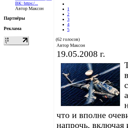
ВК: https:/...
Автор Максон
1
2
Партнёры
3
4
Реклама
5
(62 голосов)
Автор Максон
19.05.2008 г.
что и вполне оче
напрочь, включая