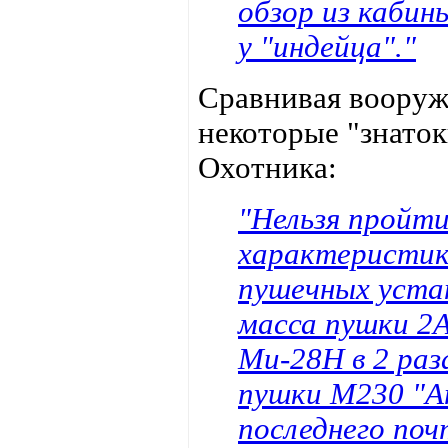
обзор из кабин
у "индейца"."
Сравнивая вооруж
некоторые "знато
Охотника:
"Нельзя пройт
характеристик
пушечных уста
масса пушки 2
Ми-28Н в 2 ра
пушки М230 "Ап
последнего поч