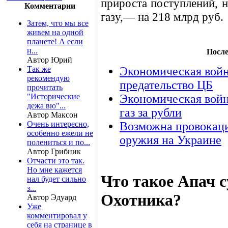
прироста поступлений, 
Комментарии
газу,— на 218 млрд руб.
Затем, что мы все
живем на одной
планете! А если
н...
После
Автор Юрий
Так же
Экономическая войн
рекомендую
предательство ЦБ
прочитать
"Исторические
Экономическая войн
дежа вю"...
газ за рубли
Автор Максон
Очень интересно,
Возможна провокаци
особенно ежели не
оружия на Украине
полениться и по...
Автор Грибник
Отчасти это так.
Но мне кажется
Что такое Апач 
нал будет сильно
з...
Охотника?
Автор Эдуард
Уже
комментировал у
себя на странице в