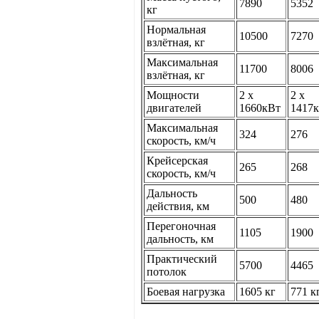
7890
5352
кг
Нормальная
10500
7270
взлётная, кг
Максимальная
11700
8006
взлётная, кг
Мощности
2 х
2 х
двигателей
1660кВт
1417
Максимальная
324
276
скорость, км/ч
Крейсерская
265
268
скорость, км/ч
Дальность
500
480
действия, км
Перегоночная
1105
1900
дальность, км
Практический
5700
4465
потолок
Боевая нагрузка
1605 кг
771 к