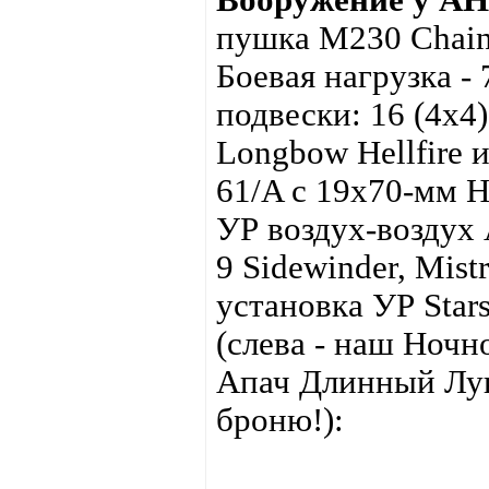
пушка M230 Chain
Боевая нагрузка - 
подвески: 16 (4х
Longbow Hellfire
61/A c 19х70-мм 
УР воздух-воздух 
9 Sidewinder, Mist
установка УР Star
(слева - наш Ночн
Апач Длинный Лук
броню!):