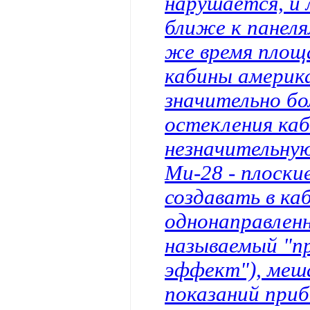
нарушается, и 
ближе к панеля
же время площ
кабины америк
значительно бо
остекления ка
незначительную
Ми-28 - плоски
создавать в ка
однонаправленн
называемый "
эффект"), ме
показаний приб