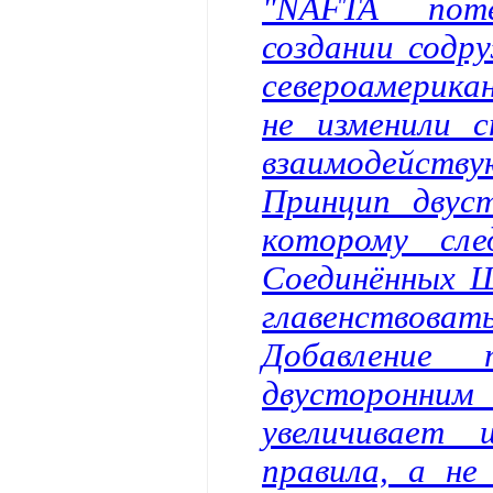
"NAFTA пот
создании содр
североамерика
не изменили 
взаимодейств
Принцип двус
которому сле
Соединённых 
главенствов
Добавление
двусторонним
увеличивает 
правила, а не