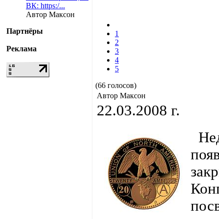
ВК: https:/...
Автор Максон
Партнёры
1
2
Реклама
3
4
5
(66 голосов)
Автор Максон
22.03.2008 г.
Нед
поя
зак
Кон
пос