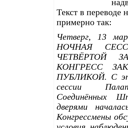
над
Текст в переводе 
примерно так:
Четверг, 13 м
НОЧНАЯ СЕС
ЧЕТВЁРТОЙ З
КОНГРЕСС ЗА
ПУБЛИКОЙ. С эт
сессии Пала
Соединённых Ш
дверями начала
Конгрессмены обс
условия наблюден