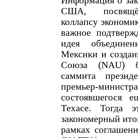
Информация о зак
США, посвящё
коллапсу экономи
важное подтверж
идея объедин
Мексики и создан
Союза (NAU) б
саммита презид
премьер-ми
состоявшегося 
Техасе. Тогда э
закономерный итог
рамках соглашени