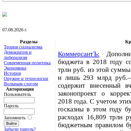
07.08.2026 г.
Разделы
Кр
Теория социализма
Демократия и
КоммерсантЪ:
Дополнит
либерализм
бюджета в 2018 году со
Современная политика
Экономика
трлн руб. из этой суммы
История
и лишь 293 млрд руб.—
Оружие и технологии
Вольным слогом
содержит внесенный в
Авторизация
законопроект о корре
Пользователь
2018 года. С учетом эти
Пароль
госказны в этом году б
расходах 16,809 трлн р
Запомнить
бюджетным правилом бу
Забыли пароль?