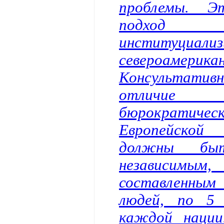
проблемы. Э
подхо
институциал
североамерика
Консультат
отличие 
бюрократиче
Европейской
должны быт
независимым,
составленным
людей, по 5 
каждой нации