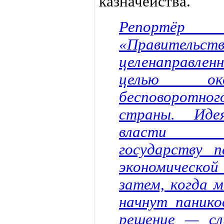
казначейства.
Репортёр
«Правительст
целенаправлен
целью око
бесповорот
страны. Иде
власти пр
государству п
экономическ
затем, когда 
начнут паник
решение — сл