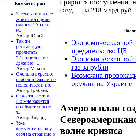
прироста поступлений, 
Комментарии
газу,— на 218 млрд руб.
Затем, что мы все
живем на одной
планете! А если
н...
После
Автор Юрий
Так же
Экономическая войн
рекомендую
предательство ЦБ
прочитать
"Исторические
Экономическая войн
дежа вю"...
газ за рубли
Автор Максон
Очень интересно,
Возможна провокаци
особенно ежели не
оружия на Украине
полениться и по...
Автор Грибник
Отчасти это так.
Но мне кажется
Амеро и план со
нал будет сильно
з...
Североамериканс
Автор Эдуард
Уже
волне кризиса
комментировал у
себя на странице в