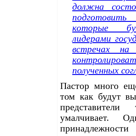
должна сост
подготовить
которые бу
лидерами госу
встречах на
контролиро
полученных сог
Пастор много ещё
том как будут в
представители
умалчивает. О
принадлежно