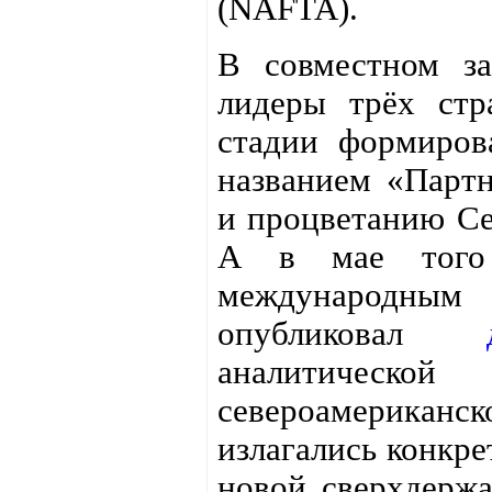
(NAFTA).
В совместном за
лидеры трёх ст
стадии формиров
названием «Партн
и процветанию Се
А в мае того
международны
опубликовал
аналитической
североамерикан
излагались конкр
новой сверхдержа