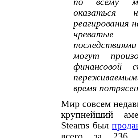
по всему м
оказаться н
реагирования н
чреваты
последствиям
могут произ
финансовой 
переживаемы
время потрясен
Мир совсем недав
крупнейший аме
Stearns был
прода
всего за 236 