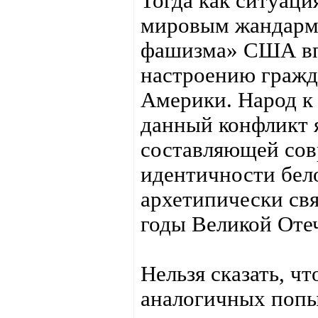
Тогда как ситуаци
мировым жандармо
фашизма» США вп
настроению гражд
Америки. Народ к 
данный конфликт 
составляющей сов
идентичности бело
архетипически св
годы Великой Оте
Нельзя сказать, ч
аналогичных попы