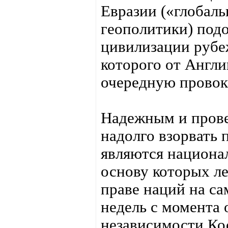
Евразии («глобаль
геополитики) подо
цивилизации рубеж
которого от Англ
очередную провок
Надежным и пров
надолго взорвать 
являются национа
основу которых л
праве наций на с
недель с момента
независимости Кос