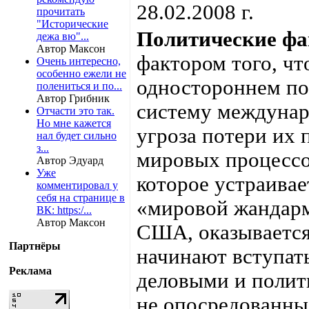
28.02.2008 г.
прочитать
"Исторические
Политические фа
дежа вю"...
Автор Максон
фактором того, ч
Очень интересно,
особенно ежели не
одностороннем по
полениться и по...
Автор Грибник
систему междунар
Отчасти это так.
Но мне кажется
угроза потери их 
нал будет сильно
з...
мировых процессо
Автор Эдуард
Уже
которое устраива
комментировал у
себя на странице в
«мировой жандарм
ВК: https:/...
Автор Максон
США, оказывается 
Партнёры
начинают вступат
Реклама
деловыми и полит
не опосредованны