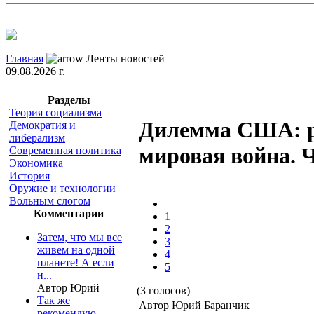
Главная
Ленты новостей
09.08.2026 г.
Разделы
Теория социализма
Дилемма США: р
Демократия и
либерализм
мировая война. 
Современная политика
Экономика
История
Оружие и технологии
Вольным слогом
Комментарии
1
2
Затем, что мы все
3
живем на одной
4
планете! А если
5
н...
Автор Юрий
(3 голосов)
Так же
Автор Юрий Баранчик
рекомендую