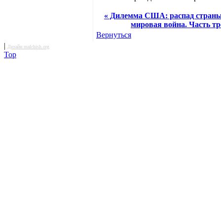
« Дилемма США: распад страны
мировая война. Часть тр
Вернуться
|
Дизайн malchish.org
Top