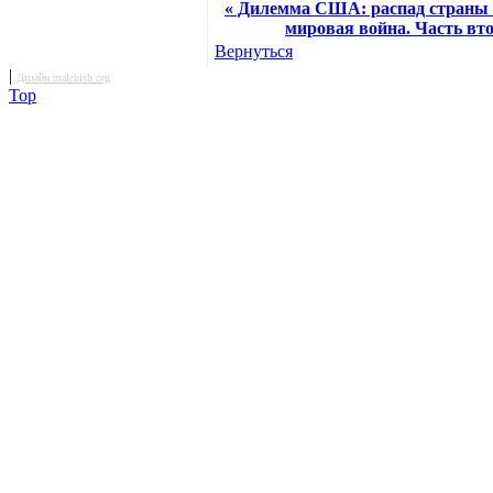
« Дилемма США: распад страны 
мировая война. Часть вт
Вернуться
|
Дизайн malchish.org
Top