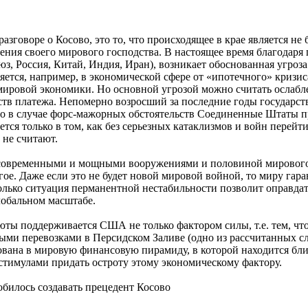
разговоре о Косово, это то, что происходящее в крае является н
ия своего мирового господства. В настоящее время благодаря 
юз, Россия, Китай, Индия, Иран), возникает обоснованная угро
ляется, например, в экономической сфере от «ипотечного» кри
мировой экономики. Но основной угрозой можно считать ослабл
ств платежа. Непомерно возросший за последние годы государ
что в случае форс-мажорных обстоятельств Соединенные Штаты пр
тся только в том, как без серьезных катаклизмов и войн перей
 не считают.
овременными и мощными вооружениями и половиной мирового в
ое. Даже если это не будет новой мировой войной, то миру гар
 только ситуация перманентной нестабильности позволит оправ
лобальном масштабе.
юты поддерживается США не только фактором силы, т.е. тем, чт
ми перевозками в Персидском Заливе (одно из рассчитанных сл
вана в мировую финансовую пирамиду, в которой находится бли
имулами придать остроту этому экономическому фактору.
билось создавать прецедент Косово