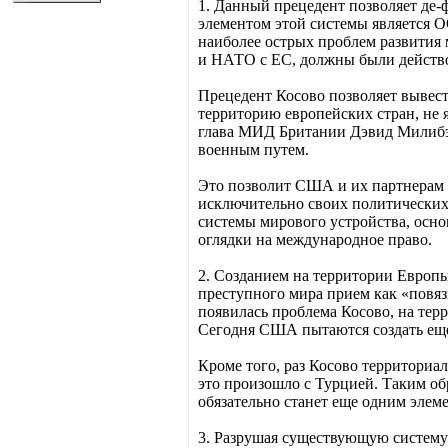
1. Данный прецедент позволяет де
элементом этой системы является О
наиболее острых проблем развития 
и НАТО с ЕС, должны были действов
Прецедент Косово позволяет вывес
территорию европейских стран, не 
глава МИД Британии Дэвид Милибэнд
военным путем.
Это позволит США и их партнерам п
исключительно своих политических 
системы мирового устройства, основ
оглядки на международное право.
2. Созданием на территории Европ
преступного мира прием как «повязы
появилась проблема Косово, на терр
Сегодня США пытаются создать еще 
Кроме того, раз Косово территориал
это произошло с Турцией. Таким об
обязательно станет еще одним эле
3. Разрушая существующую систему