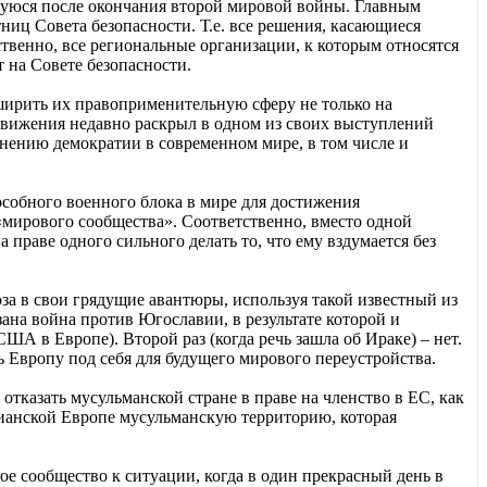
шуюся после окончания второй мировой войны. Главным
ниц Совета безопасности. Т.е. все решения, касающиеся
твенно, все региональные организации, к которым относятся
 на Совете безопасности.
ирить их правоприменительную сферу не только на
движения недавно раскрыл в одном из своих выступлений
нению демократии в современном мире, в том числе и
особного военного блока в мире для достижения
«мирового сообщества». Соответственно, вместо одной
 праве одного сильного делать то, что ему вздумается без
а в свои грядущие авантюры, используя такой известный из
зана война против Югославии, в результате которой и
США в Европе). Второй раз (когда речь зашла об Ираке) – нет.
 Европу под себя для будущего мирового переустройства.
отказать мусульманской стране в праве на членство в ЕС, как
тианской Европе мусульманскую территорию, которая
 сообщество к ситуации, когда в один прекрасный день в