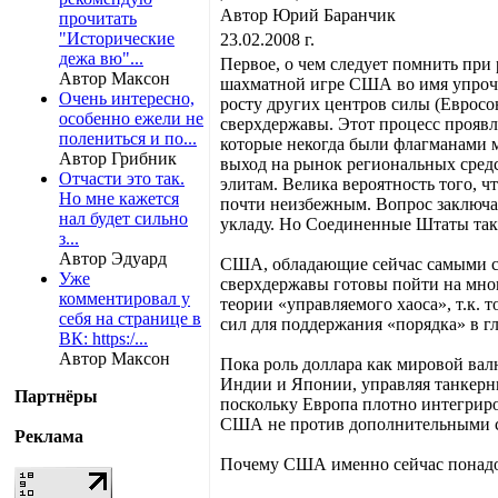
Автор Юрий Баранчик
прочитать
"Исторические
23.02.2008 г.
дежа вю"...
Первое, о чем следует помнить при 
Автор Максон
шахматной игре США во имя упрочен
Очень интересно,
росту других центров силы (Евросо
особенно ежели не
сверхдержавы. Этот процесс прояв
полениться и по...
которые некогда были флагманами 
Автор Грибник
выход на рынок региональных сред
Отчасти это так.
элитам. Велика вероятность того, 
Но мне кажется
почти неизбежным. Вопрос заключае
нал будет сильно
укладу. Но Соединенные Штаты так
з...
Автор Эдуард
США, обладающие сейчас самыми с
Уже
сверхдержавы готовы пойти на мног
комментировал у
теории «управляемого хаоса», т.к.
себя на странице в
сил для поддержания «порядка» в г
ВК: https:/...
Автор Максон
Пока роль доллара как мировой вал
Индии и Японии, управляя танкерны
Партнёры
поскольку Европа плотно интегриро
США не против дополнительными ст
Реклама
Почему США именно сейчас понадо