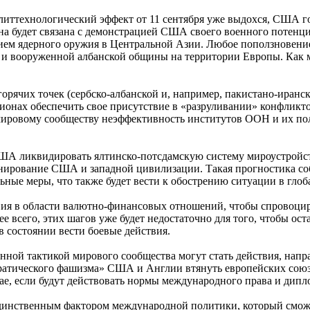
литтехнологический эффект от 11 сентября уже выдохся, США г
 она будет связана с демонстрацией США своего военного потенц
ием ядерного оружия в Центральной Азии. Любое поползновение
 и вооруженной албанской общины на территории Европы. Как
горячих точек (сербско-албанской и, например, пакистано-иран
ионах обеспечить свое присутствие в «разруливании» конфликт
 мировому сообществу неэффективность институтов ООН и их п
ША ликвидировать ялтинско-потсдамскую систему мироустройс
нирование США и западной цивилизации. Такая прогностика со
ные меры, что также будет вести к обострению ситуации в глоб
твия в области валютно-финансовых отношений, чтобы спровоци
е всего, этих шагов уже будет недостаточно для того, чтобы ост
 в состоянии вести боевые действия.
нной тактикой мирового сообщества могут стать действия, напра
атического фашизма» США и Англии втянуть европейских союз
чае, если будут действовать нормы международного права и дип
 единственным фактором международной политики, который сможет