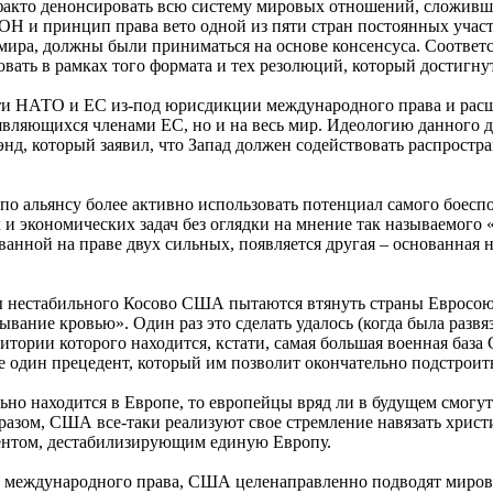
-факто денонсировать всю систему мировых отношений, сложив
ОН и принцип права вето одной из пяти стран постоянных участ
мира, должны были приниматься на основе консенсуса. Соответс
ать в рамках того формата и тех резолюций, который достигнут
ти НАТО и ЕС из-под юрисдикции международного права и расш
являющихся членами ЕС, но и на весь мир. Идеологию данного 
, который заявил, что Запад должен содействовать распростра
о альянсу более активно использовать потенциал самого боесп
и экономических задач без оглядки на мнение так называемого 
анной на праве двух сильных, появляется другая – основанная на
ы нестабильного Косово США пытаются втянуть страны Евросоюз
вание кровью». Один раз это сделать удалось (когда была развя
итории которого находится, кстати, самая большая военная база 
один прецедент, который им позволит окончательно подстроить
ьно находится в Европе, то европейцы вряд ли в будущем смогут 
разом, США все-таки реализуют свое стремление навязать хрис
ментом, дестабилизирующим единую Европу.
 международного права, США целенаправленно подводят мировое