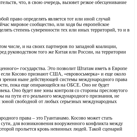
ельств, что, в свою очередь, вызовет резкое обесценивание
бой право определять является тот или иной случай
ейчас мировое сообщество, или ходя бы европейское
елять степень суверенности тех или иных территорий, то и в
ом числе, и на своих партнеров по западной коалиции,
ред руководством того же Китая или России, на территории
ценного» государства. Это позволит Штатам иметь в Европе
, если Косово признают США, «евровосьмерка» и еще около
ки зрения ныне действующей системы международного права
ости, пока еще опирающейся на ОБСЕ. Оно не будет
ека. Оно будет вне зоны контроля со стороны пресловутого
ры на пути его реального международного признания, не
ся зоной свободной от любых серьезных международных
одного права – это Гуантанамо. Косово может стать
 сути, для возникновения вооруженного конфликта между
которой прольется кровь невинных людей. Такой сценарий