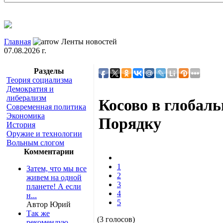
Главная
Ленты новостей
07.08.2026 г.
Разделы
Теория социализма
Демократия и
либерализм
Косово в глобал
Современная политика
Экономика
Порядку
История
Оружие и технологии
Вольным слогом
Комментарии
1
Затем, что мы все
2
живем на одной
3
планете! А если
4
н...
5
Автор Юрий
Так же
(3 голосов)
рекомендую