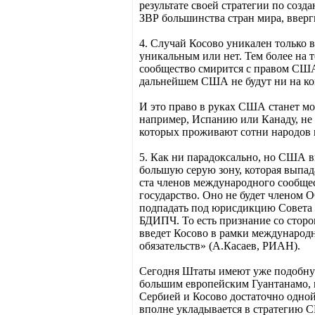
результате своей стратегии по созд
ЗВР большинства стран мира, вверг
4. Случай Косово уникален только 
уникальным или нет. Тем более на 
сообщество смирится с правом США 
дальнейшем США не будут ни на ко
И это право в руках США станет мо
например, Испанию или Канаду, не 
которых проживают сотни народов 
5. Как ни парадоксально, но США в
большую серую зону, которая выпад
ста членов международного сообще
государство. Оно не будет членом 
подпадать под юрисдикцию Совета Е
БДИПЧ. То есть признание со сторо
введет Косово в рамки международн
обязательств» (А.Касаев, РИАН).
Сегодня Штаты имеют уже подобную 
большим европейским Гуантанамо, 
Сербией и Косово достаточно одной
вполне укладывается в стратегию