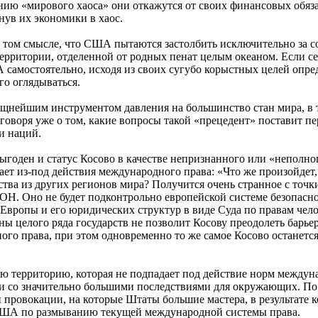
анию «мирового хаоса» они откажутся от своих финансовых обязат
нув их экономики в хаос.
в том смысле, что США пытаются застолбить исключительно за со
территории, отделенной от родных пенат целым океаном. Если с
самостоятельно, исходя из своих сугубо корыстных целей опред
го оглядываться.
щнейшим инструментом давления на большинство стан мира, в т
говоря уже о том, какие вопросы такой «прецедент» поставит пе
и наций.
ыгоден и статус Косово в качестве непризнанного или «неполно
ает из-под действия международного права: «Что же произойдет
ства из других регионов мира? Получится очень странное с точ
ООН. Оно не будет подконтрольно европейской системе безопасн
вропы и его юридических структур в виде Суда по правам челов
ны целого ряда государств не позволит Косову преодолеть барье
ого права, при этом одновременно то же самое Косово останет
территорию, которая не подпадает под действие норм междунар
и со значительно большими последствиями для окружающих. По
 провокации, на которые Штаты большие мастера, в результате 
 США по размыванию текущей международной системы права.