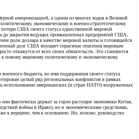
е бурной импровизацией, а одним из многих ходов в Великой
политическому, экономическому и военно-стратегическому
за потери США своего статуса единственной мировой
зиса до закрытия ведущих промышленных предприятий США,
ение роли доллара в качестве мировой валюты и готовящийся
ственный долг США внушает серьезные опасения мировым
осто откажутся от всех своих обязательств. Это становится
ти к новому мировому политическому и экономическому
оенного бюджета, во имя поддержания своего статуса
антирован целый ряд региональных конфликтов в рамках
дать использование американских (и стран НАТО) вооруженных
о они фактически держат за горло растущие экономики Китая,
едствий войны в Ираке), но и экономическими средствами,
же к вершине, чем к основанию. Но, похоже, руководство