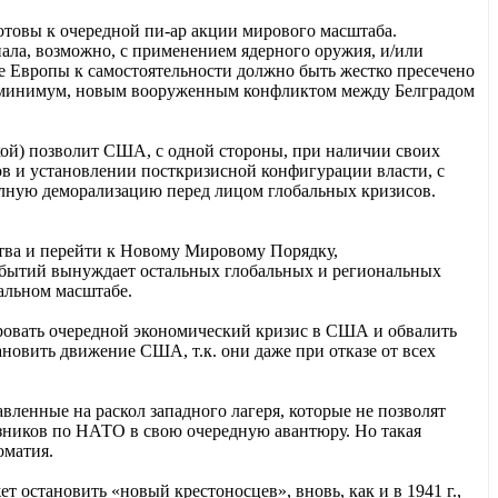
отовы к очередной пи-ар акции мирового масштаба.
иала, возможно, с применением ядерного оружия, и/или
 Европы к самостоятельности должно быть жестко пресечено
 минимум, новым вооруженным конфликтом между Белградом
ской) позволит США, с одной стороны, при наличии своих
ов и установлении посткризисной конфигурации власти, с
олную деморализацию перед лицом глобальных кризисов.
тва и перейти к Новому Мировому Порядку,
бытий вынуждает остальных глобальных и региональных
альном масштабе.
ровать очередной экономический кризис в США и обвалить
ановить движение США, т.к. они даже при отказе от всех
вленные на раскол западного лагеря, которые не позволят
ников по НАТО в свою очередную авантюру. Но такая
ломатия.
 остановить «новый крестоносцев», вновь, как и в 1941 г.,