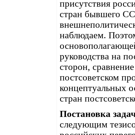
присутствия росси
стран бывшего СС
внешнеполитическ
наблюдаем. Поэтом
основополагающей
руководства на по
сторон, сравнение
постсоветском пр
концептуальных о
стран постсоветск
Постановка задач
следующим тезисо
российских перего