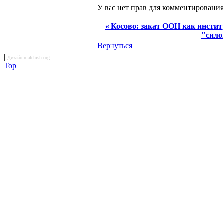
У вас нет прав для комментирования
« Косово: закат ООН как инсти
"сило
Вернуться
|
Дизайн malchish.org
Top