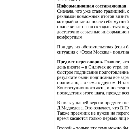
Информационная составляющая.
Сначала, что уже стало тралицией, 
рекламой возможных итогов визита
который оставил после себя мутный
плане визит начал складываться неу
достаточно серьезные информацион
комфортным.
При других обстоятельствах (если 
ситуация с «Эхом Москвы» понятна,
Предмет переговоров.
Главное, что
день визита – в Силичах до утра, в
быстрое подписание подготовленных 
результате были подписаны все зара
подписано, а о чем-то другом. И та
Конституционного акта, и последств
последствия этого шага, прежде всег
В пользу нашей версии предмета пе
Д.Медведева. Это означает, что В.П
Также преемник не нужен на перегов
время касаются только первых лиц 
Второй – только эту тему можно был