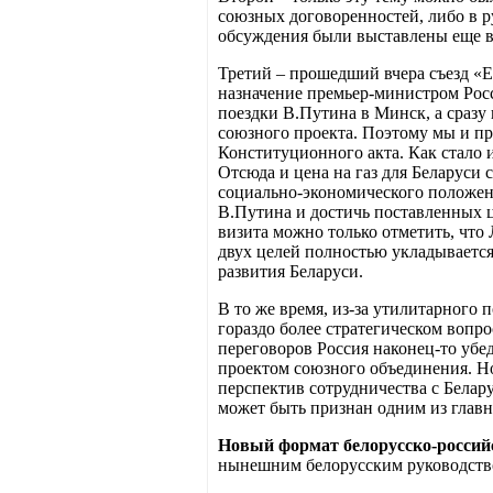
союзных договоренностей, либо в р
обсуждения были выставлены еще в
Третий – прошедший вчера съезд «Е
назначение премьер-министром Росс
поездки В.Путина в Минск, а сразу 
союзного проекта. Поэтому мы и пр
Конституционного акта. Как стало и
Отсюда и цена на газ для Беларуси 
социально-экономического положени
В.Путина и достичь поставленных 
визита можно только отметить, что
двух целей полностью укладываетс
развития Беларуси.
В то же время, из-за утилитарного 
гораздо более стратегическом вопр
переговоров Россия наконец-то убед
проектом союзного объединения. Но
перспектив сотрудничества с Белар
может быть признан одним из главн
Новый формат белорусско-россий
нынешним белорусским руководство