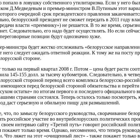
о попало в ловушку собственного утилитаризма. Если у него был
иком Д.Медведевым и премьер-министром В.Путиным этот вариан
которого очередной срок президентского правления заканчивается
льно, белорусский президент не сможет передать в 2011 году вла
передачи власти «преемнику») не решается. В то же время, серь
ет. Следовательно, его надо будет осуществлять. Но если сейчас
. переговорные позиции будут однозначно хуже.
ер-министра будет жестко отслеживать «белорусское направлени
от него следует ожидать ответной реакции. К тому же на посту п
лорусской стороне.
ет только на первый квартал 2008 г. Потом – цена будет расти со
вила 145-155 долл. за тысячу кубометров. Следовательно, в четв
белорусской стороной перевод всего комплекса белорусско-росси
 имеющиеся перед белоруской стороной обязательства и перейти
«сухом остатке» по итогам первого и последнего официального в
шими странами состоялся. Теперь осталось только посмотреть, 
 год даст серьезную и обильную пищу для размышлений.
что, по замыслу белорусского руководства, сворачивание белор
ть российское участие во внутрибелорусских политических проц
в своем интервью сайту «Третий путь» говорит российский полит
покажет только время. Однако, несомненно, что теперь руковод
 Что ляжет на этот «очищенный лист» - также покажет только 