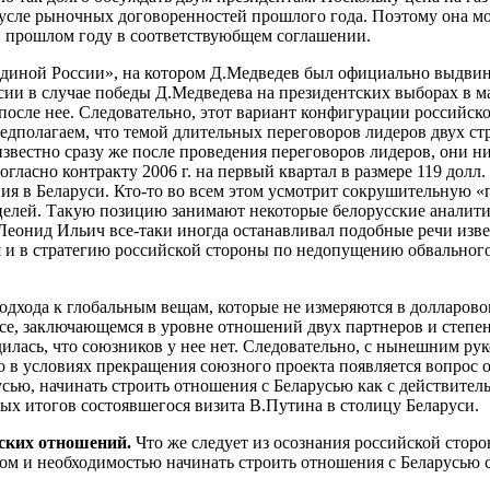
усле рыночных договоренностей прошлого года. Поэтому она мож
 прошлом году в соответствуюбщем соглашении.
диной России», на котором Д.Медведев был официально выдвину
ии в случае победы Д.Медведева на президентских выборах в ма
после нее. Следовательно, этот вариант конфигурации российско
едполагаем, что темой длительных переговоров лидеров двух ст
звестно сразу же после проведения переговоров лидеров, они н
согласно контракту 2006 г. на первый квартал в размере 119 долл
я в Беларуси. Кто-то во всем этом усмотрит сокрушительную «п
целей. Такую позицию занимают некоторые белорусские аналит
 Леонид Ильич все-таки иногда останавливал подобные речи изв
я и в стратегию российской стороны по недопущению обвальног
подхода к глобальным вещам, которые не измеряются в долларово
осе, заключающемся в уровне отношений двух партнеров и степе
илась, что союзников у нее нет. Следовательно, с нынешним рук
 в условиях прекращения союзного проекта появляется вопрос о 
усью, начинать строить отношения с Беларусью как с действител
ых итогов состоявшегося визита В.Путина в столицу Беларуси.
ских отношений.
Что же следует из осознания российской стор
м и необходимостью начинать строить отношения с Беларусью с