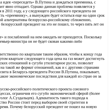
а идея «пересидеть» В.Путина и дождаться преемника, с
т явно отпадает. Однако данная проблема появляется у
 в 2011 году, а у следующего российского президента он
сть «преемнику», а вынужден будет остаться еще на один срок
езной альтернативы белорусско-российскому сближению,
 белорусский президент на это не пошел, то через пять лет он
е» и послаблений на нем ожидать не приходится. Поскольку
ремьер-министра он не будет скован какими-либо
ответственно по кварталам таким образом, чтобы к концу года
ертом квартале следующего года цена на газ может достигнуть
йских отношений в сугубо утилитарное русло, позволит
 на такой же формат отношений, как и с другими странами
изита в Беларусь президента России В.Путина, показывает,
какие экономические последствия для каждой из стран он за
усско-российского политического проекта союзного
ессах, ограничив его сугубо экономической сферой (более
олог А.Суздальцев). Адекватность такого подхода к
ство России стоит перед выбором своей стратегии в
время. Почему белорусский президент не пошел на новую