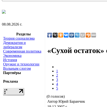
08.08.2026 г.
Разделы
Теория социализма
Демократия и
либерализм
«Сухой остаток»
Современная политика
Экономика
История
Оружие и технологии
Вольным слогом
1
Партнёры
2
3
Реклама
4
5
(0 голосов)
Автор Юрий Баранчик
19.12.2007 г.