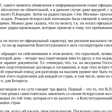
С самого момента объявления в информационном плане официал
с абсолютно не обязательной, а в данном случае даже вредной, с
 вылез П.Бородин. Затем на радиостанции «Эхо Москвы» прои
 осадок. Реакция белорусской оппозиции была смешной и ненуж
дачно. Можно даже сказать, что по визиту, т.к. он носил офици
ные удары-провокации, которые привели к тому, что пребывание
бы он носил не официальный характер), мы рискнем высказать с
 то пи-ар вариантов Конституционного акта госсекретарем союзн
 обращает на себя внимание в этом визите, это серьезный, затя
о второй день – четыре часа переговоров вместо двух), и последо
заранее документов. Т.е. очевидно, что, т.к. на заседании Госс
нее подготовленные договора и соглашения, в ходе этих встреч т
кой серьезный повод для разговора на высшем уровне мог быть т
ия этого подписания для каждой из стран, в том числе, цена на
о, для Беларуси.
реговоров и их сути говорят три факта. Первый – это то, что В
утин решил самостоятельно закончить со своим белорусским колл
орах по той теме, которая его не касается – а Конституционны
наших стран.
о так долго обсуждать двум президентам. Поскольку цена на газ