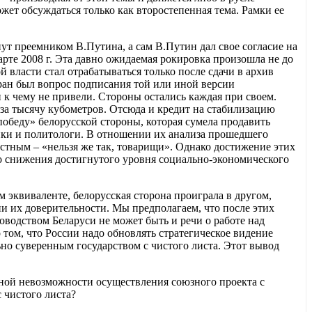
ет обсуждаться только как второстепенная тема. Рамки ее
т преемником В.Путина, а сам В.Путин дал свое согласие на
рте 2008 г. Эта давно ожидаемая рокировка произошла не до
й власти стал отрабатываться только после сдачи в архив
ран был вопрос подписания той или иной версии
и к чему не привели. Стороны остались каждая при своем.
. за тысячу кубометров. Отсюда и кредит на стабилизацию
обеду» белорусской стороны, которая сумела продавить
ики и политологи. В отношении их анализа прошедшего
естным – «нельзя же так, товарищи». Однако достижение этих
о снижения достигнутого уровня социально-экономического
м эквиваленте, белорусская сторона проиграла в другом,
ни их доверительности. Мы предполагаем, что после этих
оводством Беларуси не может быть и речи о работе над
том, что России надо обновлять стратегическое видение
ьно суверенным государством с чистого листа. Этот вывод
оной невозможности осуществления союзного проекта с
 чистого листа?