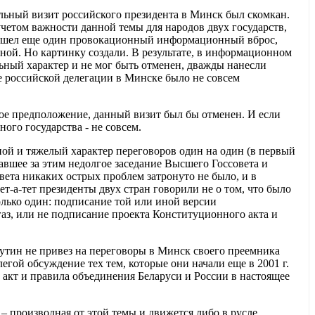
ьный визит российского президента в Минск был скомкан.
 учетом важности данной темы для народов двух государств,
зошел еще один провокационный информационный вброс,
ной. Но картинку создали. В результате, в информационном
альный характер и не мог быть отменен, дважды нанесли
 российской делегации в Минске было не совсем
вое предположение, данный визит был бы отменен. И если
ого государства - не совсем.
жной и тяжелый характер переговоров один на один (в первый
вавшее за этим недолгое заседание Высшего Госсовета и
овета никаких острых проблем затронуто не было, и в
ет-а-тет президенты двух стран говорили не о том, что было
олько один: подписание той или иной версии
 газ, или не подписание проекта Конституционного акта и
.Путин не привез на переговоры в Минск своего преемника
егой обсуждение тех тем, которые они начали еще в 2001 г.
й акт и правила объединения Беларуси и России в настоящее
 – производная от этой темы и движется либо в русле